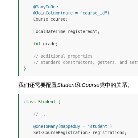
@ManyToOne
@JoinColumn(name = "course_id")
    Course course;

    LocalDateTime registeredAt;

int
 grade;

// additional properties
// standard constructors, getters, and set
}
我们还需要配置
Student
和
Course
类中的关系。
class
Student
 {

// ...
@OneToMany(mappedBy = "student")
    Set<CourseRegistration> registrations;
