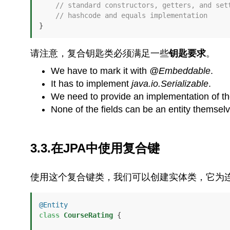
// standard constructors, getters, and set
// hashcode and equals implementation
}
请注意，复合钥匙类必须满足一些
钥匙要求
。
We have to mark it with
@Embeddable
.
It has to implement
java.io.Serializable
.
We need to provide an implementation of t
None of the fields can be an entity themselv
3.3.在JPA中使用复合键
使用这个复合键类，我们可以创建实体类，它为
@Entity
class
CourseRating
 {
