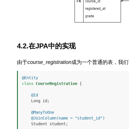
4.2.在JPA中的实现
由于
course_registration
成为一个普通的表，我们
@Entity
class
CourseRegistration
 {

@Id
    Long id;

@ManyToOne
@JoinColumn(name = "student_id")
    Student student;
