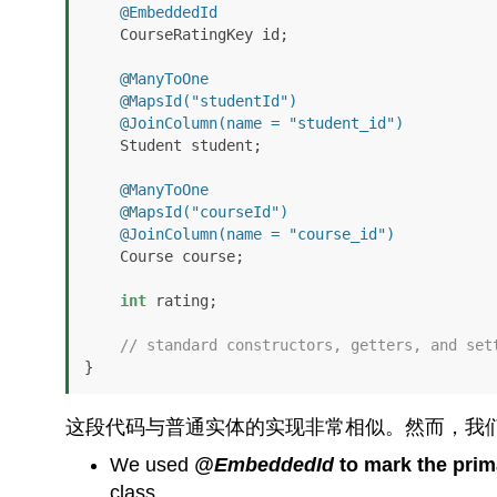
@EmbeddedId
    CourseRatingKey id;

@ManyToOne
@MapsId("studentId")
@JoinColumn(name = "student_id")
    Student student;

@ManyToOne
@MapsId("courseId")
@JoinColumn(name = "course_id")
    Course course;

int
 rating;

// standard constructors, getters, and set
}
这段代码与普通实体的实现非常相似。然而，我
We used
@EmbeddedId
to mark the prim
class.