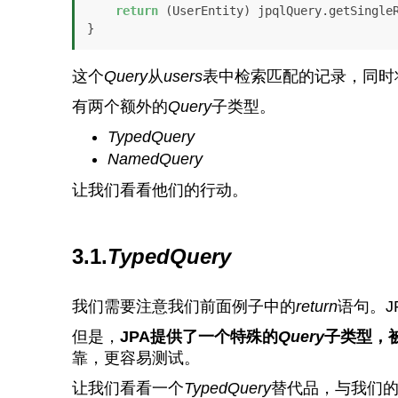
return
 (UserEntity) jpqlQuery.getSingleR
}
这个
Query
从
users
表中检索匹配的记录，同时
有两个额外的
Query
子类型。
TypedQuery
NamedQuery
让我们看看他们的行动。
3.1.
TypedQuery
我们需要注意我们前面例子中的
return
语句。J
但是，
JPA提供了一个特殊的
Query
子类型，
靠，更容易测试。
让我们看看一个
TypedQuery
替代品，与我们