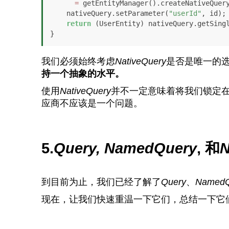
=
 getEntityManager().createNativeQuer
    nativeQuery.setParameter(
"userId"
, id);

return
 (UserEntity) nativeQuery.getSingl
}
我们必须始终考虑
NativeQuery
是否是唯一的
持一个抽象的水平。
使用
NativeQuery
并不一定意味着将我们锁定在
应商不应该是一个问题。
5.
Query, NamedQuery
, 和
N
到目前为止，我们已经了解了
Query
、
NamedQ
现在，让我们快速重温一下它们，总结一下它