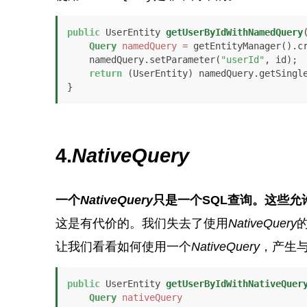
public
 UserEntity 
getUserByIdWithNamedQuery
Query
namedQuery
=
 getEntityManager().c
    namedQuery.setParameter(
"userId"
, id);

return
 (UserEntity) namedQuery.getSingle
}
4.
NativeQuery
一个
NativeQuery
只是一个SQL查询。这些允
这是有代价的。我们失去了使用
NativeQuery
让我们看看如何使用一个
NativeQuery
，产生
public
 UserEntity 
getUserByIdWithNativeQuer
Query
nativeQuery