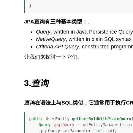
}
JPA查询有三种基本类型：
。
Query
, written in Java Persistence Que
NativeQuery
, written in plain SQL syntax
Criteria API Query
, constructed programm
让我们来探讨一下它们。
3.
查询
查询
在语法上与SQL类似，它通常用于执行CR
public
 UserEntity 
getUserByIdWithPlainQuery
Query
jpqlQuery
=
 getEntityManager().cr
    jpqlQuery.setParameter(
"id"
, id);
