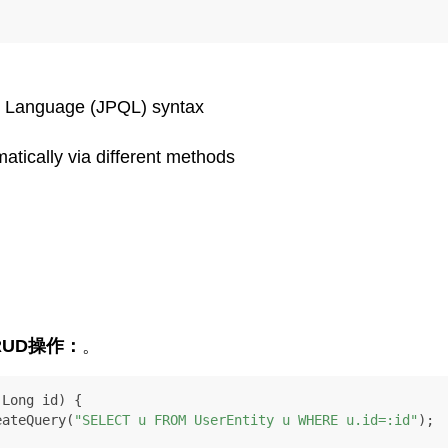
ry Language (JPQL) syntax
atically via different methods
UD操作：
。
(Long id)
 {

eateQuery(
"SELECT u FROM UserEntity u WHERE u.id=:id"
);
