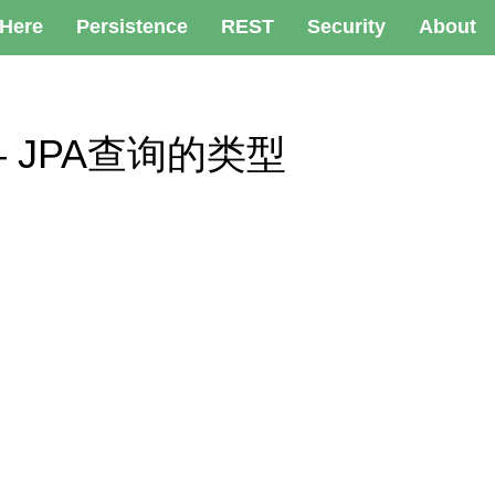
 Here
Persistence
REST
Security
About
es – JPA查询的类型