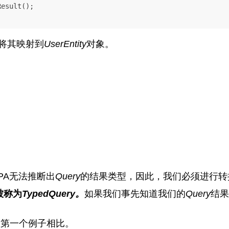
esult();

将其映射到
UserEntity
对象。
PA无法推断出
Query
的结果类型，因此，我们必须进行转
被称为
TypedQuery。
如果我们事先知道我们的
Query
结果
的第一个例子相比。