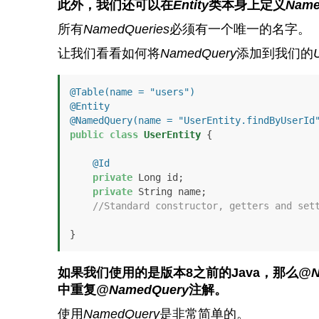
此外，我们还可以在
Entity
类本身上定义
Name
所有
NamedQueries
必须有一个唯一的名字。
让我们看看如何将
NamedQuery
添加到我们的
U
@Table(name = "users")
@Entity
@NamedQuery(name = "UserEntity.findByUserId
public
class
UserEntity
 {

@Id
private
 Long id;

private
 String name;

//Standard constructor, getters and set
}
如果我们使用的是版本8之前的Java，那么
@N
中重复
@NamedQuery
注解。
使用
NamedQuery
是非常简单的。