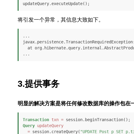
updateQuery.executeUpdate();
将引发一个异常，其信息大致如下。
...

javax.persistence.TransactionRequiredException:
  at org.hibernate.query.internal.AbstractProducedQuery.executeUpdate(AbstractProducedQuery.java:1586)

...
3.提供事务
明显的解决方案是将任何修改数据库的操作包在
Transaction
txn
=
Query
updateQuery
=
 session.createQuery(
"UPDATE Post p SET p.t