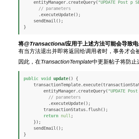
    entityManager.createQuery(
"UPDATE Post p S
// parameters
      .executeUpdate();

    sendEmail();

}
将
@Transactional
应用于上述方法可能会导致电
有当方法退出并即将返回给调用者时，事务才会
因此，在
TransactionTemplate
中更新帖子将防止
public
void
update
()
 {

    transactionTemplate.execute(transactionStatus -> {

        entityManager.createQuery(
"UPDATE Post
// parameters
          .executeUpdate();

        transactionStatus.flush();

return
null
;

    });

    sendEmail();

}