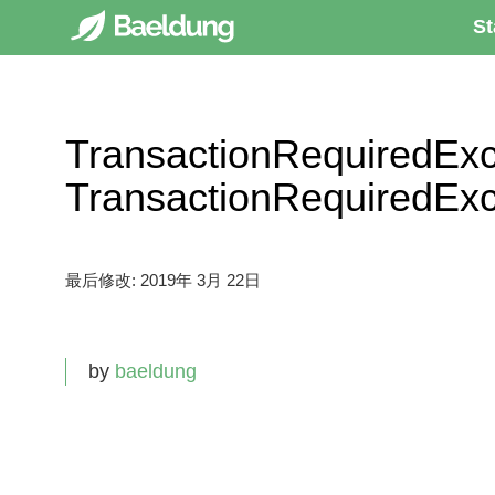
St
TransactionRequiredExc
TransactionRequiredE
最后修改:
2019年 3月 22日
by
baeldung