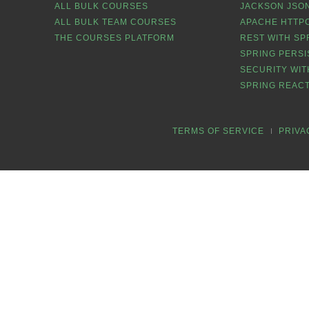
ALL BULK COURSES
JACKSON JSON
ALL BULK TEAM COURSES
APACHE HTTPC
THE COURSES PLATFORM
REST WITH SP
SPRING PERSI
SECURITY WIT
SPRING REACT
TERMS OF SERVICE
PRIVA