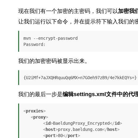
现在我们有一个加密的主密码，我们可以
加密我
让我们运行以下命令，并在提示符下输入我们的密
mvn --encrypt-password

Password:
我们的加密密码被显示出来。
{U2iMf+7aJXQHRquuQq6MX+n7GOeh97zB9/4e7kkEQYs=}
我们的最后一步是
编辑settings.xml文件中
<
proxies
>
<
proxy
>
<
id
>
BaeldungProxy_Encrypted
</
id
>
<
host
>
proxy.baeldung.com
</
host
>
<
port
>
80
</
port
>