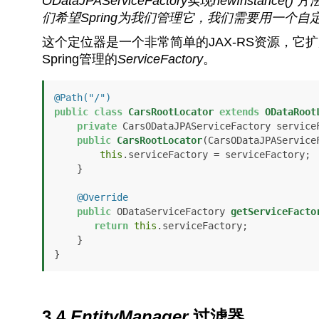
ODataJPAServiceFactory
实现
newInstance()
方
们希望Spring为我们管理它，我们需要用一个
这个定位器是一个非常简单的JAX-RS资源，它扩展
Spring管理的
ServiceFactory
。
@Path("/")
public
class
CarsRootLocator
extends
ODataRoot
private
 CarsODataJPAServiceFactory serviceF
public
CarsRootLocator
(CarsODataJPAService
this
.serviceFactory = serviceFactory;

    }

@Override
public
 ODataServiceFactory 
getServiceFacto
return
this
.serviceFactory;

    } 

3.4
EntityManager
过滤器