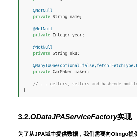
@NotNull
private
 String name;

@NotNull
private
 Integer year;

@NotNull
private
 String sku;

@ManyToOne(optional=false,fetch=FetchType.
private
 CarMaker maker;

// ... getters, setters and hashcode omitt
}
3.2.
ODataJPAServiceFactory
实现
为了从JPA域中提供数据，我们需要向Olingo