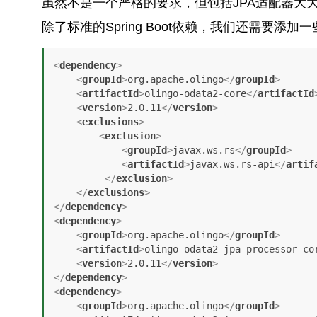
虽然不是一个严格的要求，但包括JPA适配器大
除了标准的Spring Boot依赖，我们还需要添加一些Ol
<
dependency
>
<
groupId
>
org.apache.olingo
</
groupId
>
<
artifactId
>
olingo-odata2-core
</
artifactId
<
version
>
2.0.11
</
version
>
<
exclusions
>
<
exclusion
>
<
groupId
>
javax.ws.rs
</
groupId
>
<
artifactId
>
javax.ws.rs-api
</
artif
</
exclusion
>
</
exclusions
>
</
dependency
>
<
dependency
>
<
groupId
>
org.apache.olingo
</
groupId
>
<
artifactId
>
olingo-odata2-jpa-processor-co
<
version
>
2.0.11
</
version
>
</
dependency
>
<
dependency
>
<
groupId
>
org.apache.olingo
</
groupId
>