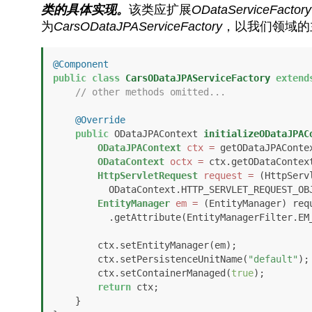
类的具体实现。
该类应扩展
ODataServiceFactory
为
CarsODataJPAServiceFactory
，以我们领域的
@Component
public
class
CarsODataJPAServiceFactory
extend
// other methods omitted...
@Override
public
 ODataJPAContext 
initializeODataJPAC
ODataJPAContext
ctx
=
 getODataJPAContex
ODataContext
octx
=
 ctx.getODataContext
HttpServletRequest
request
=
 (HttpServ
          ODataContext.HTTP_SERVLET_REQUEST_OBJECT);

EntityManager
em
=
 (EntityManager) requ
          .getAttribute(EntityManagerFilter.EM_REQUEST_ATTRIBUTE);

        ctx.setEntityManager(em);

        ctx.setPersistenceUnitName(
"default"
);

        ctx.setContainerManaged(
true
);         
return
 ctx;

    }
