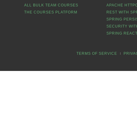
ALL BULK TEAM COURSES
APACHE HTTPC
THE COURSES PLATFORM
REST WITH SP
SPRING PERSI
SECURITY WIT
SPRING REACT
TERMS OF SERVICE
PRIVA