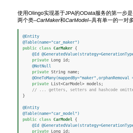
使用Olingo实现基于JPA的OData服务的
两个类–
CarMaker
和
CarModel
–具有单一的一对
@Entity
@Table(name="car_maker")
public
class
CarMaker
 {    

@Id
@GeneratedValue(strategy=GenerationTyp
private
 Long id;

@NotNull
private
 String name;

@OneToMany(mappedBy="maker",orphanRemoval 
private
 List<CarModel> models;

// ... getters, setters and hashcode omitt
}

@Entity
@Table(name="car_model")
public
class
CarModel
 {

@Id
@GeneratedValue(strategy=GenerationTyp
private
 Long id;
