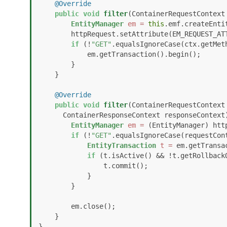
@Override
public
void
filter
(ContainerRequestContext
EntityManager
em
=
this
.emf.createEntit
        httpRequest.setAttribute(EM_REQUEST_ATTRIBUTE, em);

if
 (!
"GET"
.equalsIgnoreCase(ctx.getMeth
            em.getTransaction().begin();

        }

    }

@Override
public
void
filter
(ContainerRequestContext 
      ContainerResponseContext responseContext
EntityManager
em
=
 (EntityManager) htt
if
 (!
"GET"
.equalsIgnoreCase(requestCont
EntityTransaction
t
=
 em.getTransac
if
 (t.isActive() && !t.getRollbackO
                t.commit();

            }

        }

        em.close();

    }
