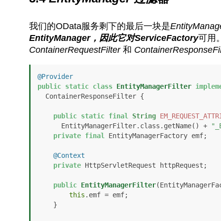
我们的OData服务剩下的最后一块是
EntityManage
EntityManager
，因此它对
ServiceFactory
可用。
ContainerRequestFilter
和
ContainerResponseFil
@Provider
public
static
class
EntityManagerFilter
implem
  ContainerResponseFilter {

public
static
final
String
EM_REQUEST_ATTR
      EntityManagerFilter.class.getName() + 
"_
private
final
 EntityManagerFactory emf;

@Context
private
 HttpServletRequest httpRequest;

public
EntityManagerFilter
(EntityManagerFa
this
.emf = emf;

    }
