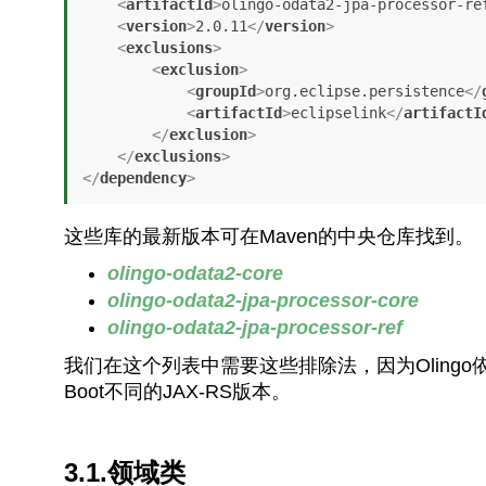
<
artifactId
>
olingo-odata2-jpa-processor-re
<
version
>
2.0.11
</
version
>
<
exclusions
>
<
exclusion
>
<
groupId
>
org.eclipse.persistence
</
<
artifactId
>
eclipselink
</
artifactI
</
exclusion
>
</
exclusions
>
</
dependency
>
这些库的最新版本可在Maven的中央仓库找到。
olingo-odata2-core
olingo-odata2-jpa-processor-core
olingo-odata2-jpa-processor-ref
我们在这个列表中需要这些排除法，因为Olingo依赖E
Boot不同的JAX-RS版本。
3.1.领域类