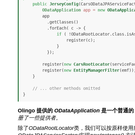
public
JerseyConfig
(CarsODataJPAServiceFac
ODataApplication
app
=
new
ODataApplic
        app

          .getClasses()

          .forEach( c -> {

if
 ( !ODataRootLocator.class.isAs
                  register(c);

              }

          });

        register(
new
CarsRootLocator
(serviceFac
        register(
new
EntityManagerFilter
(emf));
    }

// ... other methods omitted
}
Olingo 提供的
ODataApplication
是一个普通的 J
册了一些提供者。
除了
ODataRootLocator
类，我们可以按原样使用所