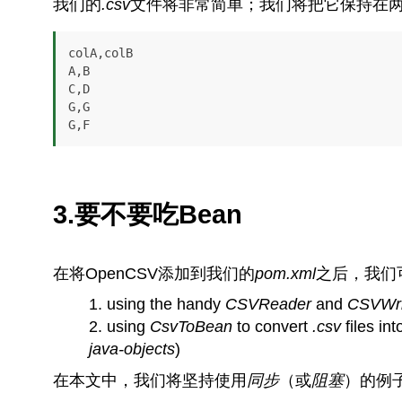
我们的
.csv
文件将非常简单；我们将把它保持在
colA,colB

A,B

C,D

G,G

G,F
3.要不要吃Bean
在将OpenCSV添加到我们的
pom.xml
之后，我们
using the handy
CSVReader
and
CSVWri
using
CsvToBean
to convert
.csv
files in
java-objects
)
在本文中，我们将坚持使用
同步
（或
阻塞
）的例