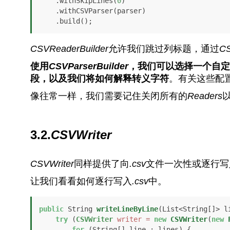
    .withSkipLines(
0
)

    .withCSVParser(parser)

    .build();
CSVReaderBuilder
允许我们跳过列标题，通过
CS
使用
CSVParserBuilder
，我们可以选择一个自定
段，以及我们将如何解释转义字符
。有关这些配
像往常一样，我们需要记住关闭所有的
Readers
3.2.
CSVWriter
CSVWriter
同样提供了向
.csv
文件一次性或逐行写
让我们看看如何逐行写入
.csv
中。
public
 String 
writeLineByLine
(List<String[]> l
try
 (
CSVWriter
writer
=
new
CSVWriter
(
new
for
 (String[] line : lines) {
