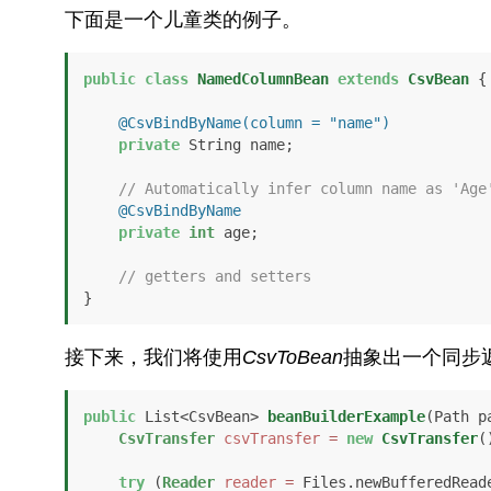
下面是一个儿童类的例子。
public
class
NamedColumnBean
extends
CsvBean
 {

@CsvBindByName(column = "name")
private
 String name;

// Automatically infer column name as 'Age
@CsvBindByName
private
int
 age;

// getters and setters
}
接下来，我们将使用
CsvToBean
抽象出一个同步
public
 List<CsvBean> 
beanBuilderExample
(Path p
CsvTransfer
csvTransfer
=
new
CsvTransfer
()
try
 (
Reader
reader
=
 Files.newBufferedReade