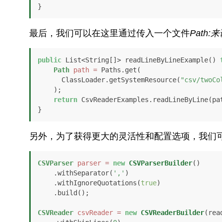
}
最后，我们可以在这里通过传入一个文件
Path:
来
public
 List<String[]> readLineByLineExample() 
Path
path
=
 Paths.get(

      ClassLoader.getSystemResource(
"csv/twoCo
    );

return
 CsvReaderExamples.readLineByLine(pat
另外，为了获得更大的灵活性和配置选项，我们
CSVParser
parser
=
new
CSVParserBuilder
()

    .withSeparator(
','
)

    .withIgnoreQuotations(
true
)

    .build();

CSVReader
csvReader
=
new
CSVReaderBuilder
(read