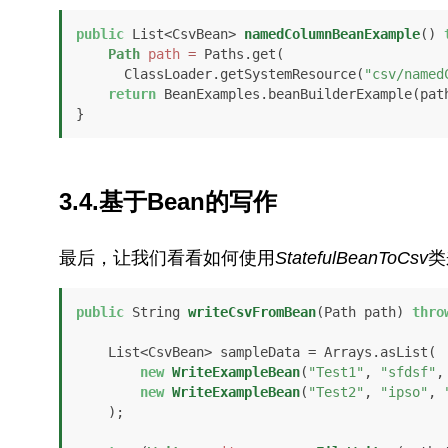
public
 List<CsvBean> 
namedColumnBeanExample
()
Path
path
=
 Paths.get(

      ClassLoader.getSystemResource(
"csv/named
return
 BeanExamples.beanBuilderExample(path
}
3.4.基于Bean的写作
最后，让我们看看如何使用
StatefulBeanToCsv
类
public
 String 
writeCsvFromBean
(Path path)
thro
    List<CsvBean> sampleData = Arrays.asList(

new
WriteExampleBean
(
"Test1"
, 
"sfdsf"
,
new
WriteExampleBean
(
"Test2"
, 
"ipso"
, 
    );
