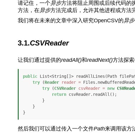
请记住，一个
异步
方法将阻止周围或后续代码的
方法，在
异步
方法完成后，允许其他进程或方法
我们将在未来的文章中深入研究OpenCSV的
异步
3.1.
CSVReader
让我们通过提供的
readAll()
和
readNext()
方法探索
public
 List<String[]> readAllLines(Path filePa
try
 (
Reader
reader
=
 Files.newBufferedReade
try
 (
CSVReader
csvReader
=
new
CSVRead
return
 csvReader.readAll();

        }

    }

}
然后我们可以通过传入一个文件
Path
来调用该方