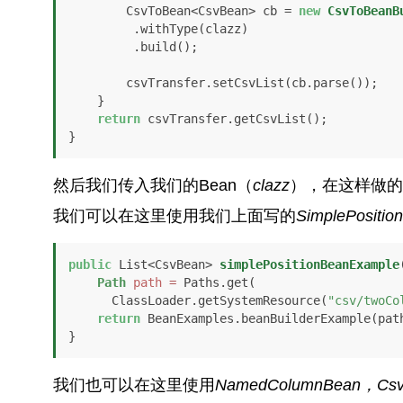
        CsvToBean<CsvBean> cb = 
new
CsvToBeanB
         .withType(clazz)

         .build();

        csvTransfer.setCsvList(cb.parse());

    }

return
 csvTransfer.getCsvList();

}
然后我们传入我们的Bean（
clazz
），在这样做的
我们可以在这里使用我们上面写的
SimplePositio
public
 List<CsvBean> 
simplePositionBeanExample
Path
path
=
 Paths.get(

      ClassLoader.getSystemResource(
"csv/twoCo
return
 BeanExamples.beanBuilderExample(path
}
我们也可以在这里使用
NamedColumnBean，
Cs