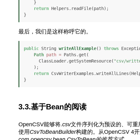
    }

return
 Helpers.readFile(path);

}
最后，我们是这样称呼它的。
public
 String 
writeAllExample
()
throws
 Exceptio
Path
path
=
 Paths.get(

      ClassLoader.getSystemResource(
"csv/writt
    ); 

return
 CsvWriterExamples.writeAllLines(Help
}
3.3.基于Bean的阅读
OpenCSV能够将
.csv
文件序列化为预设的、可重用
使用
CsvToBeanBuilder
构建的。从OpenCSV 4
com.opencsv.bean.CsvToBean的推荐方式。