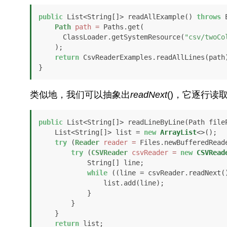
public
 List<String[]> readAllExample() 
throws
 
Path
path
=
 Paths.get(

      ClassLoader.getSystemResource(
"csv/twoCo
    );

return
 CsvReaderExamples.readAllLines(path)
}
类似地，我们可以抽象出
readNext
()，它逐行读
public
 List<String[]> readLineByLine(Path file
    List<String[]> list = 
new
ArrayList
<>();

try
 (
Reader
reader
=
 Files.newBufferedReade
try
 (
CSVReader
csvReader
=
new
CSVRead
            String[] line;

while
 ((line = csvReader.readNext(
                list.add(line);

            }

        }

    }

return
 list;
