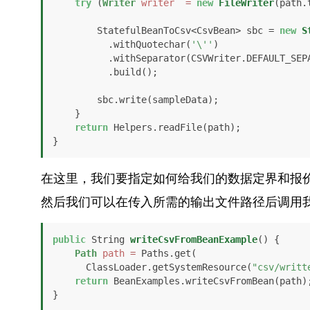
try
 (
Writer
writer
=
new
FileWriter
(path.
        StatefulBeanToCsv<CsvBean> sbc = 
new
S
          .withQuotechar(
'\''
)

          .withSeparator(CSVWriter.DEFAULT_SEPARATOR)

          .build();

        sbc.write(sampleData);

    }

return
 Helpers.readFile(path);

}
在这里，我们要指定如何给我们的数据定界和报
然后我们可以在传入所需的输出文件路径后调用
public
 String 
writeCsvFromBeanExample
()
 {

Path
path
=
 Paths.get(

      ClassLoader.getSystemResource(
"csv/writt
return
 BeanExamples.writeCsvFromBean(path);
}