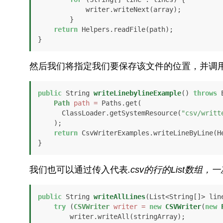
            writer.writeNext(array);

        }

return
 Helpers.readFile(path);

然后我们将指定我们要保存该文件的位置，并调
public
 String 
writeLinebylineExample
()
throws
 
Path
path
=
 Paths.get(

      ClassLoader.getSystemResource(
"csv/writt
    ); 

return
 CsvWriterExamples.writeLineByLine(He
}
我们也可以通过传入代表
.csv的行的
List
数组，一
public
 String 
writeAllLines
(List<String[]> lin
try
 (
CSVWriter
writer
=
new
CSVWriter
(
new
        writer.writeAll(stringArray);
