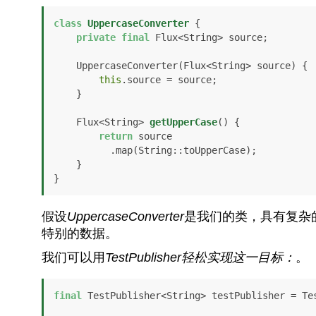
class
UppercaseConverter
 {

private
final
 Flux<String> source;

    UppercaseConverter(Flux<String> source) {

this
.source = source;

    }

    Flux<String> 
getUpperCase
()
 {

return
 source

          .map(String::toUpperCase);

    }   

}
假设
UppercaseConverter
是我们的类，具有复杂
特别的数据。
我们可以用
TestPublisher轻松实现这一目标：
。
final
 TestPublisher<String> testPublisher = Tes