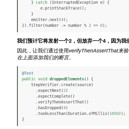
    } 
catch
 (InterruptedException e) {

        e.printStackTrace();

    }

    emitter.next(
4
);

}).filter(number -> number % 
2
 == 
0
);
我们预计它将发射一个2，但放弃一个4，因为我
因此，让我们通过使用
verifyThenAssertTh
在上面添加我们的断言。
@Test
public
void
droppedElements
()
 {

    StepVerifier.create(source)

      .expectNext(
2
)

      .expectComplete()

      .verifyThenAssertThat()

      .hasDropped(
4
)

      .tookLessThan(Duration.ofMillis(
1050
));

}