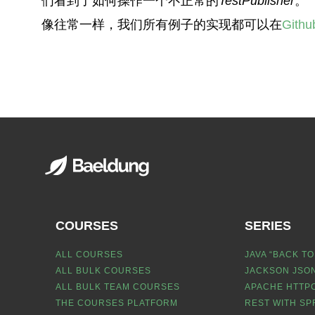
们看到了如何操作一个不正常的
TestPublisher
。
像往常一样，我们所有例子的实现都可以在
Gith
COURSES
SERIES
ALL COURSES
JAVA “BACK TO
ALL BULK COURSES
JACKSON JSON
ALL BULK TEAM COURSES
APACHE HTTPC
THE COURSES PLATFORM
REST WITH SP