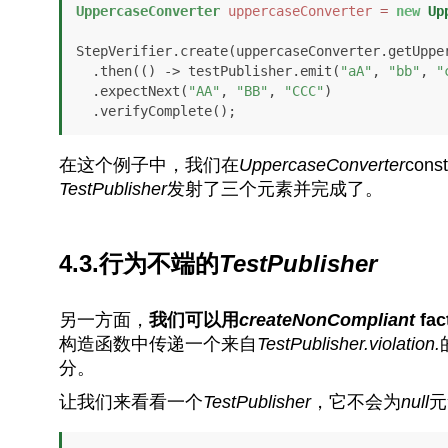
UppercaseConverter
uppercaseConverter
=
new
Up
StepVerifier.create(uppercaseConverter.getUpper
  .then(() -> testPublisher.emit(
"aA"
, 
"bb"
, 
"
  .expectNext(
"AA"
, 
"BB"
, 
"CCC"
)

  .verifyComplete();
在这个例子中，我们在
UppercaseConverter
con
TestPublisher
发射了三个元素并完成了。
4.3.行为不端的
TestPublisher
另一方面，
我们可以用
createNonCompliant
f
构造函数中传递一个来自
TestPublisher.violation.
分。
让我们来看看一个
TestPublisher
，它不会为
null
元