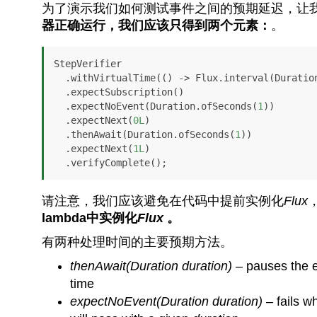
为了演示我们如何测试事件之间的预期延迟，让
器正确运行，我们应该只得到两个元素：
。
StepVerifier

  .withVirtualTime(() -> Flux.interval(Duratio
  .expectSubscription()

  .expectNoEvent(Duration.ofSeconds(
1
))

  .expectNext(
0L
)

  .thenAwait(Duration.ofSeconds(
1
))

  .expectNext(
1L
)

  .verifyComplete();
请注意，我们应该避免在代码中提前实例化
Flux
lambda中实例化
Flux
。
有两种处理时间的主要预期方法。
thenAwait(Duration duration) –
pauses the e
time
expectNoEvent(Duration duration) –
fails 