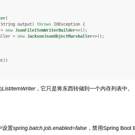
ter
(

 String output)
throws
 IOException {

 = 
new
JsonFileItemWriterBuilder
<>();

aller = 
new
JacksonJsonObjectMarshaller
<>();

t))

的
ListItemWriter
，它只是将东西转储到一个内存列表中。
中设置
spring.batch.job.enabled=false
，禁用Spring Boot