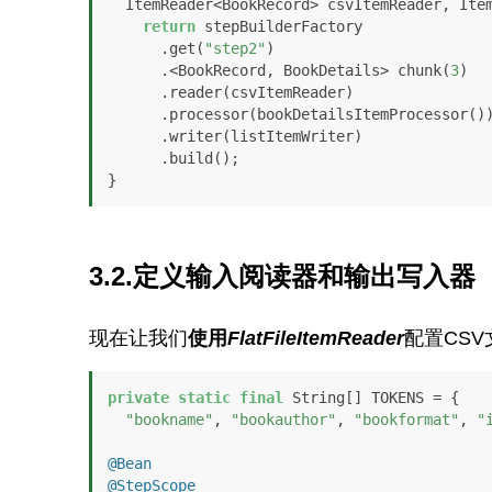
  ItemReader<BookRecord> csvItemReader, It
return
 stepBuilderFactory

      .get(
"step2"
)

      .<BookRecord, BookDetails> chunk(
3
)

      .reader(csvItemReader)

      .processor(bookDetailsItemProcessor())

      .writer(listItemWriter)

      .build();

}
3.2.定义输入阅读器和输出写入器
现在让我们
使用
FlatFileItemReader
配置CS
private
static
final
 String[] TOKENS = { 

"bookname"
, 
"bookauthor"
, 
"bookformat"
, 
"
@Bean
@StepScope