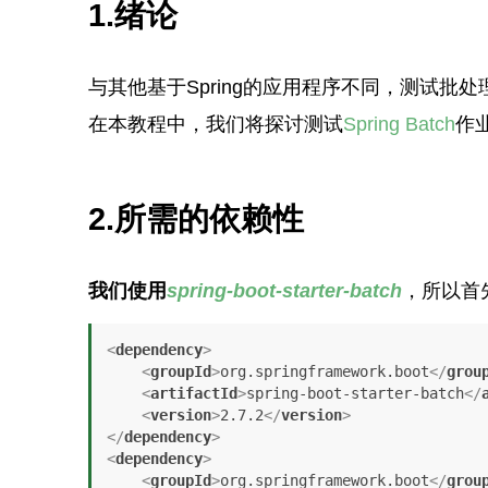
1.绪论
与其他基于Spring的应用程序不同，测试
在本教程中，我们将探讨测试
Spring Batch
作
2.所需的依赖性
我们使用
spring-boot-starter-batch
，所以首
<
dependency
>
<
groupId
>
org.springframework.boot
</
grou
<
artifactId
>
spring-boot-starter-batch
</
<
version
>
2.7.2
</
version
>
</
dependency
>
<
dependency
>
<
groupId
>
org.springframework.boot
</
grou