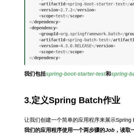
<
artifactId
>
spring-boot-starter-test
</
a
<
version
>
2.7.2
</
version
>
<
scope
>
test
</
scope
>
</
dependency
>
<
dependency
>
<
groupId
>
org.springframework.batch
</
gro
<
artifactId
>
spring-batch-test
</
artifact
<
version
>
4.3.0.RELEASE
</
version
>
<
scope
>
test
</
scope
>
</
dependency
>
我们包括
spring-boo
t-starter-test
和
spring-b
3.定义Spring Batch作业
让我们创建一个简单的应用程序来展示Spring 
我们的应用程序使用一个两步骤的
Job
，读取