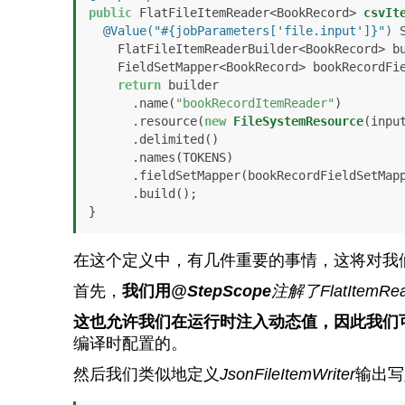
public
 FlatFileItemReader<BookRecord> 
csvIt
@Value("#{jobParameters['file.input']}")
 
    FlatFileItemReaderBuilder<BookRecord> b
    FieldSetMapper<BookRecord> bookRecordF
return
 builder

      .name(
"bookRecordItemReader"
)

      .resource(
new
FileSystemResource
(input
      .delimited()

      .names(TOKENS)

      .fieldSetMapper(bookRecordFieldSetMapper)

      .build();

}
在这个定义中，有几件重要的事情，这将对我
首先，
我们用
@StepScope
注解了
FlatItemRe
这也允许我们在运行时注入动态值，因此我们
编译时配置的。
然后我们类似地定义
JsonFileItemWriter
输出写