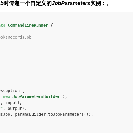
ob
时传递一个自定义的
JobParameters
实例：
。
nts
CommandLineRunner
 {

ooksRecordsJob
Exception {

=
new
JobParametersBuilder
();

"
, input);

t"
, output);
