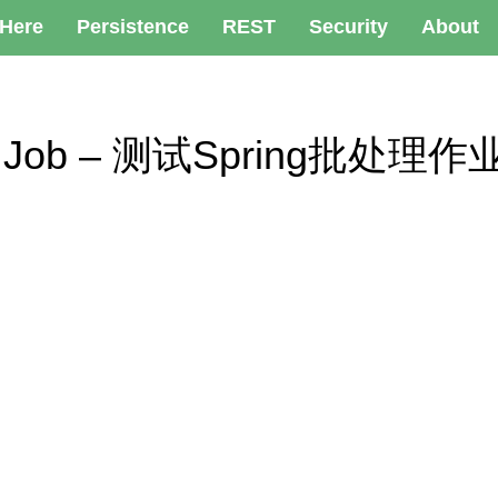
 Here
Persistence
REST
Security
About
atch Job – 测试Spring批处理作