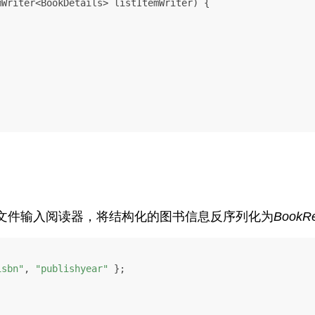
emWriter<BookDetails> listItemWriter)
 {

V文件输入阅读器，将结构化的图书信息反序列化为
BookR
isbn"
, 
"publishyear"
 };
