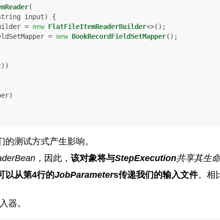
emReader
(

String input)
 {

uilder = 
new
FlatFileItemReaderBuilder
<>();

ieldSetMapper = 
new
BookRecordFieldSetMapper
();

))

们的测试方式产生影响。
ader
Bean，
因此，
该对象将与
StepExecution
共享其生
可以从第4行的
JobParameter
s传递我们的输入文件
。相
入器。