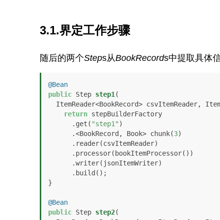
3.1.界定工作步骤
随后的两个
Step
s从
BookRecord
s中提取具体
@Bean
public
 Step 
step1
(

  ItemReader<BookRecord> csvItemReader, It
return
 stepBuilderFactory

      .get(
"step1"
)

      .<BookRecord, Book> chunk(
3
)

      .reader(csvItemReader)

      .processor(bookItemProcessor())

      .writer(jsonItemWriter)

      .build();

}

@Bean
public
 Step 
step2
(
