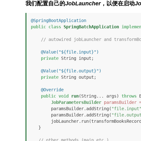
我们配置自己的
JobLauncher
，以便在启动
J
@SpringBootApplication
public
class
SpringBatchApplication
impleme
// autowired jobLauncher and transformB
@Value("${file.input}")
private
 String input;

@Value("${file.output}")
private
 String output;

@Override
public
void
run
(String... args)
throws
 
JobParametersBuilder
paramsBuilder
        paramsBuilder.addString(
"file.input
        paramsBuilder.addString(
"file.outpu
        jobLauncher.run(transformBooksRecordsJob, paramsBuilder.toJobParameters());

   }

// other methods (main etc.)