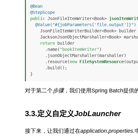
@Bean
@StepScope
public
 JsonFileItemWriter<Book> 
jsonItemWri
@Value("#{jobParameters['file.output']}")
    JsonFileItemWriterBuilder<Book> builder
    JacksonJsonObjectMarshaller<Book> marsh
return
 builder

      .name(
"bookItemWriter"
)

      .jsonObjectMarshaller(marshaller)

      .resource(
new
FileSystemResource
(outpu
      .build();

对于第二个
步骤
，我们使用Spring Batch提供
3.3.定义自定义
JobLauncher
接下来，让我们通过在
application.properties.