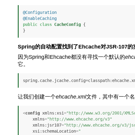
@Configuration
@EnableCaching
public
class
CacheConfig
 {

}
Spring的自动配置找到了Ehcache对JSR-
因为Spring和Ehcache都没有寻找一个默认的
ehc
它。
让我们创建一个
ehcache.xml
文件，其中有一个名
<
config
xmlns:xsi
=
"http://www.w3.org/2001/XMLS
xmlns
=
"http://www.ehcache.org/v3"
xmlns:jsr107
=
"http://www.ehcache.org/v3/js
xsi:schemaLocation
=
"
