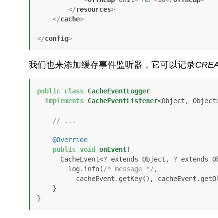
</
resources
>
</
cache
>
</
config
>
我们也来添加缓存事件监听器，它可以记录
CRE
public
class
CacheEventLogger
implements
CacheEventListener
<Object, Object>
// ...
@Override
public
void
onEvent
(

      CacheEvent<? extends Object, ? extends
        log.info(
/* message */
,

          cacheEvent.getKey(), cacheEvent.getOldValue(), cacheEvent.getNewValue());

    }

}