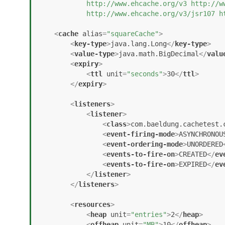
            http://www.ehcache.org/v3 http://www.ehcache.org/schema/ehcache-core-3.0.xsd

            http://www.ehcache.org/v3/j
<
cache
alias
=
"squareCache"
>
<
key-type
>
java.lang.Long
</
key-type
>
<
value-type
>
java.math.BigDecimal
</
valu
<
expiry
>
<
ttl
unit
=
"seconds"
>
30
</
ttl
>
</
expiry
>
<
listeners
>
<
listener
>
<
class
>
com.baeldung.cachetest.
<
event-firing-mode
>
ASYNCHRONOU
<
event-ordering-mode
>
UNORDERED
<
events-to-fire-on
>
CREATED
</
ev
<
events-to-fire-on
>
EXPIRED
</
ev
</
listener
>
</
listeners
>
<
resources
>
<
heap
unit
=
"entries"
>
2
</
heap
>
<
offheap
unit
=
"MB"
>
10
</
offheap
>