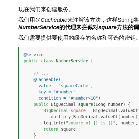
现在我们来创建服务。
我们用
@Cacheable
来注解该方法，这样Spring
NumberService
的代理来拦截对
square
方法的调
我们需要提供要使用的缓存的名称和可选的密钥
@Service
public
class
NumberService
 {

// ...
@Cacheable(

      value = "squareCache", 

      key = "#number", 

      condition = "#number>10")
public
 BigDecimal 
square
(Long number)
 {

BigDecimal
square
=
 BigDecimal.valueOf(
          .multiply(BigDecimal.valueOf(number));

        log.info(
"square of {} is {}"
, number, 
return
 square;

    }
