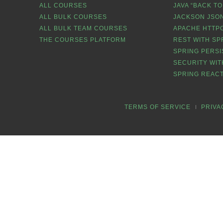
ALL COURSES
JAVA “BACK TO
ALL BULK COURSES
JACKSON JSON
ALL BULK TEAM COURSES
APACHE HTTPC
THE COURSES PLATFORM
REST WITH SP
SPRING PERSI
SECURITY WIT
SPRING REACT
TERMS OF SERVICE
PRIVA