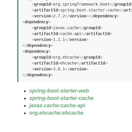
<
groupId
>
org.springframework.boot
</
groupId
<
artifactId
>
spring-boot-starter-cache
</
art
<
version
>
2.7.2
</
version
>
</
dependency
>
<
dependency
>
<
groupId
>
javax.cache
</
groupId
>
<
artifactId
>
cache-api
</
artifactId
>
<
version
>
1.1.1
</
version
>
</
dependency
>
<
dependency
>
<
groupId
>
org.ehcache
</
groupId
>
<
artifactId
>
ehcache
</
artifactId
>
<
version
>
3.8.1
</
version
>
</
dependency
>
spring-boot-starter-web
spring-boot-starter-cache
javax.cache:cache-api
org.ehcache:ehcache