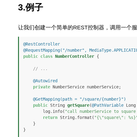
3.例子
让我们创建一个简单的REST控制器，调用一个
@RestController
@RequestMapping("/number", MediaType.APPLICATI
public
class
NumberController
 {

// ...
@Autowired
private
 NumberService numberService;

@GetMapping(path = "/square/{number}")
public
 String 
getSquare
(
@PathVariable
 Long
        log.info(
"call numberService to square
return
 String.format(
"{\"square\": %s}
    }

}