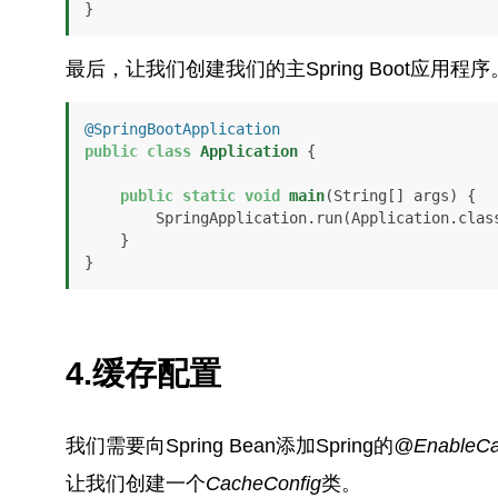
}
最后，让我们创建我们的主Spring Boot应用程序
@SpringBootApplication
public
class
Application
 {

public
static
void
main
(String[] args)
 {

        SpringApplication.run(Application.class, args);

    }

}
4.缓存配置
我们需要向Spring Bean添加Spring的
@EnableCa
让我们创建一个
CacheConfig
类。