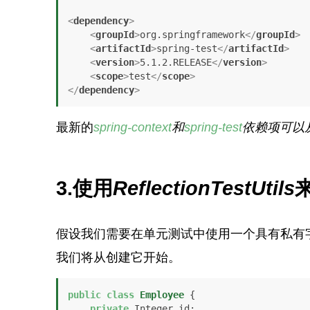
<
dependency
>
<
groupId
>
org.springframework
</
groupId
>
<
artifactId
>
spring-test
</
artifactId
>
<
version
>
5.1.2.RELEASE
</
version
>
<
scope
>
test
</
scope
>
</
dependency
>
最新的
spring-context
和
spring-test
依赖项可以从M
3.使用
ReflectionTestUtils
假设我们需要在单元测试中使用一个具有私有字段
我们将从创建它开始。
public
class
Employee
 {

private
 Integer id;
