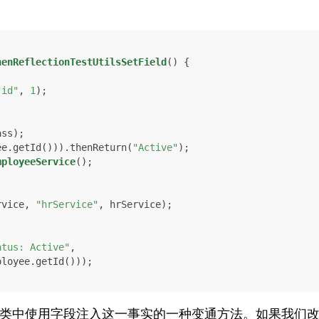
henReflectionTestUtilsSetField
()
 {

"id"
, 
1
);

ss);

yee.getId())).thenReturn(
"Active"
);

mployeeService
();

rvice, 
"hrService"
, hrService);  

atus: Active"
, 

n类中使用字段注入这一事实的一种变通方法。如果我们