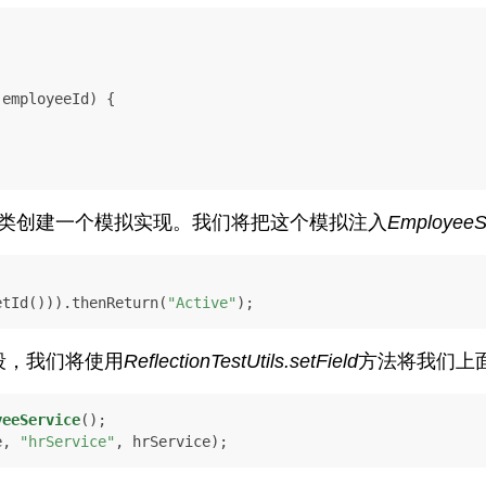
 employeeId)
 {

类创建一个模拟实现。我们将把这个模拟注入
EmployeeS


etId())).thenReturn(
"Active"
);
字段，我们将使用
ReflectionTestUtils.setField
方法将我们上面
yeeService
();

e, 
"hrService"
, hrService);