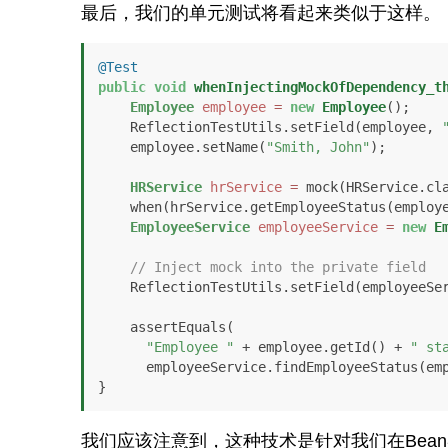
最后，我们的单元测试将看起来类似于这样。
@Test
public
void
whenInjectingMockOfDependency_t
Employee
employee
=
new
Employee
();

    ReflectionTestUtils.setField(employee, 
    employee.setName(
"Smith, John"
);

HRService
hrService
=
 mock(HRService.cla
    when(hrService.getEmployeeStatus(emplo
EmployeeService
employeeService
=
new
E
// Inject mock into the private field
    ReflectionTestUtils.setField(employeeSe
    assertEquals(

"Employee "
 + employee.getId() + 
" st
      employeeService.findEmployeeStatus(employee.getId()));

}
我们应该注意到，这种技术是针对我们在Bea