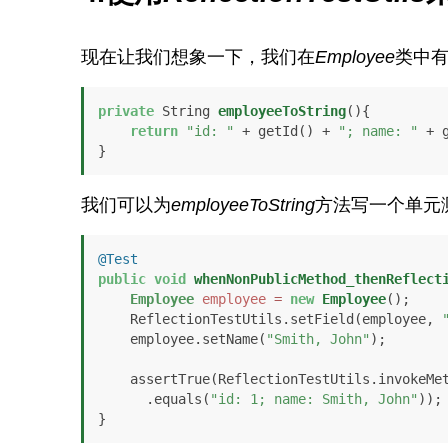
现在让我们想象一下，我们在
Employee
类中
private
 String 
employeeToString
()
{

return
"id: "
 + getId() + 
"; name: "
 + g
}
我们可以为
employeeToString
方法写一个单元
@Test
public
void
whenNonPublicMethod_thenReflect
Employee
employee
=
new
Employee
();

    ReflectionTestUtils.setField(employee, 
    employee.setName(
"Smith, John"
);

    assertTrue(ReflectionTestUtils.invokeM
      .equals(
"id: 1; name: Smith, John"
));

}