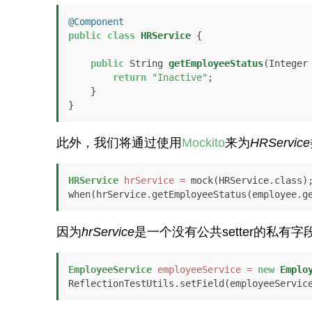
@Component
public
class
HRService
 {

public
 String 
getEmployeeStatus
(Integer
return
"Inactive"
;

    }

}
此外，我们将通过使用
Mockito
来为
HRService
HRService
hrService
=
 mock(HRService.class);
when(hrService.getEmployeeStatus(employee.g
因为
hrService
是一个没有公共setter的私有
EmployeeService
employeeService
=
new
Emplo
ReflectionTestUtils.setField(employeeServic