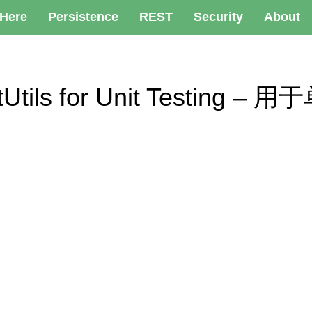
 Here
Persistence
REST
Security
About
estUtils for Unit Testing
南