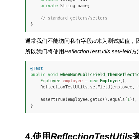
private
 String name;

// standard getters/setters
}
通常我们不能访问私有字段
id
来为测试赋值，因
所以我们将使用
ReflectionTestUtils.setField
方
@Test
public
void
whenNonPublicField_thenReflecti
Employee
employee
=
new
Employee
();

    ReflectionTestUtils.setField(employee, 
    assertTrue(employee.getId().equals(
1
));

}
4.使用
ReflectionTestUtils