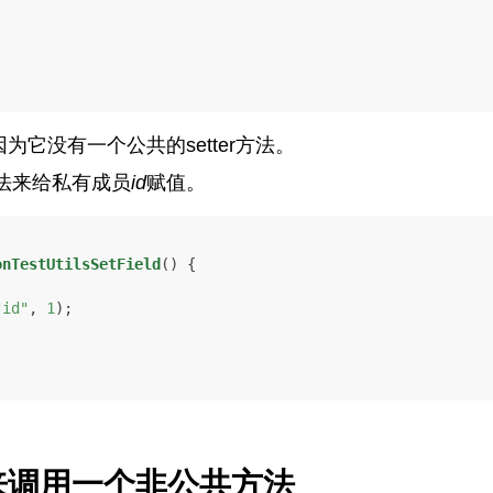
为它没有一个公共的setter方法。
法来给私有成员
id
赋值。
onTestUtilsSetField
()
 {

"id"
, 
1
);

来调用一个非公共方法