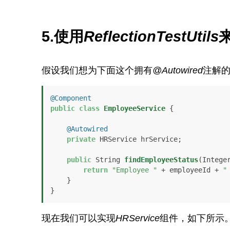
5.使用
ReflectionTestUtils
假设我们想为下面这个拥有
@Autowired
注解的
@Component
public
class
EmployeeService
 {

@Autowired
private
 HRService hrService;

public
 String 
findEmployeeStatus
(Intege
return
"Employee "
 + employeeId + 
"
    }

}
现在我们可以实现
HRService
组件，如下所示