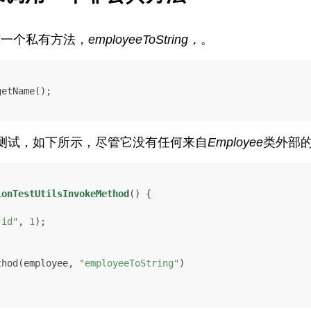
有一个私有方法，
employeeToString，
。
etName();

测试，如下所示，尽管它没有任何来自
Employee
类外部
ionTestUtilsInvokeMethod
()
 {

"id"
, 
1
);

ethod(employee, 
"employeeToString"
)
