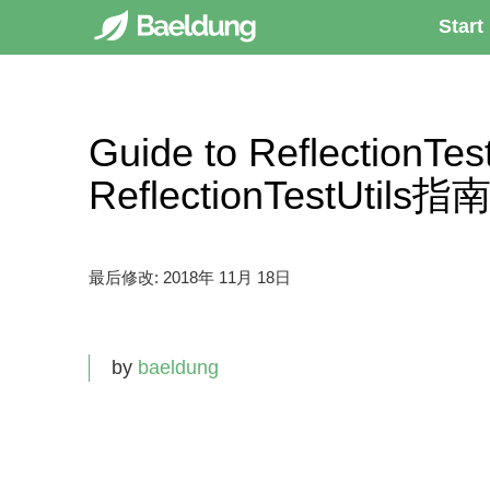
Start
Guide to ReflectionT
ReflectionTestUtils指
最后修改:
2018年 11月 18日
by
baeldung