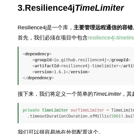
3.Resilience4j
TimeLimiter
Resilience4j是一个库，
主要管理远程通信的容错
首先，我们必须在项目中包含
resilience4j-timelim
<
dependency
>
<
groupId
>
io.github.resilience4j
</
groupId
>
<
artifactId
>
resilience4j-timelimiter
</
arti
<
version
>
1.6.1
</
version
>
</
dependency
>
接下来，我们将定义一个简单的
TimeLimiter
，其
private
TimeLimiter
ourTimeLimiter
=
 TimeLimit
  .timeoutDuration(Duration.ofMillis(
500
)).bui
我们可以很容易地在外部配置这个。