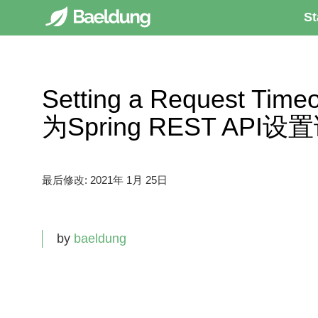
St
Setting a Request Timeo
为Spring REST API
最后修改:
2021年 1月 25日
by
baeldung