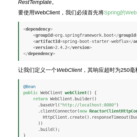
RestTemplate
。
要使用WebClient，我们必须首先将
Spring的We
<
dependency
>
<
groupId
>
org.springframework.boot
</
groupId
<
artifactId
>
spring-boot-starter-webflux
</
a
<
version
>
2.4.2
</
version
>
</
dependency
>
让我们定义一个
WebClient
，其响应超时为250毫秒
@Bean
public
 WebClient 
webClient
()
 {

return
 WebClient.builder()

      .baseUrl(
"http://localhost:8080"
)

      .clientConnector(
new
ReactorClientHttpCo
        HttpClient.create().responseTimeout(
      ))

      .build();

}