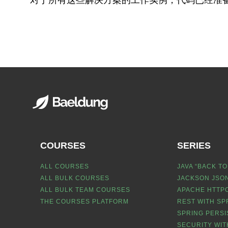
对于所有这些解决方案的工作实例，代码已经准
COURSES
SERIES
ALL COURSES
JAVA “BACK TO
ALL BULK COURSES
JACKSON JSON
ALL BULK TEAM COURSES
APACHE HTTPC
THE COURSES PLATFORM
REST WITH SP
SPRING PERSI
SECURITY WIT