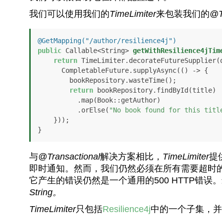
我们可以使用我们的
TimeLimiter
来包装我们的
@T
@GetMapping("/author/resilience4j")
public
 Callable<String> 
getWithResilience4jTim
return
 TimeLimiter.decorateFutureSupplier(o
      CompletableFuture.supplyAsync(() -> {

        bookRepository.wasteTime();

return
 bookRepository.findById(title)

          .map(Book::getAuthor)

          .orElse(
"No book found for this titl
    }));

}
与
@Transactional
解决方案相比，
TimeLimiter
提
即时通知。然而，我们仍然必须在所有需要超时
它产生的错误仍然是一个通用的500 HTTP错
String。
TimeLimiter
只包括
Resilience4j
中的一个子集，并与C