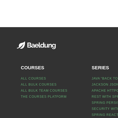
COURSES
SERIES
ALL COURSES
JAVA “BACK TO
ALL BULK COURSES
JACKSON JSON
ALL BULK TEAM COURSES
APACHE HTTPC
THE COURSES PLATFORM
REST WITH SP
SPRING PERSI
SECURITY WIT
SPRING REACT