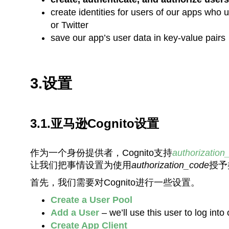
create identities for users of our apps who 
or Twitter
save our app’s user data in key-value pairs
3.设置
3.1.亚马逊Cognito设置
作为一个身份提供者，Cognito支持
authorization_
让我们把事情设置为使用
authorization_code
授予
首先，我们需要对Cognito进行一些设置。
Create a User Pool
Add a User
– we’ll use this user to log into
Create App Client