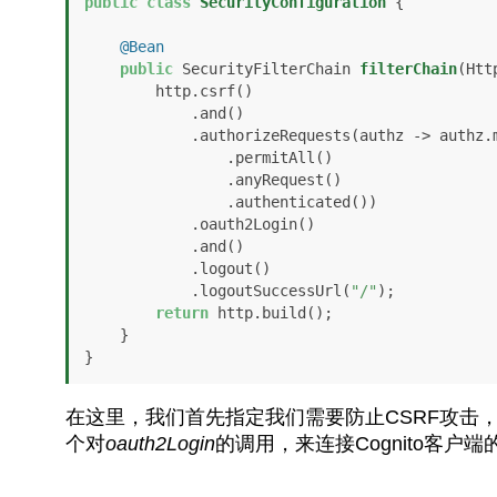
public
class
SecurityConfiguration
 {

@Bean
public
 SecurityFilterChain 
filterChain
(Htt
        http.csrf()

            .and()

            .authorizeRequests(authz -> aut
                .permitAll()

                .anyRequest()

                .authenticated())

            .oauth2Login()

            .and()

            .logout()

            .logoutSuccessUrl(
"/"
);

return
 http.build();

    }

}
在这里，我们首先指定我们需要防止CSRF攻击
个对
oauth2Login
的调用，来连接Cognito客户端