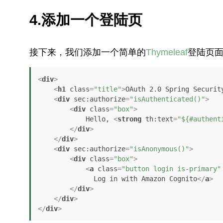
4.添加一个登陆页
接下来，我们添加一个简单的
Thymeleaf
登陆页
<
div
>
<
h1
class
=
"title"
>
OAuth 2.0 Spring Securit
<
div
sec:authorize
=
"isAuthenticated()"
>
<
div
class
=
"box"
>
            Hello, 
<
strong
th:text
=
"${#authent
</
div
>
</
div
>
<
div
sec:authorize
=
"isAnonymous()"
>
<
div
class
=
"box"
>
<
a
class
=
"button login is-primary"
              Log in with Amazon Cognito
</
a
>
</
div
>
</
div
>
</
div
>