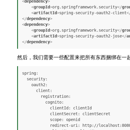
<
dependency
>
<
groupId
>
org.springframework.security
</
gro
<
artifactId
>
spring-security-oauth2-client
<
</
dependency
>
<
dependency
>
<
groupId
>
org.springframework.security
</
gro
<
artifactId
>
spring-security-oauth2-jose
</
a
</
dependency
>
然后，我们需要一些配置来把所有东西捆绑在一
spring:

  security:

    oauth2:

      client:

        registration:

          cognito:

            clientId: clientId

            clientSecret: clientSecret

            scope: openid

            redirect-uri: http://localhost:8080/login/oauth2/code/cognito
