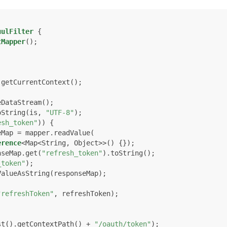
uulFilter
 {

tMapper
();

getCurrentContext();

DataStream();

oString(is, 
"UTF-8"
);

esh_token"
)) {

erence
<Map<String, Object>>() {});

nseMap.get(
"refresh_token"
).toString();

_token"
);

"refreshToken"
, refreshToken);

etRequest().getContextPath() + 
"/oauth/token"
);
