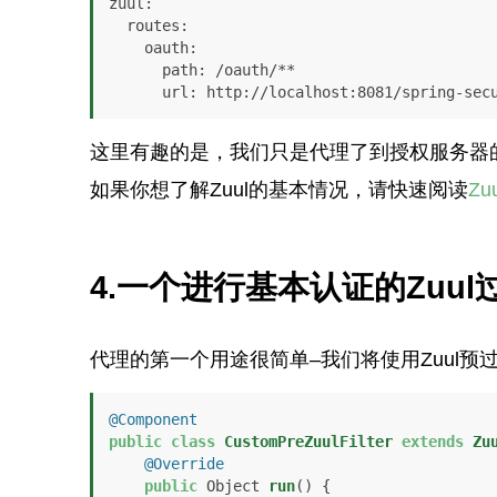
zuul:

  routes:

    oauth:

      path: /oauth/**

      url: http://localhost:8081/spring-s
这里有趣的是，我们只是代理了到授权服务器
如果你想了解Zuul的基本情况，请快速阅读
Z
4.一个进行基本认证的Zuul
代理的第一个用途很简单–我们将使用Zuul预过
@Component
public
class
CustomPreZuulFilter
extends
Zu
@Override
public
 Object 
run
()
 {
