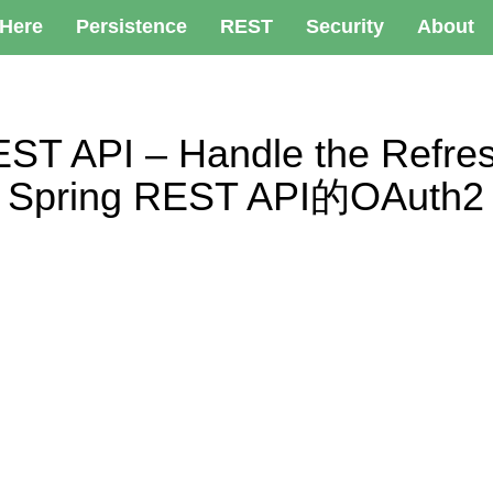
 Here
Persistence
REST
Security
About
EST API – Handle the Refre
k) – Spring REST API的OA
）