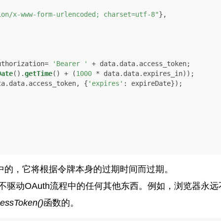
ion/x-www-form-urlencoded; charset=utf-8"
},

uthorization
= 
'Bearer '
 + data.
data
.
access_token
;

Date
().
getTime
() + (
1000
 * data.
data
.
expires_in
));

ta.
data
.
access_token
, {
'expires'
: expireDate});

e中的，它将根据令牌本身的过期时间而过期。
不驱动OAuth流程中的任何其他东西。例如，浏览器永远不
essToken()
函数的。