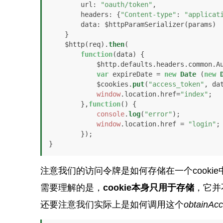
url
: 
"oauth/token"
,

headers
: {
"Content-type"
: 
"applicat
data
: $httpParamSerializer(params)

    }

    $http(req).
then
(

function
(
data
) {

            $http.
defaults
.
headers
.
common
.
A
var
 expireDate = 
new
Date
 (
new
            $cookies.
put
(
"access_token"
, da
window
.
location
.
href
=
"index"
;

        },
function
(
) {

console
.
log
(
"error"
);

window
.
location
.
href
 = 
"login"
;

        });   

}
注意我们的访问令牌是如何存储在一个cooki
需要理解的是，
cookie本身只用于存储
，它并
还要注意我们实际上是如何调用这个
obtainAcc