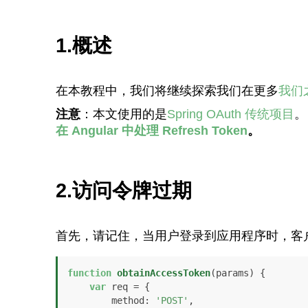
1.概述
在本教程中，我们将继续探索我们在更多
我们
注意
：本文使用的是
Spring OAuth 传统项目
在 Angular 中处理 Refresh Token
。
2.访问令牌过期
首先，请记住，当用户登录到应用程序时，客
function
obtainAccessToken
(
params
) {

var
 req = {

method
: 
'POST'
,
