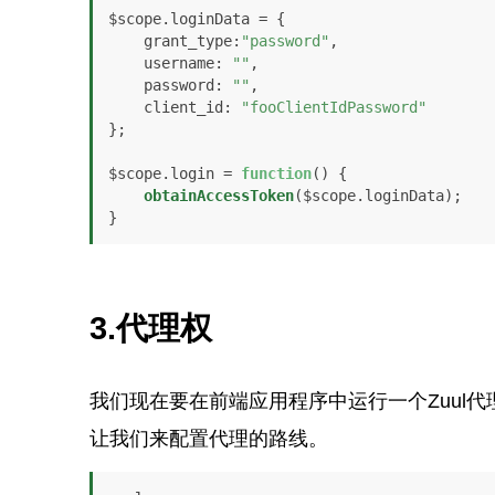
$scope.
loginData
 = {

grant_type
:
"password"
, 

username
: 
""
, 

password
: 
""
, 

client_id
: 
"fooClientIdPassword"
};

$scope.
login
 = 
function
(
) {   

obtainAccessToken
($scope.
loginData
);

}
3.代理权
我们现在要在前端应用程序中运行一个Zuul
让我们来配置代理的路线。