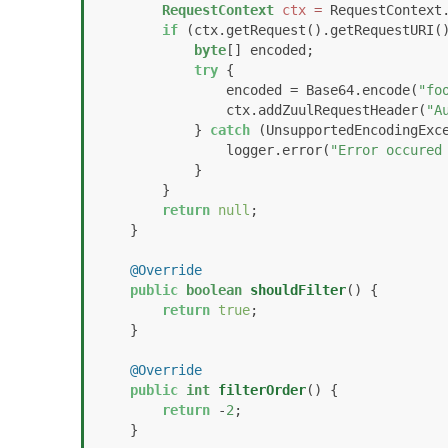
RequestContext
ctx
=
 RequestContext.
if
 (ctx.getRequest().getRequestURI(
byte
[] encoded;

try
 {

                encoded = Base64.encode(
"fo
                ctx.addZuulRequestHeader(
"A
            } 
catch
 (UnsupportedEncodingExce
                logger.error(
"Error occured
            }

        }

return
null
;

    }

@Override
public
boolean
shouldFilter
()
 {

return
true
;

    }

@Override
public
int
filterOrder
()
 {

return
 -
2
;

    }
