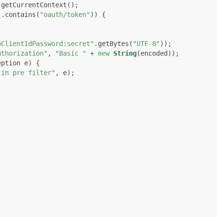
getCurrentContext();

).contains(
"oauth/token"
)) {

oClientIdPassword:secret"
.getBytes(
"UTF-8"
));

uthorization"
, 
"Basic "
 + 
new
String
(encoded));

ption e) {

 in pre filter"
, e);
