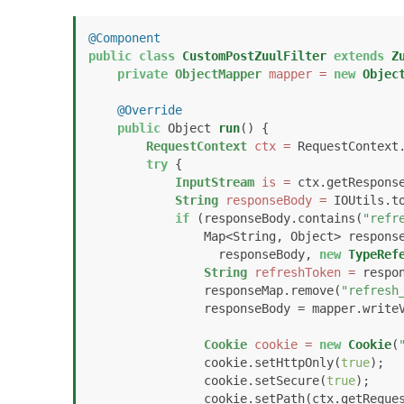
@Component
public
class
CustomPostZuulFilter
extends
Z
private
ObjectMapper
mapper
=
new
Objec
@Override
public
 Object 
run
()
 {

RequestContext
ctx
=
 RequestContext.
try
 {

InputStream
is
=
 ctx.getResponse
String
responseBody
=
 IOUtils.t
if
 (responseBody.contains(
"refr
                Map<String, Object> responseMap = mapper.readValue(

                  responseBody, 
new
TypeRef
String
refreshToken
=
 respo
                responseMap.remove(
"refresh
                responseBody = mapper.writeValueAsString(responseMap);

Cookie
cookie
=
new
Cookie
(
                cookie.setHttpOnly(
true
);

                cookie.setSecure(
true
);

                cookie.setPath(ctx.g