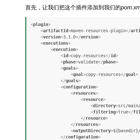
首先，让我们把这个插件添加到我们的
pom.xm
<
plugin
>
<
artifactId
>
maven-resources-plugin
</
art
<
version
>
3.1.0
</
version
>
<
executions
>
<
execution
>
<
id
>
copy-resources
</
id
>
<
phase
>
validate
</
phase
>
<
goals
>
<
goal
>
copy-resources
</
goal
>
</
goals
>
<
configuration
>
<
resources
>
<
resource
>
<
directory
>
src/main
<
filtering
>
true
</
fi
</
resource
>
</
resources
>
<
outputDirectory
>
${basedir}
</
configuration
>