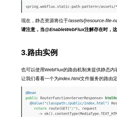
spring.webflux.static-path-pattern=/assets/
现在，静态资源将位于
/assets/[resource-file-
请注意，当
@EnableWebFlux
注解存在时，
3.
路由实例
也可以使用WebFlux的路由机制来提供静态内
让我们看看一个为
index.html
文件服务的路由
@Bean
public
 RouterFunction<ServerResponse> 
htmlR
@Value("classpath:/public/index.html")
 Re
return
 route(GET(
"/"
), request

      -> ok().contentType(MediaType.TEXT_HTML).syncBody(html)
