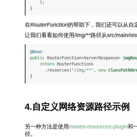
    );

}
在
RouterFunction
的帮助下，我们还可以从自
让我们看看如何使用
/img/**
路径从
src/main/re
@Bean
public
 RouterFunction<ServerResponse> 
imgRo
return
 RouterFunctions

      .resources(
"/img/**"
, 
new
ClassPathRe
}
4.
自定义网络资源路径示例
另一种方法是使用
maven-resources-plugin
和
径。