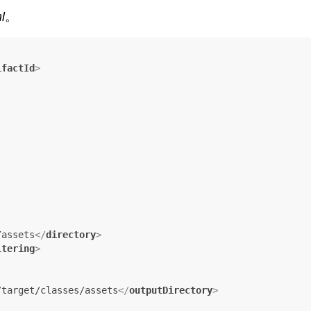
l
。
ifactId
>
/assets
</
directory
>
ltering
>
/target/classes/assets
</
outputDirectory
>