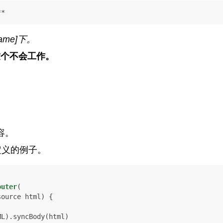
**
name]
下。
这个
不会工作。
容。
定义的例子。
outer
(

source html)
 {
