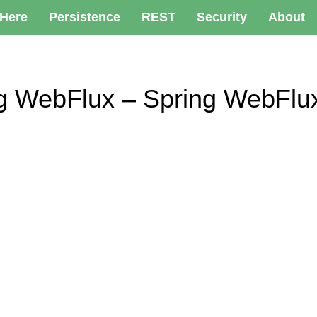
 Here
Persistence
REST
Security
About
pring WebFlux – Spring W