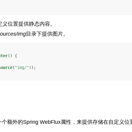
定义位置提供静态内容。
sources/img
目录下提供图片。
uter
()
 {

source
(
"img/"
));

一个额外的Spring WebFlux属性，来提供存储在自定