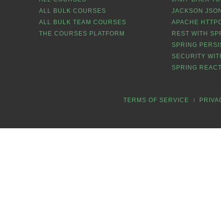
ALL BULK COURSES
JACKSON JSON
ALL BULK TEAM COURSES
APACHE HTTPC
THE COURSES PLATFORM
REST WITH SP
SPRING PERSI
SECURITY WIT
SPRING REACT
TERMS OF SERVICE
PRIVA