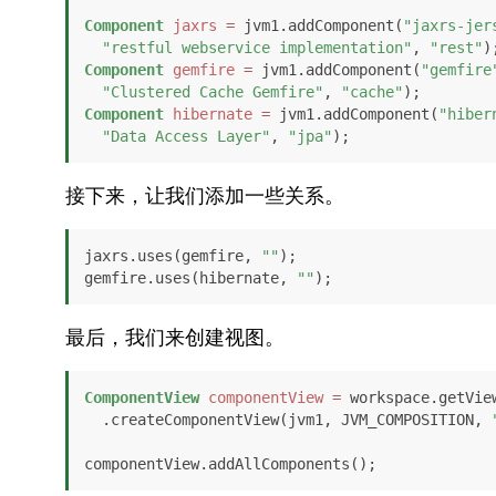
Component
jaxrs
=
 jvm1.addComponent(
"jaxrs-jer
"restful webservice implementation"
, 
"rest"
Component
gemfire
=
 jvm1.addComponent(
"gemfire
"Clustered Cache Gemfire"
, 
"cache"
Component
hibernate
=
 jvm1.addComponent(
"hiber
"Data Access Layer"
, 
"jpa"
);
接下来，让我们添加一些关系。
jaxrs.uses(gemfire, 
""
);

gemfire.uses(hibernate, 
""
);
最后，我们来创建视图。
ComponentView
componentView
=
 workspace.getView
  .createComponentView(jvm1, JVM_COMPOSITION, 
componentView.addAllComponents();