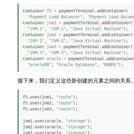
Container
f5
=
 paymentTerminal.addContainer(

"Payment Load Balancer"
, 
"Payment Load Balan
Container
jvm1
=
 paymentTerminal.addContainer(

"JVM-1"
, 
"JVM-1"
, 
"Java Virtual Machine"
Container
jvm2
=
 paymentTerminal.addContainer(

"JVM-2"
, 
"JVM-2"
, 
"Java Virtual Machine"
Container
jvm3
=
 paymentTerminal.addContainer(

"JVM-3"
, 
"JVM-3"
, 
"Java Virtual Machine"
Container
oracle
=
 paymentTerminal.addContainer
"oracleDB"
, 
"Oracle Database"
, 
"RDBMS"
);
接下来，我们定义这些新创建的元素之间的关系
f5.uses(jvm1, 
"route"
);

f5.uses(jvm2, 
"route"
);

f5.uses(jvm3, 
"route"
);

jvm1.uses(oracle, 
"storage"
);

jvm2.uses(oracle, 
"storage"
);

jvm3.uses(oracle, 
"storage"
);