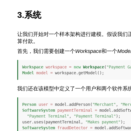
3.系统
让我们开始对一个样本架构进行建模。假设我们
算付款。
首先，我们需要创建一个
Workspace
和一个
Mode
Workspace
workspace
=
new
Workspace
(
"Payment G
Model
model
=
 workspace.getModel();
我们还在该模型中定义了一个用户和两个软件系
Person
user
=
 model.addPerson(
"Merchant"
, 
"Mer
SoftwareSystem
paymentTerminal
=
 model.addSoftw
"Payment Terminal"
, 
"Payment Terminal"
);

user.uses(paymentTerminal, 
"Makes payment"
SoftwareSystem
fraudDetector
=
 model.addSoftwar