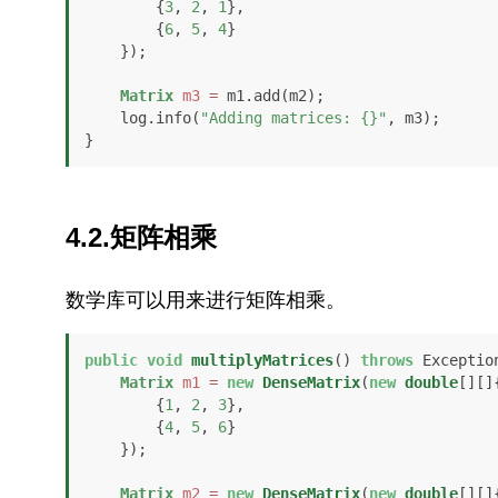
        {
3
, 
2
, 
1
},

        {
6
, 
5
, 
4
}

    });

Matrix
m3
=
 m1.add(m2);

    log.info(
"Adding matrices: {}"
, m3);

}
4.2.矩阵相乘
数学库可以用来进行矩阵相乘。
public
void
multiplyMatrices
()
throws
 Exception
Matrix
m1
=
new
DenseMatrix
(
new
double
[][]{
        {
1
, 
2
, 
3
},

        {
4
, 
5
, 
6
}

    });

Matrix
m2
=
new
DenseMatrix
(
new
double
[][]{