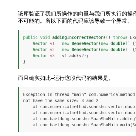
该库验证了我们所操作的向量与我们所执行的操作
不可能的。所以下面的代码应该导致一个异常。
public
void
addingIncorrectVectors
()
throws
 Ex
Vector
v1
=
new
DenseVector
(
new
double
[] {
Vector
v2
=
new
DenseVector
(
new
double
[] {
Vector
v3
=
 v1.add(v2);

}
而且确实如此–运行这段代码的结果是。
Exception in thread "main" com.numericalmethod
not have the same size: 3 and 2

    at com.numericalmethod.suanshu.vector.doubles.IsVector.throwIfNotEqualSize(IsVector.java:101)

    at com.numericalmethod.suanshu.vector.doubles.dense.DenseVector.add(DenseVector.java:174)

    at com.baeldung.suanshu.SuanShuMath.addingIncorrectVectors(SuanShuMath.java:21)

    at com.baeldung.suanshu.SuanShuMath.main(