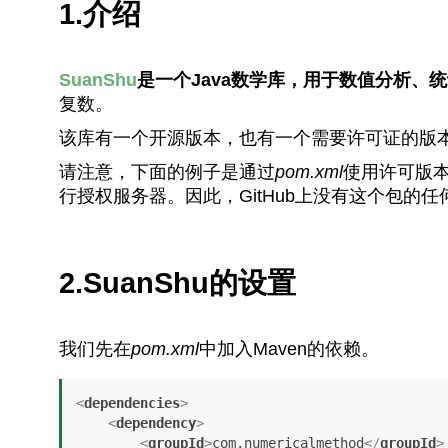
1.介绍
SuanShu
是一个Java数学库，用于数值分析、
复数。
该库有一个开源版本，也有一个需要许可证的版
请注意，下面的例子是通过
pom.xml
使用许可版本
行授权服务器。因此，GitHub上没有这个包的任
2.SuanShu的设置
我们先在
pom.xml
中加入Maven的依赖。
<
dependencies
>
<
dependency
>
<
groupId
>
com.numericalmethod
</
groupId
>