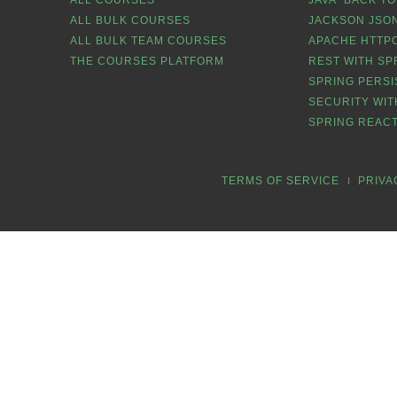
ALL COURSES
JAVA “BACK TO
ALL BULK COURSES
JACKSON JSON
ALL BULK TEAM COURSES
APACHE HTTPC
THE COURSES PLATFORM
REST WITH SP
SPRING PERSI
SECURITY WIT
SPRING REACT
TERMS OF SERVICE
PRIVA