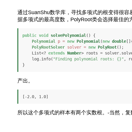
通过SuanShu数学库，寻找多项式的根变得
据多项式的最高度数，PolyRoot类会选择最佳的
public
void
solvePolynomial
()
 {

Polynomial
p
=
new
Polynomial
(
new
double
[]
PolyRootSolver
solver
=
new
PolyRoot
();

    List<? 
extends
Number
> roots = solver.solve
    log.info(
"Finding polynomial roots: {}"
, r
}
产出。
[-2.0, 1.0]
所以这个多项式的样本有两个实数根。-当然，复