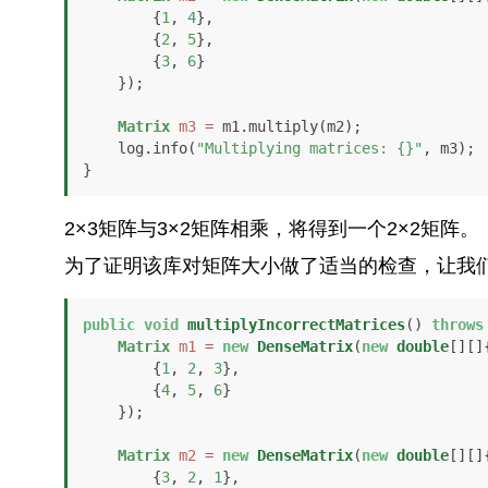
        {
1
, 
4
},

        {
2
, 
5
},

        {
3
, 
6
}

    });

Matrix
m3
=
 m1.multiply(m2);

    log.info(
"Multiplying matrices: {}"
, m3);

}
2×3矩阵与3×2矩阵相乘，将得到一个2×2矩阵。
为了证明该库对矩阵大小做了适当的检查，让我
public
void
multiplyIncorrectMatrices
()
throws
Matrix
m1
=
new
DenseMatrix
(
new
double
[][]{
        {
1
, 
2
, 
3
},

        {
4
, 
5
, 
6
}

    });

Matrix
m2
=
new
DenseMatrix
(
new
double
[][]{
        {
3
, 
2
, 
1
},
