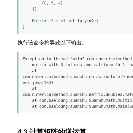
        {
6
, 
5
, 
4
}

    });

Matrix
m3
=
 m1.multiply(m2);

}
执行该命令将导致以下输出。
Exception in thread "main" com.numericalmethod.
    matrix with 3 columns and matrix with 2 rows cannot multiply due to mis-matched dimension

    at 
com.numericalmethod.suanshu.datastructure.Dime
eck.java:164)

    at 
com.numericalmethod.suanshu.matrix.doubles.mat
    at com.baeldung.suanshu.SuanShuMath.multiplyIncorrectMatrices(SuanShuMath.java:98)

    at com.baeldung.suanshu.SuanShuMath.main(
4.3.计算矩阵的逆运算