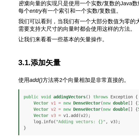
密集
向量的实现只是使用一个实数/复数的Java
每个
entry
有一个索引和一个实数/复数值。
我们可以看到，当我们有一个大部分数值为零的
需要支持大尺寸的向量时都会使用这样的方法。
让我们来看看一些基本的矢量操作。
3.1.添加矢量
使用
add()
方法将2个向量相加是非常直接的。
public
void
addingVectors
()
throws
 Exception {

Vector
v1
=
new
DenseVector
(
new
double
[] {
Vector
v2
=
new
DenseVector
(
new
double
[] {
Vector
v3
=
 v1.add(v2);

    log.info(
"Adding vectors: {}"
, v3);

}