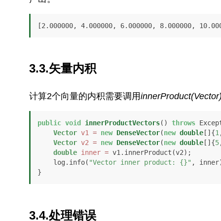
[2.000000, 4.000000, 6.000000, 8.000000, 10.00
3.3.矢量内积
计算2个向量的内积需要调用
innerProduct(Vector
public
void
innerProductVectors
()
throws
 Except
Vector
v1
=
new
DenseVector
(
new
double
[]{
1
Vector
v2
=
new
DenseVector
(
new
double
[]{
5
double
inner
=
 v1.innerProduct(v2);

    log.info(
"Vector inner product: {}"
, inner)
}
3.4.处理错误