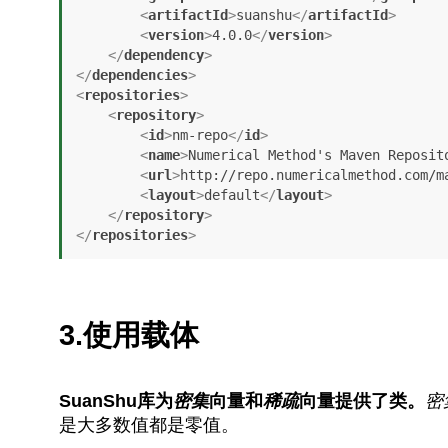
<
artifactId
>
suanshu
</
artifactId
>
<
version
>
4.0.0
</
version
>
</
dependency
>
</
dependencies
>
<
repositories
>
<
repository
>
<
id
>
nm-repo
</
id
>
<
name
>
Numerical Method's Maven Reposit
<
url
>
http://repo.numericalmethod.com/m
<
layout
>
default
</
layout
>
</
repository
>
</
repositories
>
3.使用载体
SuanShu库为
密集
向量和
稀疏
向量提供了类。
密
是大多数值都是零值。