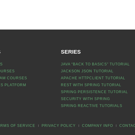
S
SERIES
S
JAVA “BACK TO BASICS” TUTORIAL
OURSES
JACKSON JSON TUTORIAL
EAM COURSES
APACHE HTTPCLIENT TUTORIAL
S PLATFORM
REST WITH SPRING TUTORIAL
SPRING PERSISTENCE TUTORIAL
SECURITY WITH SPRING
SPRING REACTIVE TUTORIALS
ERMS OF SERVICE
PRIVACY POLICY
COMPANY INFO
CONTA