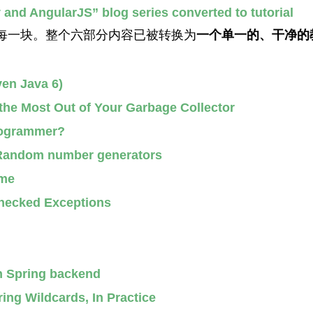
and AngularJS” blog series converted to tutorial
每一块。整个六部分内容已被转换为
一个单一的、干净的
ven Java 6)
the Most Out of Your Garbage Collector
rogrammer?
h Random number generators
ame
Checked Exceptions
h Spring backend
ing Wildcards, In Practice