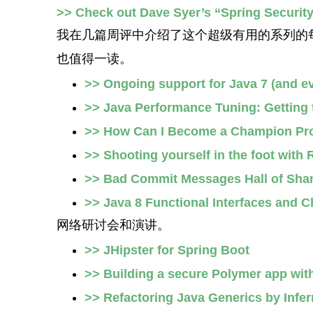
>> Check out Dave Syer’s “Spring Security 
我在几篇周评中介绍了这个超级有用的系列的
也值得一读。
>> Ongoing support for Java 7 (and e
>> Java Performance Tuning: Getting 
>> How Can I Become a Champion P
>> Shooting yourself in the foot wit
>> Bad Commit Messages Hall of Sh
>> Java 8 Functional Interfaces and 
网络研讨会和演讲。
>> JHipster for Spring Boot
>> Building a secure Polymer app wit
>> Refactoring Java Generics by Inferr