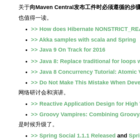
关于
向Maven Central发布工件时必须遵循的
也值得一读。
>> How does Hibernate NONSTRICT_RE
>> Akka samples with scala and Spring
>> Java 9 On Track for 2016
>> Java 8: Replace traditional for loops 
>> Java 8 Concurrency Tutorial: Atomic
>> Do Not Make This Mistake When Deve
网络研讨会和演讲。
>> Reactive Application Design for High
>> Groovy Vampires: Combining Groovy
是时候升级了。
>> Spring Social 1.1.1 Released
and
Spri