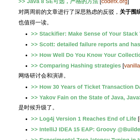
>> Java 8 SE可选，严格的方法
[
codefx.org
]
对两周前的文章进行了深思熟虑的反驳，
关于围
也值得一读。
>> Stackifier: Make Sense of Your Stack
>> Scott: detailed failure reports and has
>> How Well Do You Know Your Collecti
>> Comparing Hashing strategies
[
vanill
网络研讨会和演讲。
>> How 30 Years of Ticket Transaction 
>> Yakov Fain on the State of Java, Jav
是时候升级了。
>> Log4j Version 1 Reaches End of Life
[
>> IntelliJ IDEA 15 EAP: Groovy @Build
>> Experimental Zero-latency Typing in I