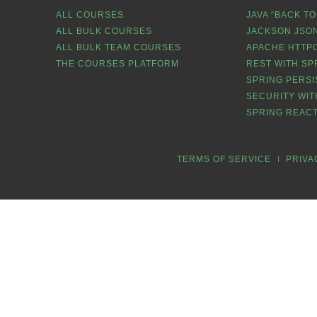
ALL COURSES
JAVA “BACK TO
ALL BULK COURSES
JACKSON JSON
ALL BULK TEAM COURSES
APACHE HTTPC
THE COURSES PLATFORM
REST WITH SP
SPRING PERSI
SECURITY WIT
SPRING REACT
TERMS OF SERVICE
PRIVA