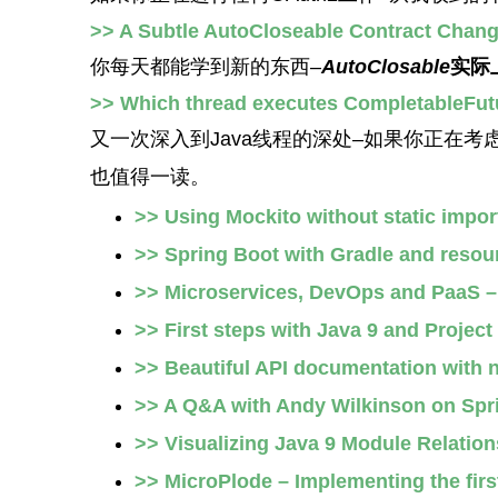
>> A Subtle AutoCloseable Contract Chang
你每天都能学到新的东西–
AutoClosable
实际
>> Which thread executes CompletableFutu
又一次深入到Java线程的深处–如果你正在考
也值得一读。
>> Using Mockito without static impor
>> Spring Boot with Gradle and resourc
>> Microservices, DevOps and PaaS –
>> First steps with Java 9 and Project
>> Beautiful API documentation with 
>> A Q&A with Andy Wilkinson on Sp
>> Visualizing Java 9 Module Relatio
>> MicroPlode – Implementing the firs