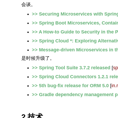
会谈。
>> Securing Microservices with Sprin
>> Spring Boot Microservices, Contai
>> A How-to Guide to Security in the
>> Spring Cloud *: Exploring Alternat
>> Message-driven Microservices in t
是时候升级了。
>> Spring Tool Suite 3.7.2 released
[
sp
>> Spring Cloud Connectors 1.2.1 rel
>> 5th bug-fix release for ORM 5.0
[
in.
>> Gradle dependency management plu
2.技术