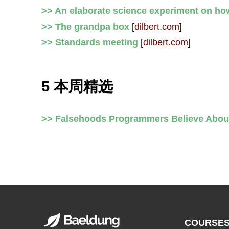
>> An elaborate science experiment on how 
>> The grandpa box
[
dilbert.com
]
>> Standards meeting
[
dilbert.com
]
5 本周精选
>> Falsehoods Programmers Believe Abo
COURSE