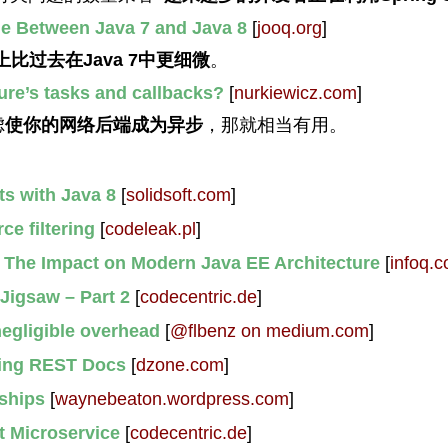
e Between Java 7 and Java 8
[
jooq.org
]
上比过去在Java 7中更细微
。
re’s tasks and callbacks?
[
nurkiewicz.com
]
虑
使你的网络后端成为异步
，那就相当有用。
ts with Java 8
[
solidsoft.com
]
e filtering
[
codeleak.pl
]
 The Impact on Modern Java EE Architecture
[
infoq.
 Jigsaw – Part 2
[
codecentric.de
]
negligible overhead
[
@flbenz on medium.com
]
ring REST Docs
[
dzone.com
]
nships
[
waynebeaton.wordpress.com
]
t Microservice
[
codecentric.de
]