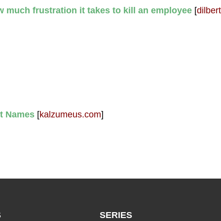
much frustration it takes to kill an employee
[
dilber
ut Names
[
kalzumeus.com
]
S
SERIES