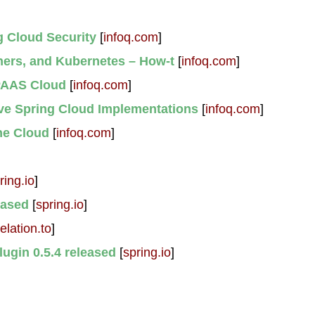
g Cloud Security
[
infoq.com
]
ners, and Kubernetes – How-t
[
infoq.com
]
 PAAS Cloud
[
infoq.com
]
ive Spring Cloud Implementations
[
infoq.com
]
he Cloud
[
infoq.com
]
ring.io
]
eased
[
spring.io
]
relation.to
]
gin 0.5.4 released
[
spring.io
]