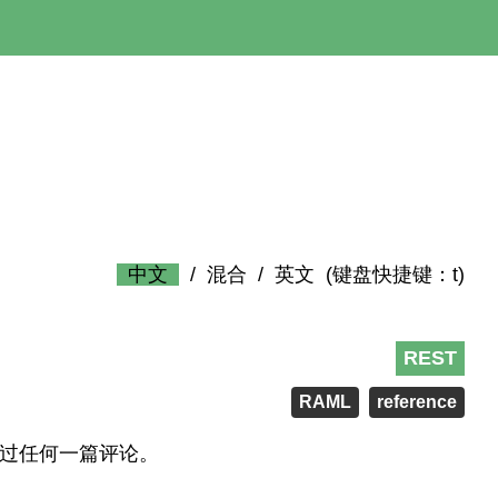
中文
/
混合
/
英文
(键盘快捷键：t)
REST
RAML
reference
错过任何一篇评论。