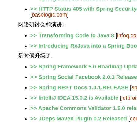
>> HTTP Status 405 with Spring Security
[
baselogic.com
]
网络研讨会和演讲。
>> Transforming Code to Java 8
[
infoq.c
>> Introducing RxJava into a Spring Bo
是时候升级了。
>> Spring Framework 5.0 Roadmap Upda
>> Spring Social Facebook 2.0.3 Releas
>> Spring REST Docs 1.0.1.RELEASE
[
sp
>> IntelliJ IDEA 15.0.2 is Available
[
jetbra
>> Apache Commons Validator 1.5.0 rele
>> JDeps Maven Plugin 0.2 Released
[
co