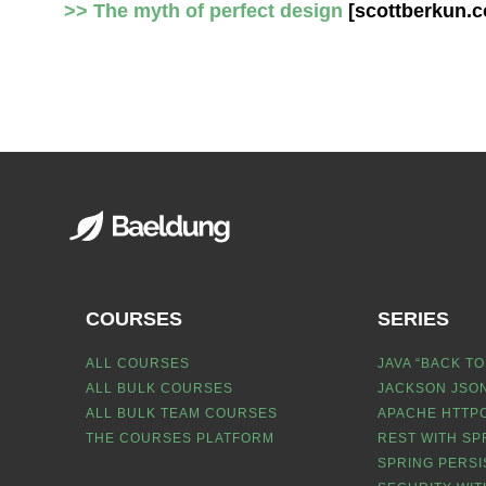
>> The myth of perfect design
[scottberkun.
COURSES
SERIES
ALL COURSES
JAVA “BACK TO
ALL BULK COURSES
JACKSON JSON
ALL BULK TEAM COURSES
APACHE HTTPC
THE COURSES PLATFORM
REST WITH SP
SPRING PERSI