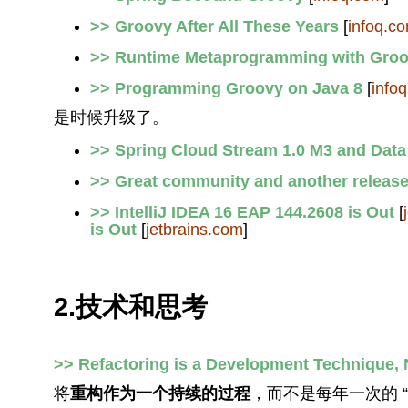
>> Groovy After All These Years
[
infoq.c
>> Runtime Metaprogramming with Gro
>> Programming Groovy on Java 8
[
info
是时候升级了。
>> Spring Cloud Stream 1.0 M3 and Data
>> Great community and another release 
>> IntelliJ IDEA 16 EAP 144.2608 is Out
[
is Out
[
jetbrains.com
]
2.技术和思考
>> Refactoring is a Development Technique, N
将
重构作为一个持续的过程
，而不是每年一次的 