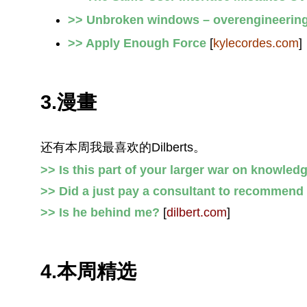
>> Unbroken windows – overengineering 
>> Apply Enough Force
[
kylecordes.com
]
3.漫畫
还有本周我最喜欢的Dilberts。
>> Is this part of your larger war on knowled
>> Did a just pay a consultant to recommen
>> Is he behind me?
[
dilbert.com
]
4.本周精选