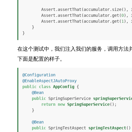
        Assert.assertThat(accumulator.size(), 
        Assert.assertThat(accumulator.get(
0
), 
        Assert.assertThat(accumulator.get(
1
), 
    }

}
在这个测试中，我们注入我们的服务，调用方法
下面是配置的样子。
@Configuration
@EnableAspectJAutoProxy
public
class
AppConfig
 {

@Bean
public
 SpringSuperService 
springSuperServi
return
new
SpringSuperService
();

    }

@Bean
public
 SpringTestAspect 
springTestAspect
()