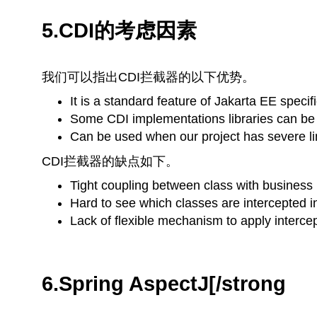
5.CDI的考虑因素
我们可以指出CDI拦截器的以下优势。
It is a standard feature of Jakarta EE specif
Some CDI implementations libraries can be
Can be used when our project has severe limi
CDI拦截器的缺点如下。
Tight coupling between class with business 
Hard to see which classes are intercepted in
Lack of flexible mechanism to apply interce
6.Spring AspectJ[/strong