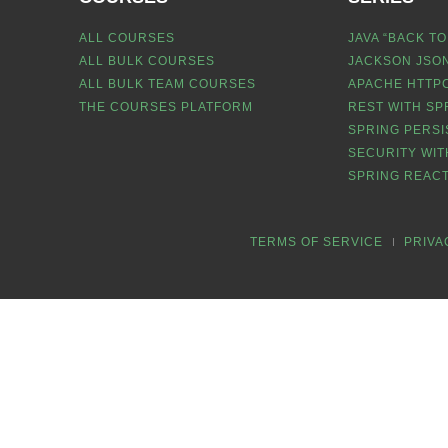
ALL COURSES
JAVA “BACK TO
ALL BULK COURSES
JACKSON JSON
ALL BULK TEAM COURSES
APACHE HTTPC
THE COURSES PLATFORM
REST WITH SP
SPRING PERSI
SECURITY WIT
SPRING REACT
TERMS OF SERVICE
PRIVA