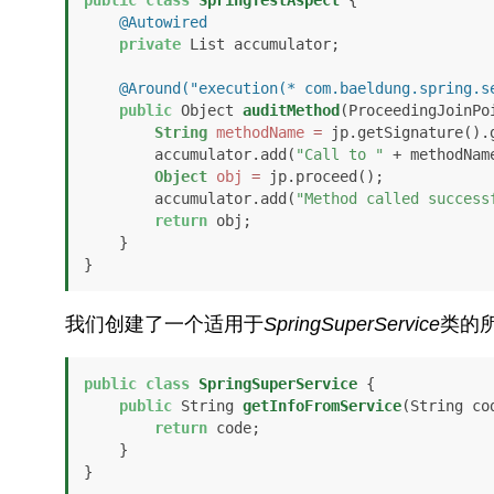
public
class
SpringTestAspect
 {

@Autowired
private
 List accumulator;

@Around("execution(* com.baeldung.spring.s
public
 Object 
auditMethod
(ProceedingJoinPo
String
methodName
=
 jp.getSignature().g
        accumulator.add(
"Call to "
 + methodName
Object
obj
=
 jp.proceed();

        accumulator.add(
"Method called success
return
 obj;

    }

}
我们创建了一个适用于
SpringSuperService
类的
public
class
SpringSuperService
 {

public
 String 
getInfoFromService
(String co
return
 code;

    }

}