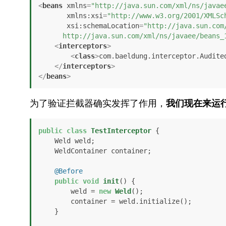
<
beans
xmlns
=
"http://java.sun.com/xml/ns/javae
xmlns:xsi
=
"http://www.w3.org/2001/XMLSc
xsi:schemaLocation
=
"http://java.sun.com/
      http://java.sun.com/xml/ns/javaee/beans
<
interceptors
>
<
class
>
com.baeldung.interceptor.Audite
</
interceptors
>
</
beans
>
为了验证拦截器确实发挥了作用，
我们现在来运
public
class
TestInterceptor
 {

    Weld weld;

    WeldContainer container;

@Before
public
void
init
()
 {

        weld = 
new
Weld
();

        container = weld.initialize();

    }
