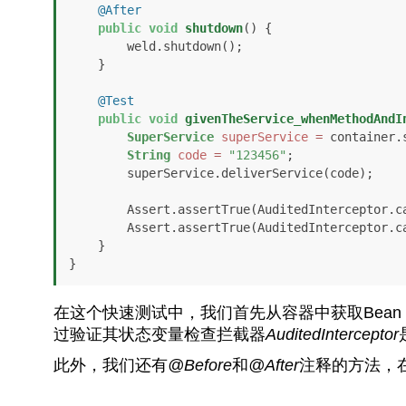
@After
public
void
shutdown
()
 {

        weld.shutdown();

    }

@Test
public
void
givenTheService_whenMethodAndI
SuperService
superService
=
 container.
String
code
=
"123456"
;

        superService.deliverService(code);

        Assert.assertTrue(AuditedInterceptor.calledBefore);

        Assert.assertTrue(AuditedInterceptor.calledAfter);

    }

}
在这个快速测试中，我们首先从容器中获取Bean
过验证其状态变量检查拦截器
AuditedInterceptor
此外，我们还有
@Before
和
@After
注释的方法，