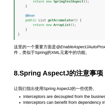
return
new
SpringTestAspect
();

    }

@Bean
public
 List 
getAccumulator
()
 {

return
new
ArrayList
();

    }

}
这里的一个重要方面是
@EnableAspectJAutoPro
件，类似于Spring的XML元素中的功能。
8.Spring AspectJ的注意事项
让我们指出使用Spring AspectJ的一些优势。
Interceptors are decoupled from the busines
Interceptors can benefit from dependency in