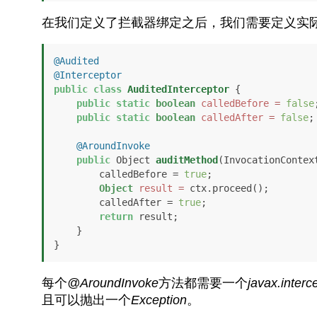
在我们定义了拦截器绑定之后，我们需要定义实
@Audited
@Interceptor
public
class
AuditedInterceptor
 {

public
static
boolean
calledBefore
=
false
;
public
static
boolean
calledAfter
=
false
;

@AroundInvoke
public
 Object 
auditMethod
(InvocationContex
        calledBefore = 
true
;

Object
result
=
 ctx.proceed();

        calledAfter = 
true
;

return
 result;

    }

}
每个
@AroundInvoke
方法都需要一个
javax.interc
且可以抛出一个
Exception
。