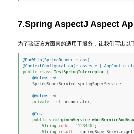
7.Spring AspectJ Aspect Ap
为了验证该方面真的适用于服务，让我们写出以
@RunWith(SpringRunner.class)
@ContextConfiguration(classes = { AppConfig.cl
public
class
TestSpringInterceptor
 {

@Autowired
    SpringSuperService springSuperService;

@Autowired
private
 List accumulator;

@Test
public
void
givenService_whenServiceAndAsp
String
code
=
"123456"
;

String
result
=
 springSuperService.getI