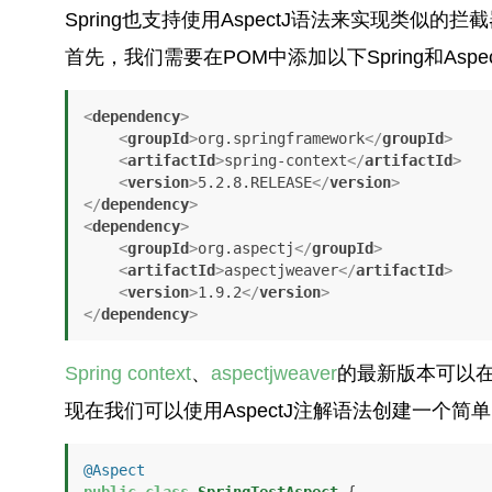
Spring也支持使用AspectJ语法来实现类似的拦
首先，我们需要在POM中添加以下Spring和Aspe
<
dependency
>
<
groupId
>
org.springframework
</
groupId
>
<
artifactId
>
spring-context
</
artifactId
>
<
version
>
5.2.8.RELEASE
</
version
>
</
dependency
>
<
dependency
>
<
groupId
>
org.aspectj
</
groupId
>
<
artifactId
>
aspectjweaver
</
artifactId
>
<
version
>
1.9.2
</
version
>
</
dependency
>
Spring context
、
aspectjweaver
的最新版本可以在
现在我们可以使用AspectJ注解语法创建一个简
@Aspect