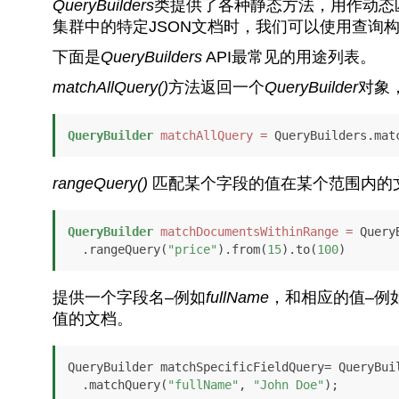
QueryBuilders
类提供了各种静态方法，用作动态
集群中的特定JSON文档时，我们可以使用查询
下面是
QueryBuilders
API最常见的用途列表。
matchAllQuery()
方法返回一个
QueryBuilder
对象
QueryBuilder
matchAllQuery
=
 QueryBuilders.mat
rangeQuery()
匹配某个字段的值在某个范围内的
QueryBuilder
matchDocumentsWithinRange
=
 Query
  .rangeQuery(
"price"
).from(
15
).to(
100
)
提供一个字段名–例如
fullName
，和相应的值–例
值的文档。
QueryBuilder matchSpecificFieldQuery= QueryBuil
  .matchQuery(
"fullName"
, 
"John Doe"
);