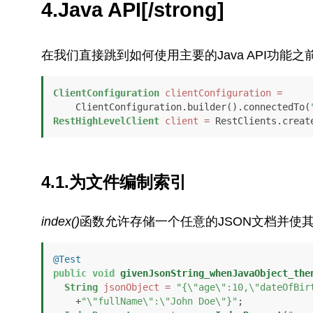
4.Java API[/strong]
在我们直接跳到如何使用主要的Java API功能
ClientConfiguration
clientConfiguration
=
    ClientConfiguration.builder().connectedTo(
RestHighLevelClient
client
=
 RestClients.creat
4.1.为文件编制索引
index()
函数允许存储一个任意的JSON文档并使
@Test
public
void
givenJsonString_whenJavaObject_the
String
jsonObject
=
"{\"age\":10,\"dateOfBir
    +
"\"fullName\":\"John Doe\"}"
;
