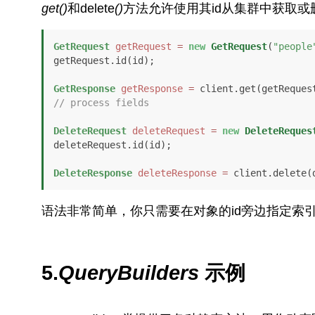
get()
和delete
()
方法允许使用其id从集群中获取或
GetRequest
getRequest
=
new
GetRequest
(
"people
getRequest.id(id);

GetResponse
getResponse
=
// process fields
DeleteRequest
deleteRequest
=
new
DeleteReques
deleteRequest.id(id);

DeleteResponse
deleteResponse
=
 client.delete(
语法非常简单，你只需要在对象的id旁边指定索
5.
QueryBuilders
示例