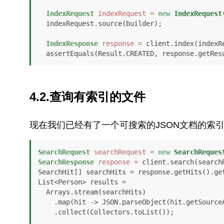
IndexRequest
indexRequest
=
new
IndexRequest
  indexRequest.source(builder);

IndexResponse
response
=
 client.index(indexR
  assertEquals(Result.CREATED, response.getRes
4.2.查询有索引的文件
现在我们已经有了一个可搜索的JSON文档的索
SearchRequest
searchRequest
=
new
SearchReques
SearchResponse
response
=
 client.search(search
SearchHit[] searchHits = response.getHits().get
List<Person> results = 

  Arrays.stream(searchHits)

    .map(hit -> JSON.parseObject(hit.getSourceAsString(), Person.class))

    .collect(Collectors.toList());