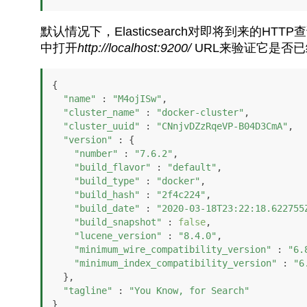
默认情况下，Elasticsearch对即将到来的H
中打开
http://localhost:9200/
URL来验证它是否
{

"name"
 : 
"M4ojISw"
,

"cluster_name"
 : 
"docker-cluster"
,

"cluster_uuid"
 : 
"CNnjvDZzRqeVP-B04D3CmA"
,

"version"
 : {

"number"
 : 
"7.6.2"
,

"build_flavor"
 : 
"default"
,

"build_type"
 : 
"docker"
,

"build_hash"
 : 
"2f4c224"
,

"build_date"
 : 
"2020-03-18T23:22:18.622755
"build_snapshot"
 : 
false
,

"lucene_version"
 : 
"8.4.0"
,

"minimum_wire_compatibility_version"
 : 
"6.
"minimum_index_compatibility_version"
 : 
"6
  },

"tagline"
 : 
"You Know, for Search"
}