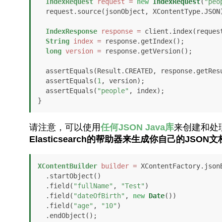
IndexRequest
request
=
new
IndexRequest
(
"peo
  request.source(jsonObject, XContentType.JSON);

IndexResponse
response
=
 client.index(reques
String
index
=
 response.getIndex();

long
version
=
 response.getVersion();

  assertEquals(Result.CREATED, response.getResult());

  assertEquals(
1
, version);

  assertEquals(
"people"
, index);

}
请注意，可以使用
任何JSON Java库
来创建和处
Elasticsearch的帮助器来生成你自己的JSON文
XContentBuilder
builder
=
 XContentFactory.jsonB
  .startObject()

  .field(
"fullName"
, 
"Test"
)

  .field(
"dateOfBirth"
, 
new
Date
())

  .field(
"age"
, 
"10"
)

  .endObject();
