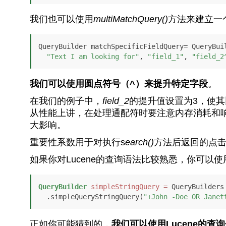
我们也可以使用
multiMatchQuery()
方法来建立一
QueryBuilder matchSpecificFieldQuery= QueryBuil
"Text I am looking for"
, 
"field_1"
, 
"field_2
我们可以使用圆点符号（^）来提升特定字段
。
在我们的例子中，
field_2
的提升值设置为3，使
从性能上讲，在处理通配符时要注意内存消耗和响
大影响。
重要性系数用于对执行s
earch()
方法后返回的点
如果你对Lucene的查询语法比较熟悉，你可以使
QueryBuilder
simpleStringQuery
=
 QueryBuilders

  .simpleQueryStringQuery(
"+John -Doe OR Janet
正如你可能猜到的，
我们可以使用Lucene的