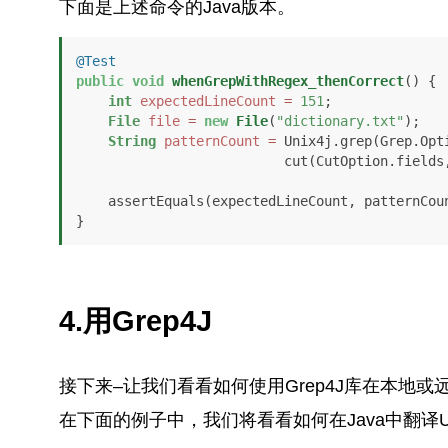
下面是上述命令的Java版本。
@Test
public
void
whenGrepWithRegex_thenCorrect
()
 {

int
expectedLineCount
=
151
;

File
file
=
new
File
(
"dictionary.txt"
);

String
patternCount
=
 Unix4j.grep(Grep.Opt
                          cut(CutOption.fiel
    assertEquals(expectedLineCount, patternCount); 

}
4.用Grep4J
接下来–让我们看看如何使用Grep4J库在本地
在下面的例子中，我们将看看如何在Java中翻译Un