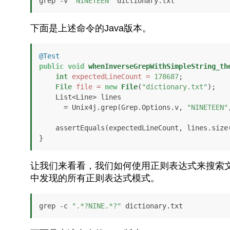
grep -v 
"NINETEEN"
下面是上述命令的Java版本。
@Test
public
void
whenInverseGrepWithSimpleString_th
int
expectedLineCount
=
178687
;

File
file
=
new
File
(
"dictionary.txt"
);

    List<Line> lines 

      = Unix4j.grep(Grep.Options.v, 
"NINETEEN"
    assertEquals(expectedLineCount, lines.size()); 

让我们来看看，我们如何使用正则表达式来搜索文
中发现的所有正则表达式模式。
grep -c 
".*?NINE.*?"