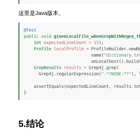
这里是Java版本。
@Test
public
void
givenLocalFile_whenGrepWithRegex_t
int
expectedLineCount
=
151
;

Profile
localProfile
=
 ProfileBuilder.newBu
                           name(
"dictionary.tx
                           onLocalhost().build();

GrepResults
results
=
 Grep4j.grep(

      Grep4j.regularExpression(
".*?NINE.*?"
), 
    assertEquals(expectedLineCount, results.totalLines()); 

}
5.结论