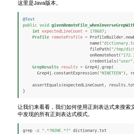
这里是Java版本。
@Test
public
void
givenRemoteFile_whenInverseGrepWit
int
expectedLineCount
=
178687
;

Profile
remoteProfile
=
 ProfileBuilder.newB
                            name(
"dictionary.t
                            filePath(
"/tmp/dic
                            onRemotehost(
"172.
                            credentials(
"user"
GrepResults
results
=
 Grep4j.grep(

      Grep4j.constantExpression(
"NINETEEN"
), r
    assertEquals(expectedLineCount, results.totalLines()); 

让我们来看看，我们如何使用正则表达式来搜索文
中发现的所有正则表达式模式。
grep -c 
".*?NINE.*?"