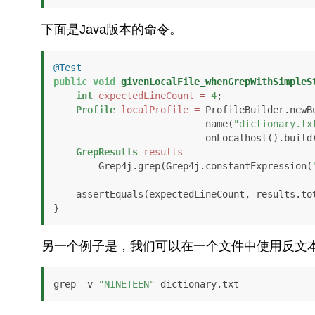
下面是Java版本的命令。
@Test
public
void
givenLocalFile_whenGrepWithSimpleS
int
expectedLineCount
=
4
;

Profile
localProfile
=
 ProfileBuilder.newBu
                           name(
"dictionary.tx
                           onLocalhost().build();

GrepResults
results
=
 Grep4j.grep(Grep4j.constantExpression(
    assertEquals(expectedLineCount, results.totalLines());

另一个例子是，我们可以在一个文件中使用反文本
grep -v 
"NINETEEN"