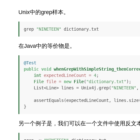
Unix中的grep样本。
grep 
"NINETEEN"
在Java中的等价物是。
@Test
public
void
whenGrepWithSimpleString_thenCorre
int
expectedLineCount
=
4
;

File
file
=
new
File
(
"dictionary.txt"
);

    List<Line> lines = Unix4j.grep(
"NINETEEN"
,
    assertEquals(expectedLineCount, lines.size());

另一个例子是，我们可以在一个文件中使用反文本