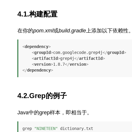
4.1.构建配置
在你的
pom.xml
或
build.gradle
上添加以下依赖性
<
dependency
>
<
groupId
>
com.googlecode.grep4j
</
groupId
>
<
artifactId
>
grep4j
</
artifactId
>
<
version
>
1.8.7
</
version
>
</
dependency
>
4.2.Grep的例子
Java中的grep样本，即相当于。
grep 
"NINETEEN"