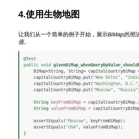
4.使用生物地图
让我们从一个简单的例子开始，展示
BiMap的用
值。
@Test
public
void
givenBiMap_whenQueryByValue_should
    BiMap<String, String> capitalCountryBiMap = HashBiMap.create();

    capitalCountryBiMap.put(
"New Delhi"
, 
"Indi
    capitalCountryBiMap.put(
"Washington, D.C."
    capitalCountryBiMap.put(
"Moscow"
, 
"Russia"
String
keyFromBiMap
=
 capitalCountryBiMap.
String
valueFromBiMap
=
 capitalCountryBiMa
    assertEquals(
"Moscow"
, keyFromBiMap);

    assertEquals(
"USA"
, valueFromBiMap);

}