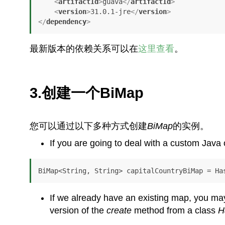
<
artifactId
>
guava
</
artifactId
>
<
version
>
31.0.1-jre
</
version
>
</
dependency
>
最新版本的依赖关系可以在
这里查看
。
3.创建一个BiMap
您可以通过以下多种方式创建
BiMap
的实例。
If you are going to deal with a custom Java 
BiMap<String, String> capitalCountryBiMap = Ha
If we already have an existing map, you ma
version of the
create
method from a class
H