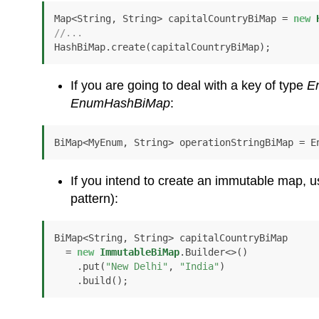
Map<String, String> capitalCountryBiMap = 
new
//...
If you are going to deal with a key of type
E
EnumHashBiMap
:
If you intend to create an immutable map, 
pattern):
BiMap<String, String> capitalCountryBiMap

  = 
new
ImmutableBiMap
.Builder<>()

    .put(
"New Delhi"
, 
"India"
)
