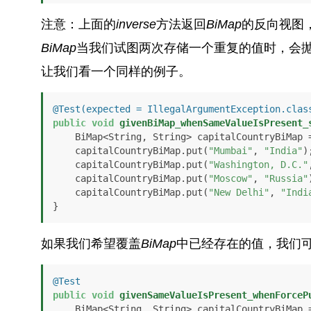
注意：上面的
inverse
方法返回
BiMap
的反向视图，
BiMap
当我们试图两次存储一个重复的值时，会
让我们看一个同样的例子。
@Test(expected = IllegalArgumentException.clas
public
void
givenBiMap_whenSameValueIsPresent_
    BiMap<String, String> capitalCountryBiMap = HashBiMap.create();

    capitalCountryBiMap.put(
"Mumbai"
, 
"India"
);
    capitalCountryBiMap.put(
"Washington, D.C."
    capitalCountryBiMap.put(
"Moscow"
, 
"Russia"
    capitalCountryBiMap.put(
"New Delhi"
, 
"Indi
如果我们希望覆盖
BiMap
中已经存在的值，我们
@Test
public
void
givenSameValueIsPresent_whenForceP
    BiMap<String, String> capitalCountryBiMap = HashBiMap.create();
