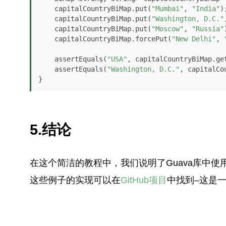
    capitalCountryBiMap.put(
"Mumbai"
, 
"India"
);
    capitalCountryBiMap.put(
"Washington, D.C."
    capitalCountryBiMap.put(
"Moscow"
, 
"Russia"
    capitalCountryBiMap.forcePut(
"New Delhi"
, 
    assertEquals(
"USA"
, capitalCountryBiMap.ge
    assertEquals(
"Washington, D.C."
, capitalCo
}
5.结论
在这个简洁的教程中，我们说明了Guava库中使
这些例子的实现可以在
GitHub项目
中找到–这是一