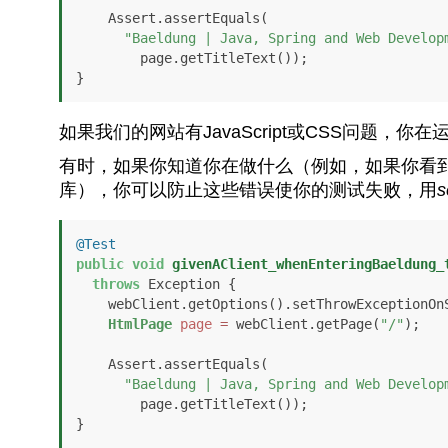
    Assert.assertEquals(

"Baeldung | Java, Spring and Web Develop
        page.getTitleText());

如果我们的网站有JavaScript或CSS问题
有时，如果你知道你在做什么（例如，如果你看到你唯
库），你可以防止这些错误使你的测试失败，用
s
@Test
public
void
givenAClient_whenEnteringBaeldung_
throws
 Exception {

    webClient.getOptions().setThrowExceptionO
HtmlPage
page
=
 webClient.getPage(
"/"
);

    Assert.assertEquals(

"Baeldung | Java, Spring and Web Develop
        page.getTitleText());

}