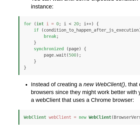
instance:
for
 (
int
i
=
0
; i < 
20
; i++) {

if
 (condition_to_happen_after_js_execution)
break
;

    }

synchronized
 (page) {

        page.wait(
500
);

    }

}
Instead of creating a
new WebClient()
, that
browsers since they might work better with y
a webClient that uses a Chrome browser:
WebClient
webClient
=
new
WebClient
(BrowserVer