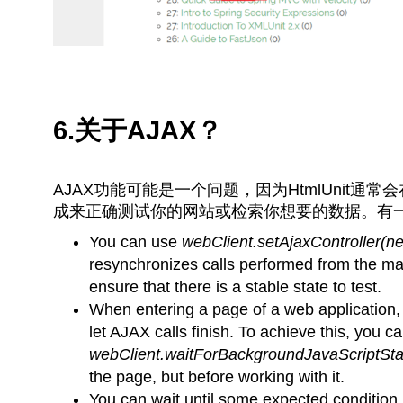
6.关于AJAX？
AJAX功能可能是一个问题，因为HtmlUnit
成来正确测试你的网站或检索你想要的数据。有
You can use
webClient.setAjaxController(n
resynchronizes calls performed from the ma
ensure that there is a stable state to test.
When entering a page of a web application,
let AJAX calls finish. To achieve this, you 
webClient.waitForBackgroundJavaScriptSta
the page, but before working with it.
You can wait until some expected condition r