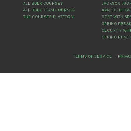
ALL BULK COURSES
JACKSON JSON
ALL BULK TEAM COURSES
APACHE HTTPC
THE COURSES PLATFORM
REST WITH SP
SPRING PERSI
SECURITY WIT
SPRING REACT
TERMS OF SERVICE
PRIVA