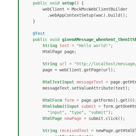
public
void
setup
()
 {

        webClient = MockMvcWebClientBuilder

          .webAppContextSetup(wac).build();

    }

@Test
public
void
givenAMessage_whenSent_thenItS
String
text
=
"Hello world!"
;

        HtmlPage page;

String
url
=
"http://localhost/message
        page = webClient.getPage(url);

HtmlTextInput
messageText
=
 page.getHt
        messageText.setValueAttribute(text);

HtmlForm
form
=
 page.getForms().get(
0
);
HtmlSubmitInput
submit
=
 form.getOneHt
"input"
, 
"type"
, 
"submit"
);

HtmlPage
newPage
=
 submit.click();

String
receivedText
=
 newPage.getHtmlE