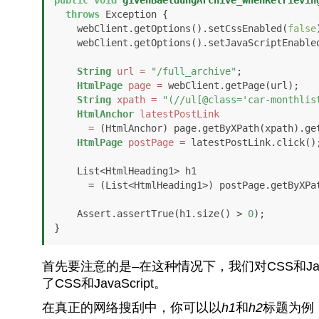
throws
 Exception {

    webClient.getOptions().setCssEnabled(
false
    webClient.getOptions().setJavaScriptEnable
String
url
=
"/full_archive"
;

HtmlPage
page
=
 webClient.getPage(url);

String
xpath
=
"(//ul[@class='car-monthlis
HtmlAnchor
latestPostLink
=
 (HtmlAnchor) page.getByXPath(xpath).ge
HtmlPage
postPage
=
 latestPostLink.click();
    List<HtmlHeading1> h1  

      = (List<HtmlHeading1>) postPage.getByXPa
    Assert.assertTrue(h1.size() > 
0
);

首先要注意的是–在这种情况下，我们对CSS和Jav
了CSS和JavaScript。
在真正的网络搜刮中，你可以以
h1
和
h2
标题为例