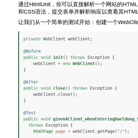
通过HtmlUnit，你可以直接解析一个网站的HTM
和CSS语法，提交表单并解析响应以查看其HTM
让我们从一个简单的测试开始：创建一个
WebClie
private
 WebClient webClient;

@Before
public
void
init
()
throws
 Exception {

    webClient = 
new
WebClient
();

}

@After
public
void
close
()
throws
 Exception {

    webClient.close();

}

@Test
public
void
givenAClient_whenEnteringBaeldung_
throws
 Exception {

HtmlPage
page
=
 webClient.getPage(
"/"
);
