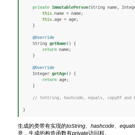
private
ImmutablePerson
(String name, Integ
this
.name = name;

this
.age = age;

    }

@Override
    String 
getName
()
 {

return
 name;

    }

@Override
    Integer 
getAge
()
 {

return
 age;

    }

// toString, hashcode, equals, copyOf and 
}
生成的类带有实现的
toString
、
hashcode
、
equal
意，生成的构造函数有
private
访问权。