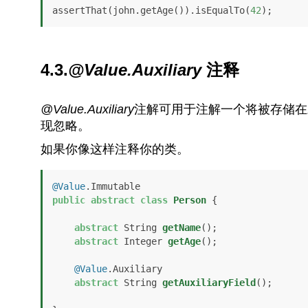
assertThat(john.getAge()).isEqualTo(
42
);
4.3.
@Value.Auxiliary
注释
@Value.Auxiliary
注解可用于注解一个将被存储在
现忽略。
如果你像这样注释你的类。
@Value
public
abstract
class
Person
 {

abstract
 String 
getName
()
;

abstract
 Integer 
getAge
()
;

@Value
.Auxiliary

abstract
 String 
getAuxiliaryField
()
;
