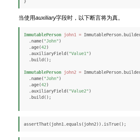
}
当使用
auxiliary
字段时，以下断言将为真。
ImmutablePerson
john1
=
 ImmutablePerson.builder
  .name(
"John"
)

  .age(
42
)

  .auxiliaryField(
"Value1"
)

  .build();

ImmutablePerson
john2
=
 ImmutablePerson.builder
  .name(
"John"
)

  .age(
42
)

  .auxiliaryField(
"Value2"
)

  .build();

assertThat(john1.equals(john2)).isTrue();