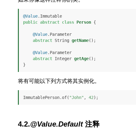
@Value
public
abstract
class
Person
 {

@Value
.Parameter

abstract
 String 
getName
()
;

@Value
.Parameter

abstract
 Integer 
getAge
()
;

}
将有可能以下列方式将其实例化。
ImmutablePerson.of(
"John"
, 
42
);
4.2.
@Value.Default
注释