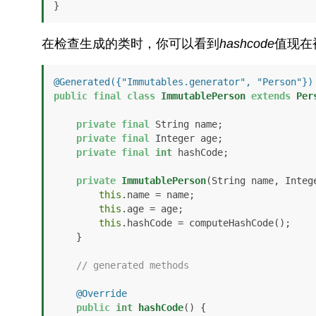
}
在检查生成的类时，你可以看到
hashcode
值现在
@Generated({"Immutables.generator", "Person"})
public
final
class
ImmutablePerson
extends
Per
private
final
 String name;

private
final
 Integer age;

private
final
int
 hashCode;

private
ImmutablePerson
(String name, Integ
this
.name = name;

this
.age = age;

this
.hashCode = computeHashCode();

    }

// generated methods
@Override
public
int
hashCode
()
 {
