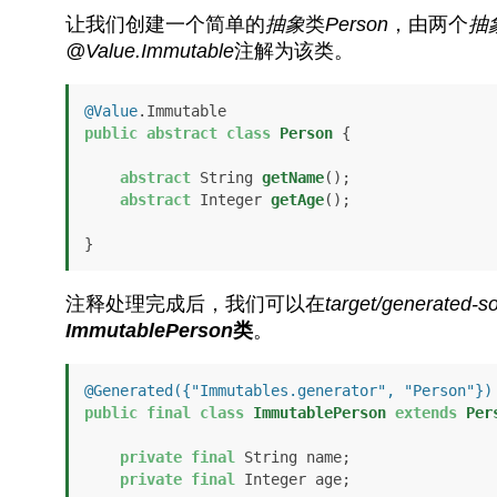
让我们创建一个简单的
抽象
类
Person
，由两个
抽
@Value.Immutable
注解为该类。
@Value
public
abstract
class
Person
 {

abstract
 String 
getName
()
;

abstract
 Integer 
getAge
()
;

}
注释处理完成后，我们可以在
target/generated-s
ImmutablePerson
类
。
@Generated({"Immutables.generator", "Person"})
public
final
class
ImmutablePerson
extends
Per
private
final
 String name;

private
final
 Integer age;
