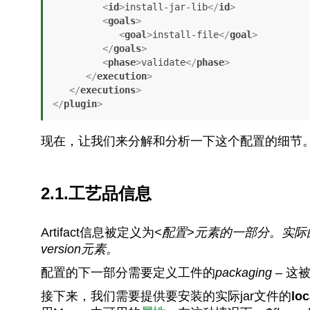
<
id
>
install-jar-lib
</
id
>
<
goals
>
<
goal
>
install-file
</
goal
>
</
goals
>
<
phase
>
validate
</
phase
>
</
execution
>
</
executions
>
</
plugin
>
现在，让我们来分解和分析一下这个配置的细节
2.1.工艺品信息
Artifact信息被定义为
<配置>
元素的一部分。实际
version
元素。
配置的下一部分需要定义工件的
packaging
– 这
接下来，我们需要提供要安装的实际jar文件的
loc