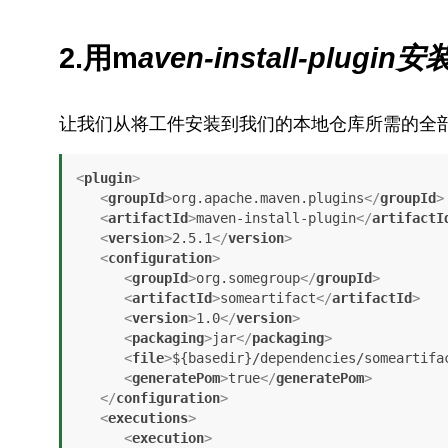
2.用m
aven-install-plugin
让我们从将工件安装到我们的本地仓库所需的全
<
plugin
>
<
groupId
>
org.apache.maven.plugins
</
groupId
>
<
artifactId
>
maven-install-plugin
</
artifactI
<
version
>
2.5.1
</
version
>
<
configuration
>
<
groupId
>
org.somegroup
</
groupId
>
<
artifactId
>
someartifact
</
artifactId
>
<
version
>
1.0
</
version
>
<
packaging
>
jar
</
packaging
>
<
file
>
${basedir}/dependencies/someartifa
<
generatePom
>
true
</
generatePom
>
</
configuration
>
<
executions
>
<
execution
>