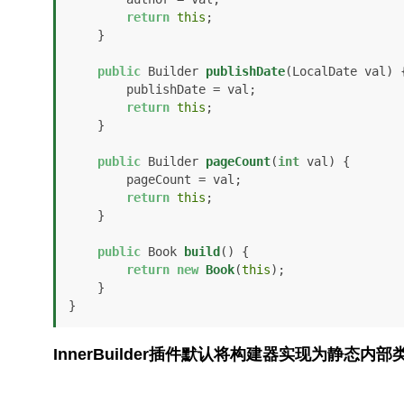
return
this
;

    }

public
 Builder 
publishDate
(LocalDate val)
 {
        publishDate = val;

return
this
;

    }

public
 Builder 
pageCount
(
int
 val)
 {

        pageCount = val;

return
this
;

    }

public
 Book 
build
()
 {

return
new
Book
(
this
);

    }

}
InnerBuilder插件默认将构建器实现为静态内部