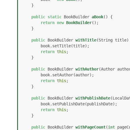
    }

public
static
 BookBuilder 
aBook
()
 {

return
new
BookBuilder
();

    }

public
 BookBuilder 
withTitle
(String title)
        book.setTitle(title);

return
this
;

    }

public
 BookBuilder 
withAuthor
(Author autho
        book.setAuthor(author);

return
this
;

    }

public
 BookBuilder 
withPublishDate
(LocalDa
        book.setPublishDate(publishDate);

return
this
;

    }

public
 BookBuilder 
withPageCount
(
int
 pageC