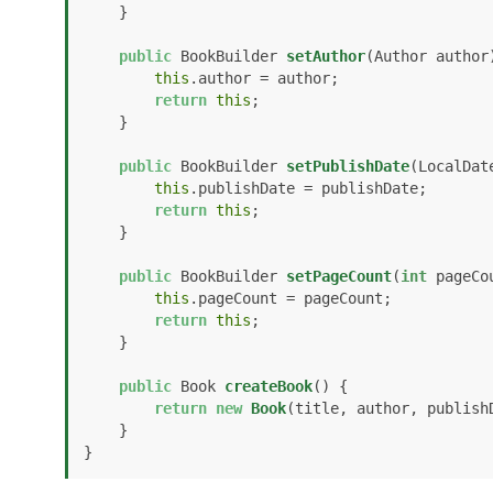
    }

public
 BookBuilder 
setAuthor
(Author author
this
.author = author;

return
this
;

    }

public
 BookBuilder 
setPublishDate
(LocalDat
this
.publishDate = publishDate;

return
this
;

    }

public
 BookBuilder 
setPageCount
(
int
 pageCo
this
.pageCount = pageCount;

return
this
;

    }

public
 Book 
createBook
()
 {

return
new
Book
(title, author, publishD
    }

}