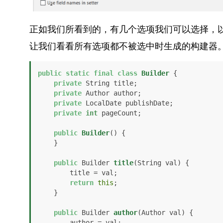
正如我们所看到的，有几个选项我们可以选择，
让我们看看所有选项都不被选中时生成的构建器
public
static
final
class
Builder
 {

private
 String title;

private
 Author author;

private
 LocalDate publishDate;

private
int
 pageCount;

public
Builder
()
 {

    }

public
 Builder 
title
(String val)
 {

        title = val;

return
this
;

    }

public
 Builder 
author
(Author val)
 {

        author = val;
