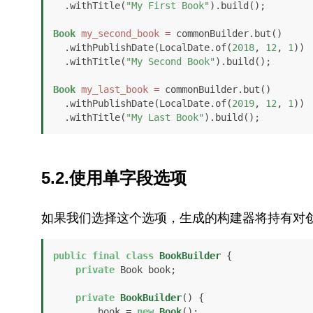
  .withTitle(
"My First Book"
).build();

Book
my_second_book
=
 commonBuilder.but()

  .withPublishDate(LocalDate.of(
2018
, 
12
, 
1
))

  .withTitle(
"My Second Book"
).build();

Book
my_last_book
=
 commonBuilder.but()

  .withPublishDate(LocalDate.of(
2019
, 
12
, 
1
))

  .withTitle(
"My Last Book"
).build();
5.2.使用单字段选项
如果我们选择这个选项，生成的构建器将持有对
public
final
class
BookBuilder
 {

private
 Book book;

private
BookBuilder
()
 {

        book = 
new
Book
();
