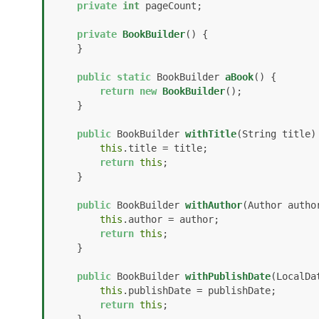
private
int
 pageCount;

private
BookBuilder
()
 {

    }

public
static
 BookBuilder 
aBook
()
 {

return
new
BookBuilder
();

    }

public
 BookBuilder 
withTitle
(String title)
this
.title = title;

return
this
;

    }

public
 BookBuilder 
withAuthor
(Author autho
this
.author = author;

return
this
;

    }

public
 BookBuilder 
withPublishDate
(LocalDa
this
.publishDate = publishDate;

return
this
;
