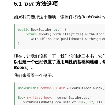
5.1
‘but’
方法选项
如果我们选择这个选项，该插件将给
BookBuilder
public
 BookBuilder 
but
()
 {

return
 aBook().withTitle(title).withAuthor(
      .withPublishDate(publishDate).withPageCount(pageCount);

}
现在，让我们设想一下，我们想创建三本书，它
以创建一个已经设置了通用属性的基础构建器，
Book
s）。
我们来看看一个例子。
BookBuilder
commonBuilder
=
 BookBuilder.aBook(
Book
my_first_book
=
 commonBuilder.but()

  .withPublishDate(LocalDate.of(
2017
, 
12
, 
1
))
