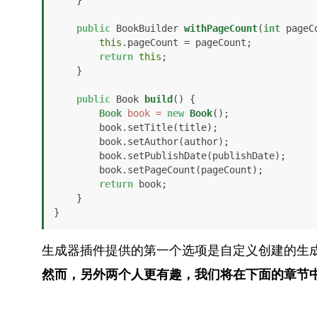
    }

public
 BookBuilder 
withPageCount
(
int
 pageC
this
.pageCount = pageCount;

return
this
;

    }

public
 Book 
build
()
 {

Book
book
=
new
Book
();

        book.setTitle(title);

        book.setAuthor(author);

        book.setPublishDate(publishDate);

        book.setPageCount(pageCount);

return
 book;

    }

}
生成器插件提供的第一个选项是自定义创建的生成
然而，另外两个人更有趣，我们将在下面的章节