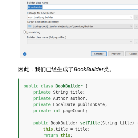
因此，我们已经生成了
BookBuilder
类。
public
class
BookBuilder
 {

private
 String title;

private
 Author author;

private
 LocalDate publishDate;

private
int
 pageCount;

public
 BookBuilder 
setTitle
(String title)
 {
this
.title = title;

return
this
;
