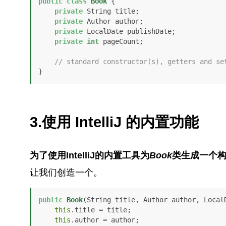
public
class
Book
 {

private
 String title;

private
 Author author;

private
 LocalDate publishDate;

private
int
 pageCount;

// standard constructor(s), getters and se
}
3.使用 IntelliJ 的内置功能
为了使用IntelliJ的内置工具为
Book
类生成一个
让我们创造一个。
public
Book
(String title, Author author, Local
this
.title = title;

this
.author = author;
