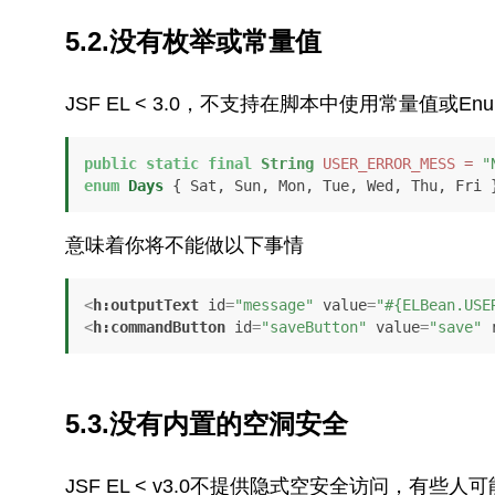
5.2.没有枚举或常量值
JSF EL < 3.0，不支持在脚本中使用常量值或
public
static
final
String
USER_ERROR_MESS
=
"
enum
Days
 { Sat, Sun, Mon, Tue, Wed, Thu, Fri 
意味着你将不能做以下事情
<
h:outputText
id
=
"message"
value
=
"#{ELBean.USE
<
h:commandButton
id
=
"saveButton"
value
=
"save"
5.3.没有内置的空洞安全
JSF EL < v3.0不提供隐式空安全访问，有