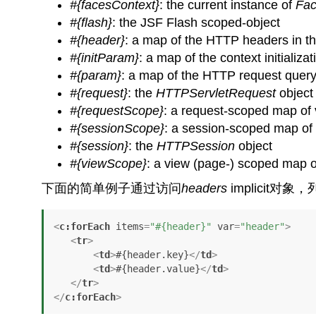
#{facesContext}
: the current instance of
Fac
#{flash}
: the JSF Flash scoped-object
#{header}
: a map of the HTTP headers in th
#{initParam}
: a map of the context initializa
#{param}
: a map of the HTTP request quer
#{request}
: the
HTTPServletRequest
object
#{requestScope}
: a request-scoped map of 
#{sessionScope}
: a session-scoped map of 
#{session}
: the
HTTPSession
object
#{viewScope}
: a view (page-) scoped map o
下面的简单例子通过访问
headers
implicit
<
c:forEach
items
=
"#{header}"
var
=
"header"
>
<
tr
>
<
td
>
#{header.key}
</
td
>
<
td
>
#{header.value}
</
td
>
</
tr
>
</
c:forEach
>