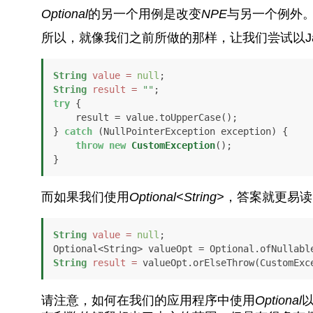
Optional
的另一个用例是改变
NPE
与另一个例外
所以，就像我们之前所做的那样，让我们尝试以Ja
String
value
=
null
String
result
=
""
try
 {

    result = value.toUpperCase();

} 
catch
 (NullPointerException exception) {

throw
new
CustomException
();

}
而如果我们使用
Optional<String>
，答案就更易读
String
value
=
null
;

String
result
=
 valueOpt.orElseThrow(CustomExc
请注意，如何在我们的应用程序中使用
Optional