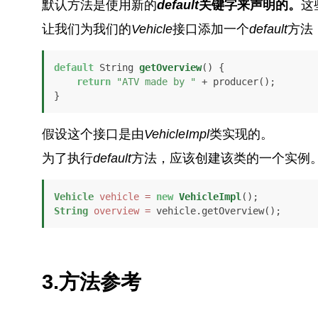
默认方法是使用新的
default
关键字来声明的。
这
让我们为我们的
Vehicle
接口添加一个
default
方法
default
 String 
getOverview
()
 {

return
"ATV made by "
 + producer();

}
假设这个接口是由
VehicleImpl
类实现的。
为了执行
default
方法，应该创建该类的一个实例
Vehicle
vehicle
=
new
VehicleImpl
String
overview
=
 vehicle.getOverview();
3.方法参考