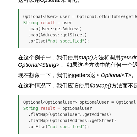
String
result
=
 user

  .map(User::getAddress)

  .map(Address::getStreet)

  .orElse(
"not specified"
);
在这个例子中，我们使用
map()
方法将调用
getAdr
Optional<String>
。如果这些方法中的任何一个
现在想象一下，我们的getters返回
Optional<T>
。
在这种情况下，我们应该使用
flatMap()
方法而不
String
result
=
 optionalUser

  .flatMap(OptionalUser::getAddress)

  .flatMap(OptionalAddress::getStreet)

  .orElse(
"not specified"
);