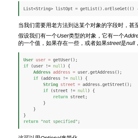
List<String> listOpt = getList().orElseGet(() 
当我们需要用老方法到达某个对象的字段时，甚
假设我们有一个
User
类型的对象，它有一个
Addr
的一个值，如果存在一些，或者如果
street
是
null
User
user
=
if
 (user != 
null
) {

Address
address
=
 user.getAddress();

if
 (address != 
null
) {

String
street
=
 address.getStreet();

if
 (street != 
null
) {

return
 street;

        }

    }

return
"not specified"
;
这可以用
Optional
来简化。