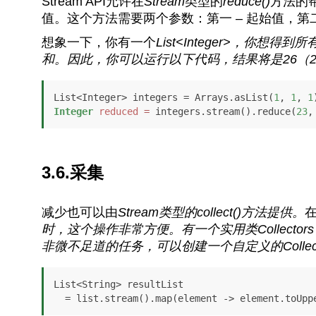
Stream API允许在
Stream
类型的
reduce()
方法的
值。这个方法需要两个参数：第一 – 起始值，第二
想象一下，你有一个
List<Integer>
，你想得到所
和。因此，你可以运行以下代码，结果将是26（23
List<Integer> integers = Arrays.asList(
1
, 
1
, 
1
Integer
reduced
=
 integers.stream().reduce(
23
,
3.6.采集
减少也可以由
Stream类型的
collect()
方法提供。
时，这个操作非常方便。
有一个实用类
Collectors
非微不足道的任务，可以创建一个自定义的
Colle
List<String> resultList 

  = list.stream().map(element -> element.toUp