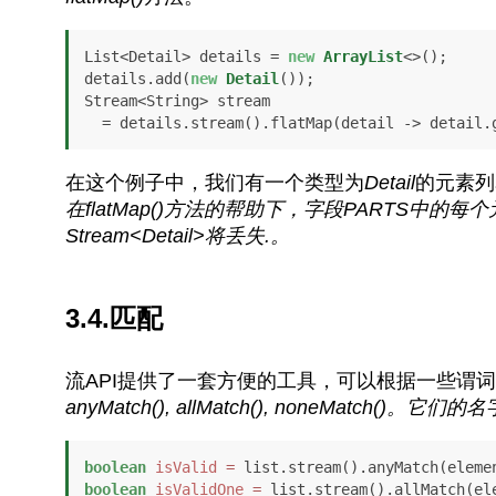
List<Detail> details = 
new
ArrayList
<>();

details.add(
new
Detail
());

Stream<String> stream

  = details.stream().flatMap(detail -> detail
在这个例子中，我们有一个类型为
Detail
的元素列
在
flatMap()
方法的帮助下，字段
PARTS
中的每个
Stream<Detail>
将丢失
.
。
3.4.匹配
流API提供了一套方便的工具，可以根据一些谓
anyMatch(), allMatch(), noneMatch()。
它们的名
boolean
isValid
=
 list.stream().anyMatch(eleme
boolean
isValidOne
=
 list.stream().allMatch(el