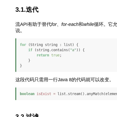
3.1.迭代
流API有助于替代
for
、
for-each
和
while
循环。它
说。
for
 (String string : list) {

if
 (string.contains(
"a"
)) {

return
true
;

    }

}
这段代码只需用一行Java 8的代码就可以改变。
boolean
isExist
=
 list.stream().anyMatch(eleme
3.2.过滤