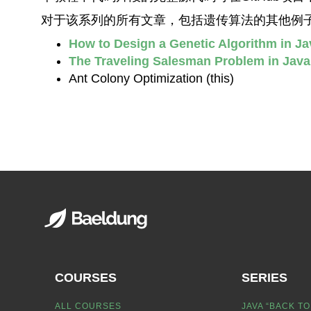
对于该系列的所有文章，包括遗传算法的其他例
How to Design a Genetic Algorithm in Ja
The Traveling Salesman Problem in Java
Ant Colony Optimization (this)
COURSES
SERIES
ALL COURSES
JAVA “BACK TO