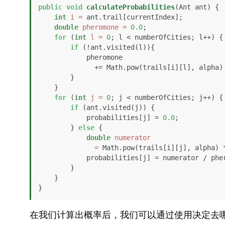
public
void
calculateProbabilities
(Ant ant)
 {

int
i
=
 ant.trail[currentIndex];

double
pheromone
=
0.0
;

for
 (
int
l
=
0
; l < numberOfCities; l++) {

if
 (!ant.visited(l)){

            pheromone

              += Math.pow(trails[i][l], al
        }

    }

for
 (
int
j
=
0
; j < numberOfCities; j++) {

if
 (ant.visited(j)) {

            probabilities[j] = 
0.0
;

        } 
else
 {

double
numerator
=
 Math.pow(trails[i][j], alpha) 
            probabilities[j] = numerator / pheromone;

        }

    }

在我们计算出概率后，我们可以通过使用决定去