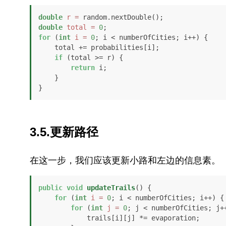
double
r
=
double
total
=
0
for
 (
int
i
=
0
; i < numberOfCities; i++) {

    total += probabilities[i];

if
 (total >= r) {

return
 i;

    }

}
3.5.更新路径
在这一步，我们应该更新小路和左边的信息素。
public
void
updateTrails
()
 {

for
 (
int
i
=
0
; i < numberOfCities; i++) {

for
 (
int
j
=
0
; j < numberOfCities; j++
            trails[i][j] *= evaporation;
