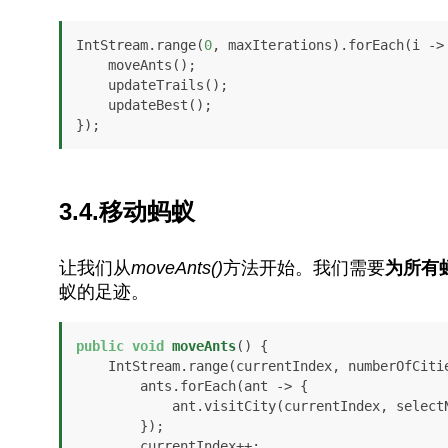
IntStream.range(
0
, maxIterations).forEach(i -> 
    moveAnts();

    updateTrails();

    updateBest();

});
3.4.移动蚂蚁
让我们从
moveAnts()
方法开始。我们需要
为所有
蚁的足迹。
public
void
moveAnts
()
 {

    IntStream.range(currentIndex, numberOfCiti
        ants.forEach(ant -> {

            ant.visitCity(currentIndex, selectNextCity(ant));

        });

        currentIndex++;
