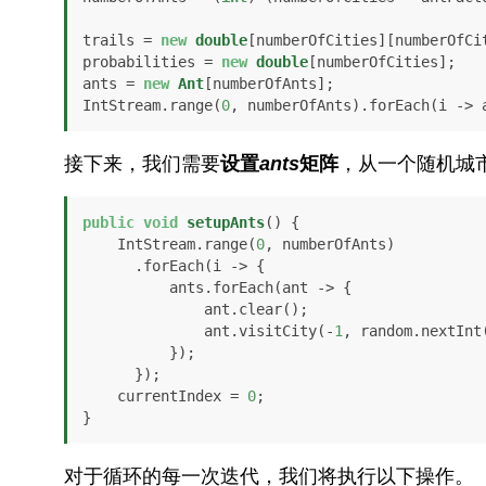
trails = 
new
double
[numberOfCities][numberOfCit
probabilities = 
new
double
[numberOfCities];

ants = 
new
Ant
[numberOfAnts];

IntStream.range(
0
, numberOfAnts).forEach(i -> 
接下来，我们需要
设置
ants
矩阵
，从一个随机城
public
void
setupAnts
()
 {

    IntStream.range(
0
, numberOfAnts)

      .forEach(i -> {

          ants.forEach(ant -> {

              ant.clear();

              ant.visitCity(-
1
, random.nextInt(
          });

      });

    currentIndex = 
0
;

}
对于循环的每一次迭代，我们将执行以下操作。