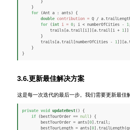
        }

    }

for
 (Ant a : ants) {

double
contribution
=
 Q / a.trailLength
for
 (
int
i
=
0
; i < numberOfCities - 
1
            trails[a.trail[i]][a.trail[i + 
1
]]
        }

        trails[a.trail[numberOfCities - 
1
]][a.
    }

}
3.6.更新最佳解决方案
这是每一次迭代的最后一步。我们需要更新最佳
private
void
updateBest
()
 {

if
 (bestTourOrder == 
null
) {

        bestTourOrder = ants[
0
].trail;

        bestTourLength = ants[
0
].trailLength(gr