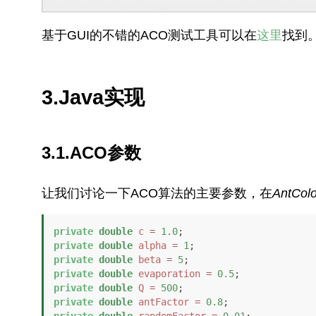
基于GUI的不错的ACO测试工具可以在
这里
找到
3.Java实现
3.1.ACO参数
让我们讨论一下ACO算法的主要参数，在
AntColo
private
double
c
=
1.0
private
double
alpha
=
1
private
double
beta
=
5
private
double
evaporation
=
0.5
private
double
Q
=
500
private
double
antFactor
=
0.8
private
double
randomFactor
=
0.01
;