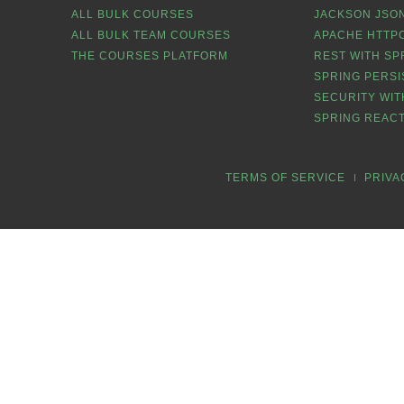
ALL BULK COURSES
JACKSON JSON
ALL BULK TEAM COURSES
APACHE HTTPC
THE COURSES PLATFORM
REST WITH SP
SPRING PERSI
SECURITY WIT
SPRING REACT
TERMS OF SERVICE
PRIVA