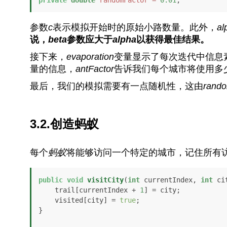
参数
c
表示模拟开始时的原始小路数量。此外，
al
说，
beta
参数应大于
alpha
以获得最佳结果。
接下来，
evaporation
变量显示了每次迭代中信息
量的信息，
antFactor
告诉我们每个城市将使用多
最后，我们的模拟需要有一点随机性，这由
rando
3.2.创造蚂蚁
每个
蚂蚁
将能够访问一个特定的城市，记住所有
public
void
visitCity
(
int
 currentIndex, 
int
 ci
    trail[currentIndex + 
1
] = city;

    visited[city] = 
true
;

}
