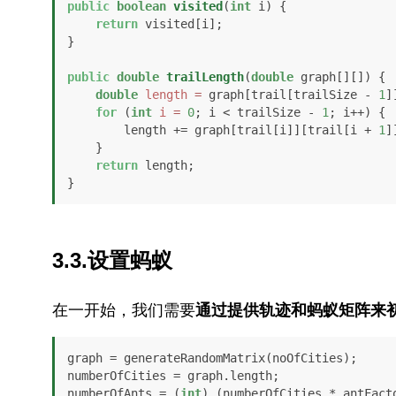
public
boolean
visited
(
int
 i)
 {

return
 visited[i];

}

public
double
trailLength
(
double
 graph[][])
 {

double
length
=
 graph[trail[trailSize - 
1
]
for
 (
int
i
=
0
; i < trailSize - 
1
; i++) {

        length += graph[trail[i]][trail[i + 
1
]]
    }

return
 length;

3.3.设置蚂蚁
在一开始，我们需要
通过提供轨迹和蚂蚁矩阵来初
graph = generateRandomMatrix(noOfCities);

numberOfCities = graph.length;

numberOfAnts = (
int
) (numberOfCities * antFacto