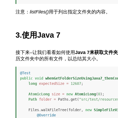
注意：
listFiles()
用于列出指定文件夹的内容。
3.使用Java 7
接下来–让我们看看如何使用
Java 7来获取文件
历文件夹中的所有文件，以总结其大小。
@Test
public
void
whenGetFolderSizeUsingJava7_thenCo
long
expectedSize
=
12607
;

AtomicLong
size
=
new
AtomicLong
(
0
);

Path
folder
=
 Paths.get(
"src/test/resource
    Files.walkFileTree(folder, 
new
SimpleFileV
@Override