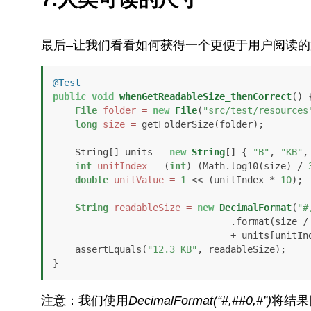
最后–让我们看看如何获得一个更便于用户阅读的
@Test
public
void
whenGetReadableSize_thenCorrect
()
 {
File
folder
=
new
File
(
"src/test/resources
long
size
=
 getFolderSize(folder);

    String[] units = 
new
String
[] { 
"B"
, 
"KB"
,
int
unitIndex
=
 (
int
) (Math.log10(size) / 
double
unitValue
=
1
 << (unitIndex * 
10
);

String
readableSize
=
new
DecimalFormat
(
"#
                               
                                + units[unitIndex];

    assertEquals(
"12.3 KB"
, readableSize);

}
注意：我们使用
DecimalFormat(“#,##0,#”)
将结果