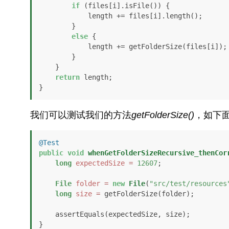
if
 (files[i].isFile()) {

            length += files[i].length();

        }

else
 {

            length += getFolderSize(files[i]);

        }

    }

return
 length;

}
我们可以测试我们的方法
getFolderSize()
，如下
@Test
public
void
whenGetFolderSizeRecursive_thenCor
long
expectedSize
=
12607
;

File
folder
=
new
File
(
"src/test/resources
long
size
=
 getFolderSize(folder);

    assertEquals(expectedSize, size);

}