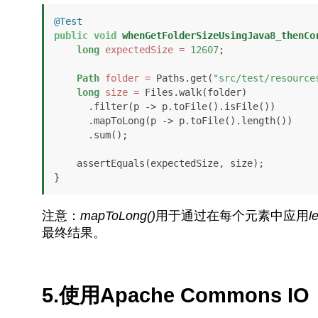
@Test
public
void
whenGetFolderSizeUsingJava8_thenCo
long
expectedSize
=
12607
;

Path
folder
=
 Paths.get(
"src/test/resource
long
size
=
 Files.walk(folder)

      .filter(p -> p.toFile().isFile())

      .mapToLong(p -> p.toFile().length())

      .sum();

    assertEquals(expectedSize, size);

}
注意：
mapToLong()
用于通过在每个元素中应用
l
最终结果。
5.使用Apache Commons IO