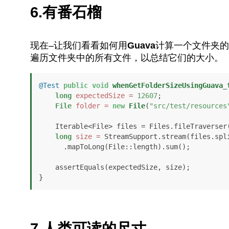
6.有番石榴
现在–让我们看看如何用
Guava
计算一个文件夹的
遍历文件夹中的所有文件，以总结它们的大小。
@Test
public
void
whenGetFolderSizeUsingGuava_
long
expectedSize
=
12607
; 

File
folder
=
new
File
(
"src/test/resources
    Iterable<File> files = Files.fileTraverser().breadthFirst(folder);

long
size
=
 StreamSupport.stream(files.spl
      .mapToLong(File::length).sum(); 

    assertEquals(expectedSize, size); 

}
7.人类可读的尺寸