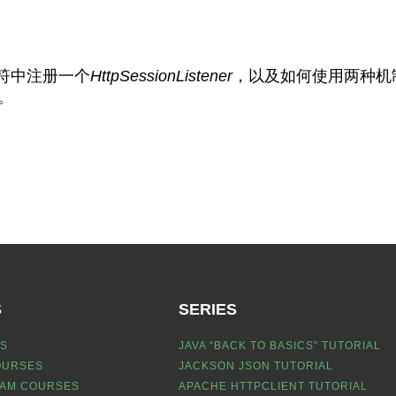
符中注册一个
HttpSessionListener
，以及如何使用两种机
。
S
SERIES
S
JAVA “BACK TO BASICS” TUTORIAL
OURSES
JACKSON JSON TUTORIAL
EAM COURSES
APACHE HTTPCLIENT TUTORIAL