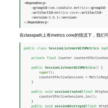
<
dependency
>
<
groupId
>
com.codahale.metrics
</
groupId
>
<
artifactId
>
metrics-core
</
artifactId
>
<
version
>
3.0.1
</
version
>
</
dependency
>
在classpath上有metrics core的情况下，
public
class
SessionListenerWithMetrics
imp
private
final
 Counter counterOfActiveSes
public
SessionListenerWithMetrics
()
 {

super
();

        counterOfActiveSessions = Metric
    }

public
void
sessionCreated
(
final
 HttpSe
        counterOfActiveSessions.inc();

    }

public
void
sessionDestroyed
(
final
 Http