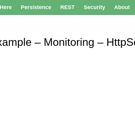
 Here
Persistence
REST
Security
About
Example – Monitoring – Ht