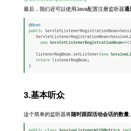
最后，我们还可以使用Java配置注册监听器
通
@Bean
public
 ServletListenerRegistrationBean<Sess
   ServletListenerRegistrationBean<SessionListenerWithMetrics> listenerRegBean =

new
ServletListenerRegistrationBean
<>()
   listenerRegBean.setListener(
new
SessionL
return
 listenerRegBean;

}
3.基本听众
这个简单的监听器将
随时跟踪活动会话的数量
public
class
SessionListenerWithMetrics
imp