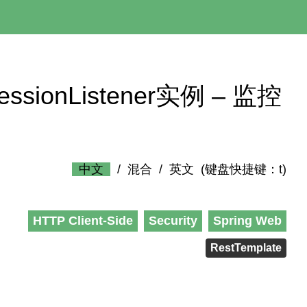
tpSessionListener实例 – 监控
中文
/
混合
/
英文
(键盘快捷键：t)
HTTP Client-Side
Security
Spring Web
RestTemplate