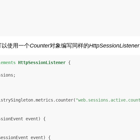
我们可以使用一个
Counter
对象编写同样的
HttpSessionListener
lements
HttpSessionListener
 {

sions;

RegistrySingleton.metrics.counter(
"web.sessions.active.coun
ssionEvent event)
 {

SessionEvent event)
 {
