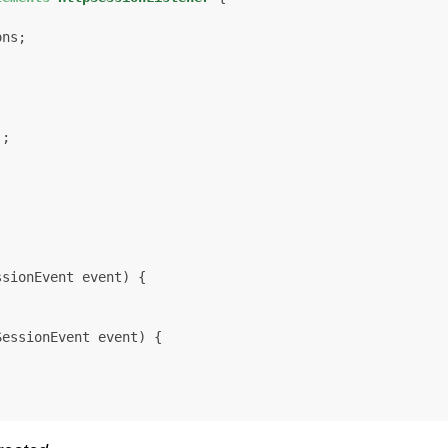
ns;

;

ssionEvent event)
 {

SessionEvent event)
 {
