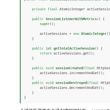
private
final
 AtomicInteger activeSessio
public
SessionListenerWithMetrics
()
 {

super
();

        activeSessions = 
new
AtomicInteger
()
    }

public
int
getTotalActiveSession
()
 {

return
 activeSessions.get();

    }

public
void
sessionCreated
(
final
 HttpSe
        activeSessions.incrementAndGet();

    }

public
void
sessionDestroyed
(
final
 Http
        activeSessions.decrementAndGet();

    }

}