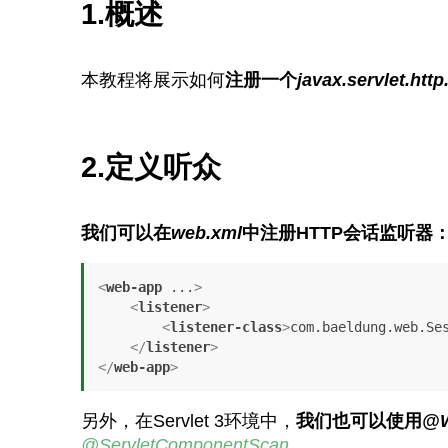
1.概述
本教程将展示如何
注册一个
javax.servlet.htt
2.定义听众
我们可以在
web.xml
中注册HTTP会话监听器
<
web-app
...
>
<
listener
>
<
listener-class
>
com.baeldung.web.Se
</
listener
>
</
web-app
>
另外，在Servlet 3环境中，
我们也可以使用
@W
@ServletComponentScan
。