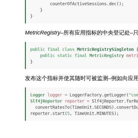
        counterOfActiveSessions.dec();

    }

}
MetricRegistry
–所有应用指标的中央登记处–
public
final
class
MetricRegistrySingleton
 {
public
static
final
MetricRegistry
metr
}
发布这个指标并使其随时可被监测–例如向应
Logger
logger
=
 LoggerFactory.getLogger(
"co
Slf4jReporter
reporter
=
 Slf4jReporter.forRe
  convertRatesTo(TimeUnit.SECONDS).convertDurationsTo(TimeUnit.MILLISECONDS).build();

reporter.start(
5
, TimeUnit.MINUTES);