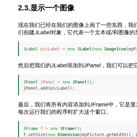
2.3.显示一个图像
现在我们已经在我们的图像上画了一些东西，我们
们创建
JLabel
对象，它代表一个文本或/和图像的
JLabel
picLabel
=
new
JLabel
(
new
ImageIcon
(myP
然后把我们的
JLabel
添加到
JPanel
，我们可以把它
JPanel
jPanel
=
new
JPanel
();

jPanel.add(picLabel);
最后，我们将所有内容添加到
JFrame
中，它是显
每次运行我们的程序时扩大这个窗口。
JFrame
f
=
new
JFrame
();

f.setSize(
new
Dimension
(myPicture.getWidth(), m