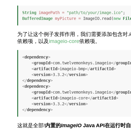
String
imagePath
=
"path/to/your/image.ico"
BufferedImage
myPicture
=
 ImageIO.read(
new
Fil
为了让这个例子发挥作用，我们需要添加包含对
.
依赖项，以及
imageio-core
依赖项。
<
dependency
>
<
groupId
>
com.twelvemonkeys.imageio
</
groupI
<
artifactId
>
imageio-bmp
</
artifactId
>
<
version
>
3.3.2
</
version
>
</
dependency
>
<
dependency
>
<
groupId
>
com.twelvemonkeys.imageio
</
groupI
<
artifactId
>
imageio-core
</
artifactId
>
<
version
>
3.3.2
</
version
>
</
dependency
>
这就是全部!
内置的
ImageIO
Java API在运行