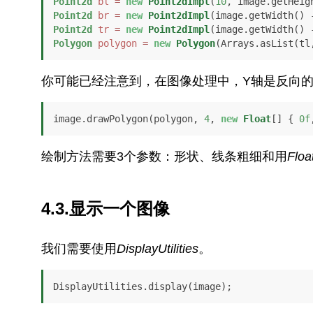
Point2d
bl
=
new
Point2dImpl
(
10
, image.getHeig
Point2d
br
=
new
Point2dImpl
(image.getWidth() 
Point2d
tr
=
new
Point2dImpl
(image.getWidth() 
Polygon
polygon
=
new
Polygon
(Arrays.asList(tl
你可能已经注意到，在图像处理中，Y轴是反向
image.drawPolygon(polygon, 
4
, 
new
Float
[] { 
0f
绘制方法需要3个参数：形状、线条粗细和用
Floa
4.3.显示一个图像
我们需要使用
DisplayUtilities
。
DisplayUtilities.display(image);