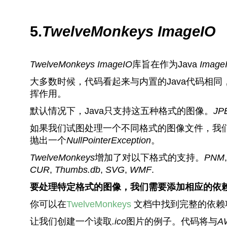
5.
TwelveMonkeys
ImageIO
TwelveMonkeys
ImageIO
库旨在作为Java
Image
大多数时候，代码看起来与内置的Java代码相
挥作用。
默认情况下，Java只支持这五种格式的图像。
JP
如果我们试图处理一个不同格式的图像文件，我
抛出一个
NullPointerException
。
TwelveMonkeys
增加了对以下格式的支持。
PNM
CUR
,
Thumbs.db
,
SVG
,
WMF
.
要处理特定格式的图像，我们需要添加相应的依
你可以在
TwelveMonkeys
文档中找到完整的依赖
让我们创建一个读取
.ico
图片的例子。代码将与
A