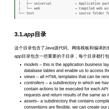
│   ├── universal            → Application pack
│   └── web                  → Compiled web ass
3.1.
app
目录
这个目录包含了Java源代码、网络模板和编译
app
目录包含一些重要的子目录，每个目录都打包
models
– this is the application business lay
database tables and enable us to access th
views
– all HTML templates that can be rend
controllers
– a subdirectory in which we hav
contain actions to be executed for each API 
requests and return results of the same a
assets
– a subdirectory that contains comp
conventions are flexible, we can create ou