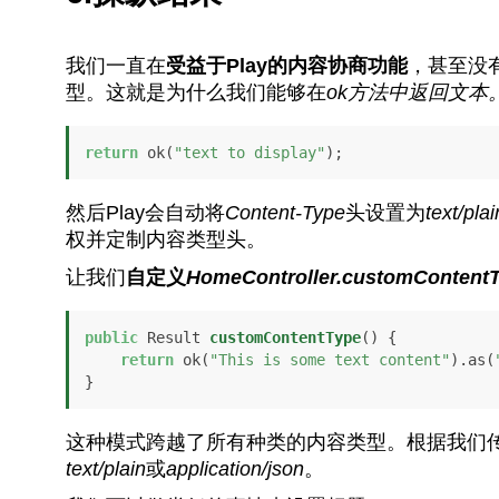
我们一直在
受益于Play的内容协商功能
，甚至没
型。这就是为什么我们能够在
ok
方法中返回文本
return
 ok(
"text to display"
);
然后Play会自动将
Content-Type
头设置为
text/plai
权并定制内容类型头。
让我们
自定义
HomeController.customContent
public
 Result 
customContentType
()
 {

return
 ok(
"This is some text content"
).as(
}
这种模式跨越了所有种类的内容类型。根据我们
text/plain
或
application/json
。