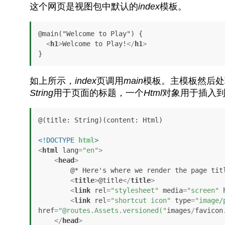
这个网页是视图包中默认的
index
模板。
@main("Welcome to Play") {

<
h1
>
Welcome to Play!
</
h1
>
}
如上所示，
index
页调用
main
模板。主模板然后处
String
用于页面的标题，一个
Html
对象用于插入
@(title: String)(content: Html)

<!DOCTYPE 
html
>
<
html
lang
=
"en"
>
<
head
>
        @* Here's where we render the page title `String`. *@

<
title
>
@title
</
title
>
<
link
rel
=
"stylesheet"
media
=
"screen"
<
link
rel
=
"shortcut icon"
type
=
"image/
href
=
"@routes.Assets.versioned("
images
/
favicon
</
head
>