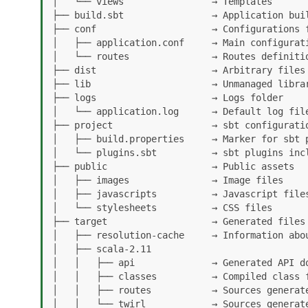
│   └── views                → Templates

├── build.sbt                → Application buil
├── conf                     → Configurations 
│   ├── application.conf     → Main configurati
│   └── routes               → Routes definitio
├── dist                     → Arbitrary files 
├── lib                      → Unmanaged librar
├── logs                     → Logs folder

│   └── application.log      → Default log file
├── project                  → sbt configuratio
│   ├── build.properties     → Marker for sbt p
│   └── plugins.sbt          → sbt plugins incl
├── public                   → Public assets

│   ├── images               → Image files

│   ├── javascripts          → Javascript files
│   └── stylesheets          → CSS files

├── target                   → Generated files

│   ├── resolution-cache     → Information abou
│   ├── scala-2.11            

│   │   ├── api              → Generated API do
│   │   ├── classes          → Compiled class f
│   │   ├── routes           → Sources generate
│   │   └── twirl            → Sources generate