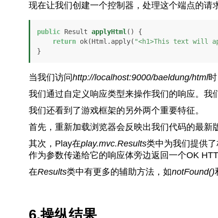
现在让我们创建一个控制器，处理这个端点的请
public
 Result 
applyHtml
()
 {

return
 ok(Html.apply(
"<h1>This text will a
}
当我们访问
http://localhost:9000/baeldung/html
时
我们通过自定义响应类型来操作我们的响应。我
我们还看到了游戏框架的另外两个重要特征。
首先，重新加载浏览器会反映出我们代码的最新
其次，Play在
play.mvc.Results
类中为我们提供了
作为参数传递给它的响应体旁边返回一个OK HT
在
Results
类中有更多的辅助方法，如
notFound()
6.操纵结果