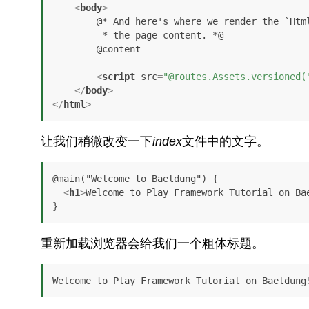
<
body
>
        @* And here's where we render the `Html` object containing

         * the page content. *@

        @content

<
script
src
=
"@routes.Assets.versioned(
</
body
>
</
html
>
让我们稍微改变一下
index
文件中的文字。
@main("Welcome to Baeldung") {

<
h1
>
Welcome to Play Framework Tutorial on Ba
}
重新加载浏览器会给我们一个粗体标题。
Welcome to Play Framework Tutorial on Baeldung