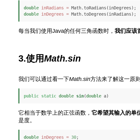
double
inRadians
=
double
inDegrees
=
 Math.toDegrees(inRadians);
每当我们使用Java的任何三角函数时，
我们应该
3.使用
Math.sin
我们可以通过看一下
Math.s
in
方法来了解这一原则
public
static
double
sin
(
double
 a)
它相当于数学上的正弦函数，
它希望其输入的单
是度。
double
inDegrees
=
30
;