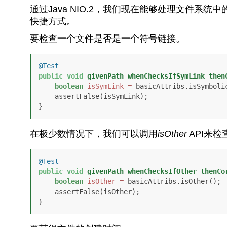
通过Java NIO.2，我们现在能够处理文件
快捷方式。
要检查一个文件是否是一个符号链接。
@Test
public
void
givenPath_whenChecksIfSymLink_then
boolean
isSymLink
=
 basicAttribs.isSymbolic
    assertFalse(isSymLink);

}
在极少数情况下，我们可以调用
isOther
API来
@Test
public
void
givenPath_whenChecksIfOther_thenCo
boolean
isOther
=
 basicAttribs.isOther();

    assertFalse(isOther);

}