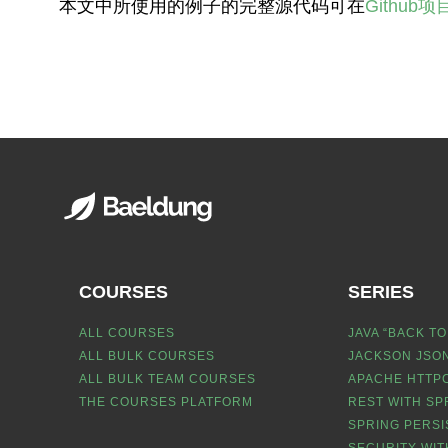
本文中所使用的例子的完整源代码可在
Github项
COURSES
SERIES
ALL COURSES
JAVA “BACK TO
ALL BULK COURSES
JACKSON JSON
ALL BULK TEAM COURSES
APACHE HTTPC
THE COURSES PLATFORM
REST WITH SP
SPRING PERSI