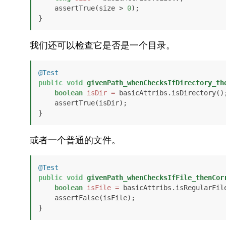
    assertTrue(size > 
0
);

}
我们还可以检查它是否是一个目录。
@Test
public
void
givenPath_whenChecksIfDirectory_th
boolean
isDir
=
 basicAttribs.isDirectory();
    assertTrue(isDir);

}
或者一个普通的文件。
@Test
public
void
givenPath_whenChecksIfFile_thenCor
boolean
isFile
=
 basicAttribs.isRegularFile
    assertFalse(isFile);

}