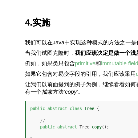
4.实施
我们可以在Java中实现这种模式的方法之一是
当我们试图克隆时，
我们应该决定是做一个浅
例如，如果类只包含
primitive
和
immutable fiel
如果它包含对易变字段的引用，我们应该采用
让我们以前面提到的例子为例，继续看看如何
有一个
抽象
方法
‘copy’
。
public
abstract
class
Tree
 {

// ...
public
abstract
 Tree 
copy
()
;
