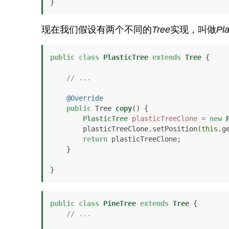
}
现在我们假设有两个不同的
Tree
实现，叫做
Pla
public
class
PlasticTree
extends
Tree
 {

// ...
@Override
public
 Tree 
copy
()
 {

PlasticTree
plasticTreeClone
=
new
        plasticTreeClone.setPosition(
this
.g
return
 plasticTreeClone;

    }

}
public
class
PineTree
extends
Tree
 {

// ...