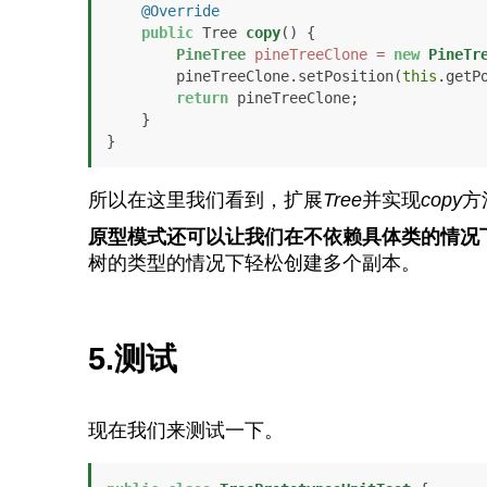
@Override
public
 Tree 
copy
()
 {

PineTree
pineTreeClone
=
new
PineTr
        pineTreeClone.setPosition(
this
.getPo
return
 pineTreeClone;

    }

}
所以在这里我们看到，扩展
Tree
并实现
copy
方
原型模式还可以让我们在不依赖具体类的情况
树的类型的情况下轻松创建多个副本。
5.测试
现在我们来测试一下。