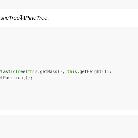
sticTree
和
PineTree
。
PlasticTree
(
this
.getMass(), 
this
.getHeight());

etPosition());
