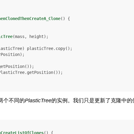
henClonedThenCreateA_Clone
()
 {

icTree
(mass, height);

lasticTree) plasticTree.copy();

两个不同的
PlasticTree
的实例。我们只是更新了克隆中的
nCreateListOfClones
()
 {
