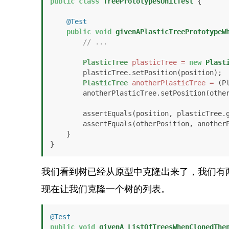
public
class
TreePrototypesUnitTest
 {

@Test
public
void
givenAPlasticTreePrototypeW
// ...
PlasticTree
plasticTree
=
new
Plast
        plasticTree.setPosition(position);

PlasticTree
anotherPlasticTree
=
 (P
        anotherPlasticTree.setPosition(otherPosition);

        assertEquals(position, plasticTree.getPosition());

        assertEquals(otherPosition, anotherPlasticTree.getPosition());

    }

}
我们看到树已经从原型中克隆出来了，我们有
现在让我们克隆一个树的列表。
@Test
public
void
givenA_ListOfTreesWhenClonedThe