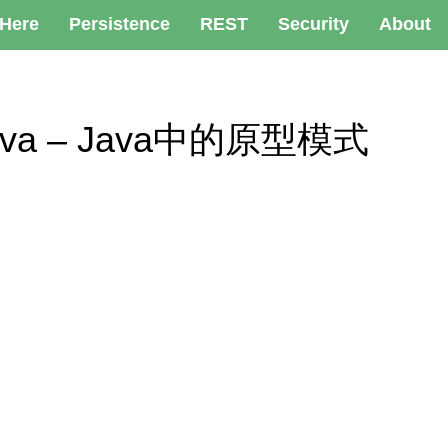
 Here
Persistence
REST
Security
About
in Java – Java中的原型模式