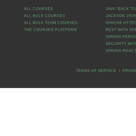
ALL COURSES
JAVA “BACK TO
ALL BULK COURSES
JACKSON JSON
ALL BULK TEAM COURSES
APACHE HTTPC
THE COURSES PLATFORM
REST WITH SP
SPRING PERSI
SECURITY WIT
SPRING REACT
TERMS OF SERVICE
PRIVA