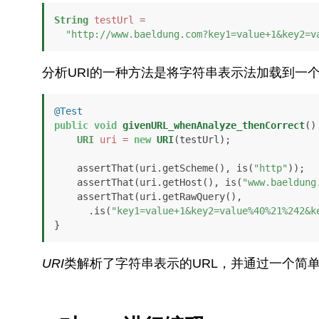
String
testUrl
=
"http://www.baeldung.com?key1=value+1&key2=v
分析URI的一种方法是将字符串表示法加载到一
@Test
public
void
givenURL_whenAnalyze_thenCorrect
()
URI
uri
=
new
URI
(testUrl);

    assertThat(uri.getScheme(), is(
"http"
));

    assertThat(uri.getHost(), is(
"www.baeldung
    assertThat(uri.getRawQuery(),

      .is(
"key1=value+1&key2=value%40%21%242&k
}
URI
类解析了字符串表示的URL，并通过一个简单