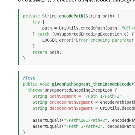
private
 String 
encodePath
(String path)
 {

try
 {

        path = UriUtils.encodePath(path, 
"UTF-
    } 
catch
 (UnsupportedEncodingException e) {

        LOGGER.error(
"Error encoding parameter
    }

return
 path;

}
@Test
public
void
givenPathSegment_thenEncodeDecode
(
throws
 UnsupportedEncodingException {

String
pathSegment
=
"/Path 1/Path+2"
;

String
encodedPathSegment
=
 encodePath(path
String
decodedPathSegment
=
 UriUtils.decod
    assertEquals(
"/Path%201/Path+2"
, encodedPat
    assertEquals(
"/Path 1/Path+2"
, decodedPathS
}