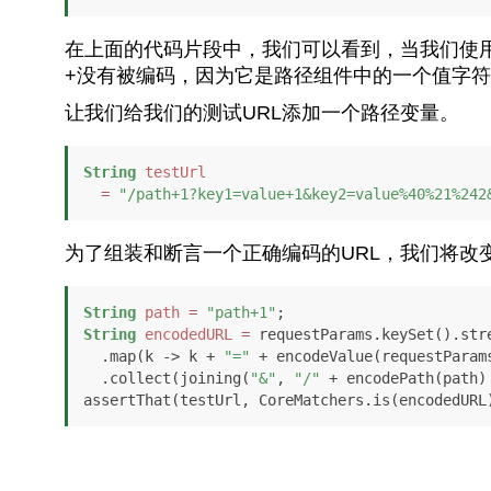
在上面的代码片段中，我们可以看到，当我们使
+没有被编码，因为它是路径组件中的一个值字
让我们给我们的测试URL添加一个路径变量。
String
testUrl
=
"/path+1?key1=value+1&key2=value%40%21%242
为了组装和断言一个正确编码的URL，我们将改
String
path
=
"path+1"
String
encodedURL
=
 requestParams.keySet().stre
  .map(k -> k + 
"="
 + encodeValue(requestParams
  .collect(joining(
"&"
, 
"/"
 + encodePath(path)