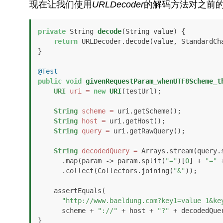
现在让我们使用
URLDecoder
的解码方法对之前的
private
 String 
decode
(String value)
 {

return
 URLDecoder.decode(value, StandardCha
}

@Test
public
void
givenRequestParam_whenUTF8Scheme_t
URI
uri
=
new
URI
(testUrl);

String
scheme
=
 uri.getScheme();

String
host
=
 uri.getHost();

String
query
=
 uri.getRawQuery();

String
decodedQuery
=
 Arrays.stream(query.
      .map(param -> param.split(
"="
)[
0
] + 
"="
 
      .collect(Collectors.joining(
"&"
));

    assertEquals(

"http://www.baeldung.com?key1=value 1&ke
      scheme + 
"://"
 + host + 
"?"
 + decodedQuer
}