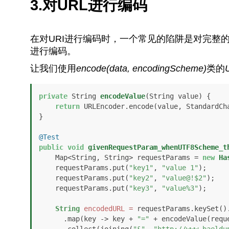
3.对URL进行编码
在对URI进行编码时，一个常见的陷阱是对完整的
进行编码。
让我们使用
encode(data, encodingScheme)
类的
private
 String 
encodeValue
(String value)
 {

return
 URLEncoder.encode(value, StandardCha
}

@Test
public
void
givenRequestParam_whenUTF8Scheme_t
    Map<String, String> requestParams = 
new
Ha
    requestParams.put(
"key1"
, 
"value 1"
);

    requestParams.put(
"key2"
, 
"value@!$2"
);

    requestParams.put(
"key3"
, 
"value%3"
);

String
encodedURL
=
 requestParams.keySet().
      .map(key -> key + 
"="
 + encodeValue(reque
      .collect(joining(
"&"
, 
"http://www.baeldu