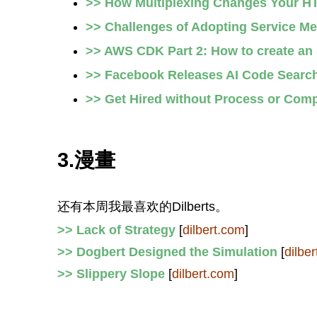
>> How Multiplexing Changes Your H
>> Challenges of Adopting Service Me
>> AWS CDK Part 2: How to create an
>>
Facebook Releases AI Code Search
>>
Get Hired without Process or Compe
3.漫畫
还有本周我最喜欢的Dilberts。
>> Lack of Strategy
[
dilbert.com
]
>> Dogbert Designed the Simulation
[
dilbe
>> Slippery Slope
[
dilbert.com
]