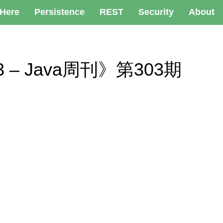
 Here
Persistence
REST
Security
About
 303 – Java周刊》第303期