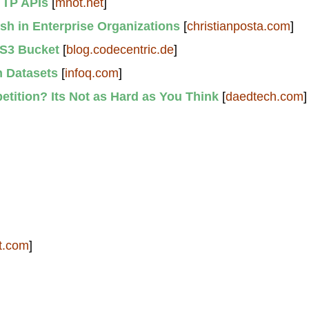
TTP APIs
[
mnot.net
]
sh in Enterprise Organizations
[
christianposta.com
]
 S3 Bucket
[
blog.codecentric.de
]
 Datasets
[
infoq.com
]
tition? Its Not as Hard as You Think
[
daedtech.com
]
rt.com
]