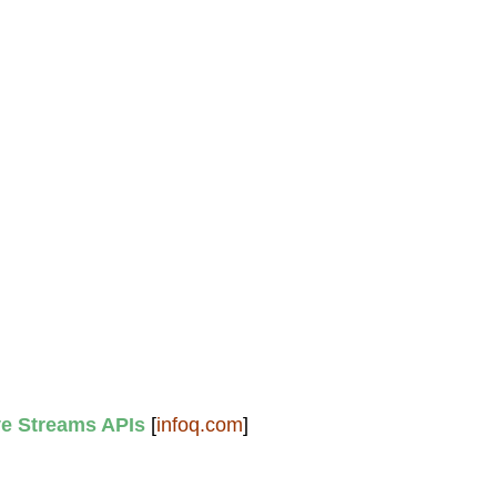
ve Streams APIs
[
infoq.com
]