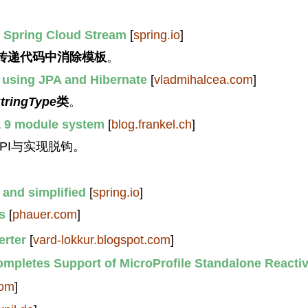
h Spring Cloud Stream
[
spring.io
]
传递代码中消除模板
。
using JPA and Hibernate
[
vladmihalcea.com
]
tringType
类
。
a 9 module system
[
blog.frankel.ch
]
PI与实现脱钩。
 and simplified
[
spring.io
]
s
[
phauer.com
]
rter
[
vard-lokkur.blogspot.com
]
Completes Support of MicroProfile Standalone Reacti
com
]