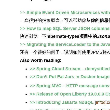
>>
Simple Event Driven Microservices wit
一套很好的抽象概念，可以帮助你
从你的信息
>> How to map SQL Server JSON columns 
快速浏览一下
hibernate-types项目中的
JsonS
>>
Migrating the ServiceLoader to the Jav
还有一个很好的例子，说明如何使用JPMS将A
Also worth reading:
>> Spring Cloud Stream – demystified
>> Don’t Put Fat Jars in Docker Image
>> Spring MVC – HTTP message conve
>>
Release of Open Liberty 19.0.0.9 
>> Introducing Jakarta NoSQL
[
infoq.