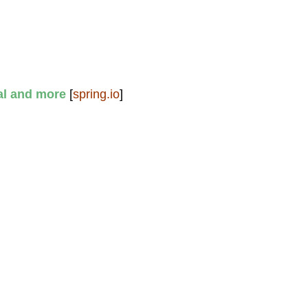
al and more
[
spring.io
]