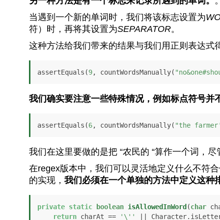
另一种方法是有一个标志来记录所遇到的单词。
当遇到一个新的单词时，我们将该标志设置为
WO
符）时，再将其设置为
SEPARATOR
。
这种方法给我们带来的结果与我们用正则表达式
assertEquals(
9
, countWordsManually(
"no&one#sho
我们确实要注意一些特殊情况，例如标点符号并
assertEquals(
6
, countWordsManually(
"the farmer
我们在这里要做的是把 “农民的 “算作一个词，尽
在regex版本中，我们可以灵活地定义什么不符
的实现，
我们必须在一个单独的方法中定义这种
private
static
boolean
isAllowedInWord
(
char
 ch
return
 charAt == 
'\''
 || Character.isLetter