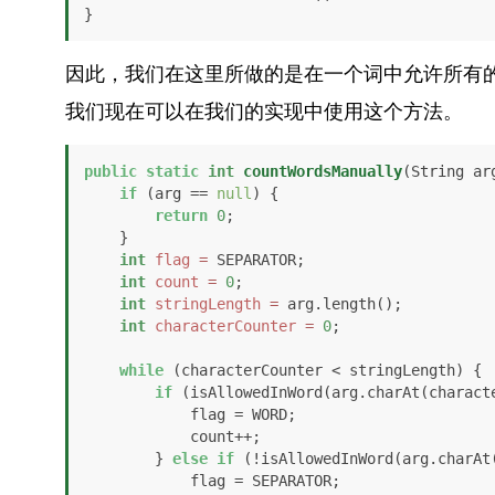
因此，我们在这里所做的是在一个词中允许所有
我们现在可以在我们的实现中使用这个方法。
public
static
int
countWordsManually
(String ar
if
 (arg == 
null
) {

return
0
;

    }

int
flag
=
 SEPARATOR;

int
count
=
0
;

int
stringLength
=
 arg.length();

int
characterCounter
=
0
;

while
 (characterCounter < stringLength) {

if
 (isAllowedInWord(arg.charAt(characte
            flag = WORD;

            count++;

        } 
else
if
 (!isAllowedInWord(arg.charAt(
            flag = SEPARATOR;
