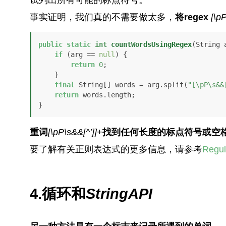
事实证明，我们真的不需要做太多，
将regex
[\p
public
static
int
countWordsUsingRegex
(String 
if
 (arg == 
null
) {

return
0
;

    }

final
 String[] words = arg.split(
"[\pP\s&&
return
 words.length;

}
重词
[\pP\s&&[^’]]+
找到任何长度的标点符号或空
要了解有关正则表达式的更多信息，请参考
Regul
4.循环和
String
API