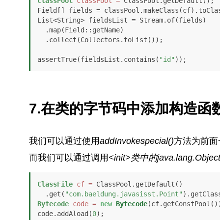
ClassPool
classPool
=
 ClassPool.getDefault();

Field[] fields = classPool.makeClass(cf).toClas
List<String> fieldsList = Stream.of(fields)

  .map(Field::getName)

  .collect(Collectors.toList());

assertTrue(fieldsList.contains(
"id"
));
7.在类的字节码中添加构造函
我们可以通过使用
addInvokespecial()
方法为前面
而我们可以通过调用
<init>
类中的
java.lang.Objec
ClassFile
cf
=
 ClassPool.getDefault()

  .get(
"com.baeldung.javasisst.Point"
Bytecode
code
=
new
Bytecode
(cf.getConstPool())
code.addAload(
0
);
