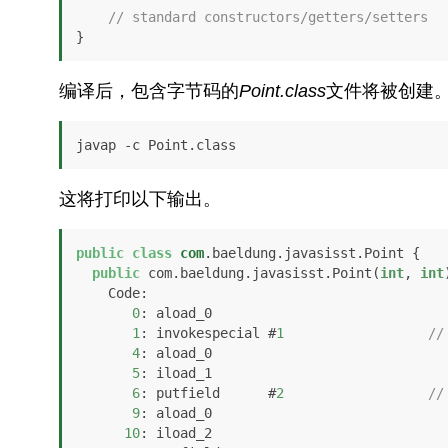
// standard constructors/getters/setters
}
编译后，包含字节码的
Point.class
文件将被创建
javap -c Point.class
这将打印以下输出。
public
class
com
.baeldung.javasisst.Point {

public
 com.baeldung.javasisst.Point(
int
, 
int
    Code:

0
: aload_0

1
: invokespecial #
1
//
4
: aload_0

5
: iload_1

6
: putfield      #
2
//
9
: aload_0

10
: iload_2
