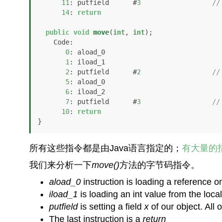
11
: putfield      #
3
//
14
: 
return
public
void
move
(
int
, 
int
)
;

    Code:

0
: aload_0

1
: iload_1

2
: putfield      #
2
//
5
: aload_0

6
: iload_2

7
: putfield      #
3
//
10
: 
return
}
所有这些指令都是由Java语言指定的；
有大量的
我们来分析一下
move()
方法的字节码指令。
aload_0
instruction is loading a reference o
iload_1
is loading an int value from the local
putfield
is setting a field
x
of our object. All 
The last instruction is a
return