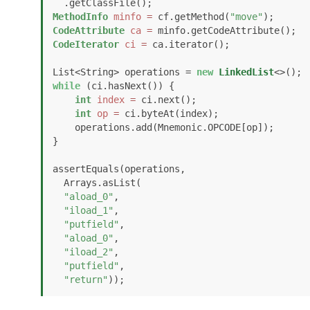
MethodInfo
minfo
=
 cf.getMethod(
"move"
CodeAttribute
ca
=
CodeIterator
ci
=
 ca.iterator();

List<String> operations = 
new
LinkedList
while
 (ci.hasNext()) {

int
index
=
 ci.next();

int
op
=
 ci.byteAt(index);

    operations.add(Mnemonic.OPCODE[op]);

}

assertEquals(operations,

  Arrays.asList(

"aload_0"
, 

"iload_1"
, 

"putfield"
, 

"aload_0"
, 

"iload_2"
,  

"putfield"
, 

"return"
));