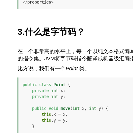
</
properties
>
3.什么是字节码？
在一个非常高的水平上，每一个以纯文本格式编写的
的指令集。JVM将字节码指令翻译成机器级汇编
比方说，我们有一个
Point
类。
public
class
Point
 {

private
int
 x;

private
int
 y;

public
void
move
(
int
 x, 
int
 y)
 {

this
.x = x;

this
.y = y;

    }
