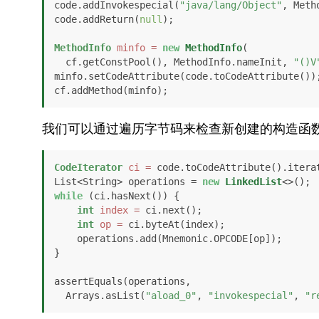
code.addInvokespecial(
"java/lang/Object"
, Meth
code.addReturn(
null
);

MethodInfo
minfo
=
new
MethodInfo
(

  cf.getConstPool(), MethodInfo.nameInit, 
"()V
minfo.setCodeAttribute(code.toCodeAttribute());
cf.addMethod(minfo);
我们可以通过遍历字节码来检查新创建的构造函
CodeIterator
ci
=
 code.toCodeAttribute().iterat
List<String> operations = 
new
LinkedList
while
 (ci.hasNext()) {

int
index
=
 ci.next();

int
op
=
 ci.byteAt(index);

    operations.add(Mnemonic.OPCODE[op]);

}

assertEquals(operations,

  Arrays.asList(
"aload_0"
, 
"invokespecial"
, 
"r