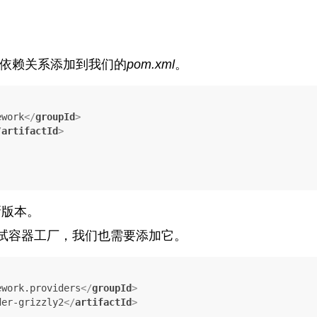
k的核心依赖关系添加到我们的
pom.xml
。
ework
</
groupId
>
/
artifactId
>
新版本。
y测试容器工厂，我们也需要添加它。
ework.providers
</
groupId
>
der-grizzly2
</
artifactId
>