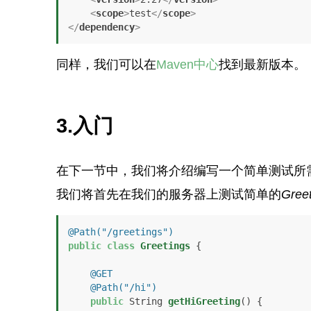
<
scope
>
test
</
scope
>
</
dependency
>
同样，我们可以在
Maven中心
找到最新版本。
3.入门
在下一节中，我们将介绍编写一个简单测试所
我们将首先在我们的服务器上测试简单的
Greet
@Path("/greetings")
public
class
Greetings
 {

@GET
@Path("/hi")
public
 String 
getHiGreeting
()
 {
