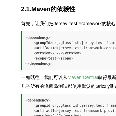
2.1.Maven的依赖性
首先，让我们把Jersey Test Framewor
<
dependency
>
<
groupId
>
org.glassfish.jersey.test-fram
<
artifactId
>
jersey-test-framework-core
<
<
version
>
2.27
</
version
>
<
scope
>
test
</
scope
>
</
dependency
>
一如既往，我们可以从
Maven Central
获得最
几乎所有的泽西岛测试都使用默认的Grizzl
<
dependency
>
<
groupId
>
org.glassfish.jersey.test-fram
<
artifactId
>
jersey-test-framework-provi
<
version
>
2.27
</
version
>