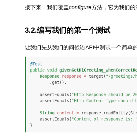
接下来，我们覆盖
configure
方法，它为我们的
3.2.编写我们的第一个测试
让我们先从我们的问候语API中测试一个简单的
@Test
public
void
givenGetHiGreeting_whenCorrectR
Response
response
=
 target(
"/greetings/
        .get();

    assertEquals(
"Http Response should be 2
    assertEquals(
"Http Content-Type should 
String
content
=
 response.readEntity(Str
    assertEquals(
"Content of ressponse is: 