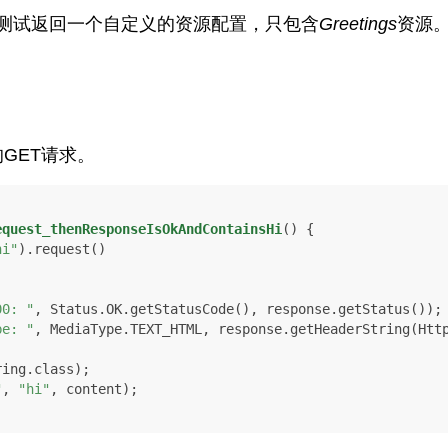
测试返回一个自定义的资源配置，只包含
Greetings
资源
GET请求。
equest_thenResponseIsOkAndContainsHi
()
 {

hi"
).request()

00: "
, Status.OK.getStatusCode(), response.getStatus());

be: "
, MediaType.TEXT_HTML, response.getHeaderString(Http
ing.class);

"
, 
"hi"
, content);
