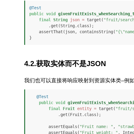
@Test
public
void
givenFruitExists_whenSearching_
final
String
json
=
 target(
"fruit/searc
        .get(String.class);

    assertThat(json, containsString(
"{\"nam
}
4.2.获取实体而不是JSON
我们也可以直接将响应映射到资源实体类–例
@Test
public
void
givenFruitExists_whenSearch
final
Fruit
entity
=
 target(
"fruit/
            .get(Fruit.class);

        assertEquals(
"Fruit name: "
, 
"straw
        assertEquals(
"Fruit weight: "
, Inte