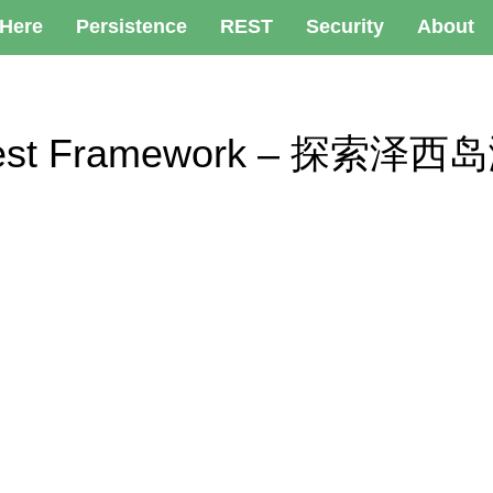
 Here
Persistence
REST
Security
About
ey Test Framework – 探索