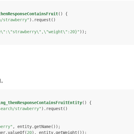
thenResponseContainsFruit
()
 {

h/strawberry"
).request()

e\":\"strawberry\",\"weight\":20}"
));

如。
ing_thenResponseContainsFruitEntity
()
 {

search/strawberry"
).request()

berry"
, entity.getName());

ger.valueOf(
20
), entity.getWeight());
