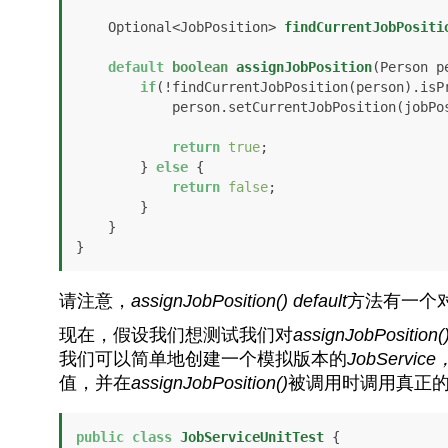
    Optional<JobPosition> 
findCurrentJobPositi
default
boolean
assignJobPosition
(Person p
if
(!findCurrentJobPosition(person).isPr
            person.setCurrentJobPosition(jobPosition);

return
true
;

        } 
else
 {

return
false
;

        }

    }

}
请注意，
assignJobPosition()
default
方法有一个
现在，假设我们想测试我们对
assignJobPosition(
我们可以简单地创建一个模拟版本的
JobService
值，并在
assignJobPosition()
被调用时调用真正
public
class
JobServiceUnitTest
 {
