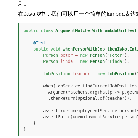
则。
在Java 8中，我们可以用一个简单的lambda
public
class
ArgumentMatcherWithLambdaUnitTest
@Test
public
void
whenPersonWithJob_thenIsNotEnt
Person
peter
=
new
Person
(
"Peter"
);

Person
linda
=
new
Person
(
"Linda"
);

JobPosition
teacher
=
new
JobPosition
(
        when(jobService.findCurrentJobPosition(

          ArgumentMatchers.argThat(p -> p.g
          .thenReturn(Optional.of(teacher));

        assertTrue(unemploymentService.personIsEntitledToUnemploymentSupport(linda));

        assertFalse(unemploymentService.personIsEntitledToUnemploymentSupport(peter));

    }

}