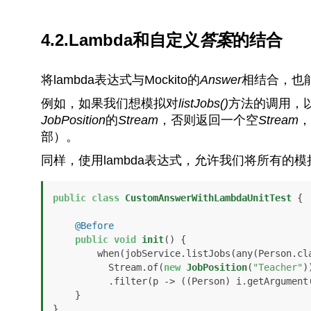
4.2.Lambda和自定义
答案
的结合
将lambda表达式与Mockito的
Answer
相结合，也
例如，如果我们想模拟对
listJobs()
方法的调用，
JobPosition
的
Stream
，否则返回一个空
Stream
，
部）。
同样，使用lambda表达式，允许我们将所有的
public
class
CustomAnswerWithLambdaUnitTest
 {

@Before
public
void
init
()
 {

        when(jobService.listJobs(any(Person.class))).then((i) ->

          Stream.of(
new
JobPosition
(
"Teacher"
))
          .filter(p -> ((Person) i.getArgument
    }

}