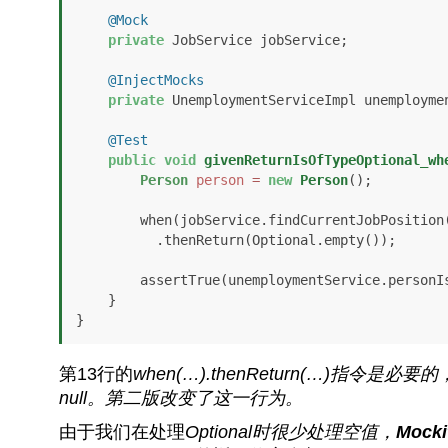
@Mock
private
 JobService jobService;

@InjectMocks
private
 UnemploymentServiceImpl unemploymen
@Test
public
void
givenReturnIsOfTypeOptional_wh
Person
person
=
new
Person
();

        when(jobService.findCurrentJobPosition(any(Person.class)))

          .thenReturn(Optional.empty());

        assertTrue(unemploymentService.personIsEntitledToUnemploymentSupport(person));

    }

}
第13行的
when(…).thenReturn(…)
指令是必要的，
null
。第二版改变了这一行为。
由于我们在处理
Optional时很少处理空值，
Moc