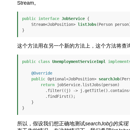
Stream。
public
interface
JobService
 {

    Stream<JobPosition> 
listJobs
(Person person
}
这个方法用在另一个新的方法上，这个方法将查
public
class
UnemploymentServiceImpl
implement
@Override
public
 Optional<JobPosition> 
searchJob
(Per
return
 jobService.listJobs(person)

          .filter((j) -> j.getTitle().contains(searchString))

          .findFirst();

    }

}
所以，假设我们想正确地测试
searchJob()的实