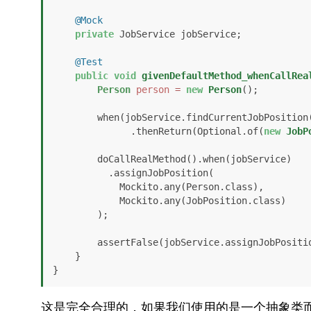
@Mock
private
 JobService jobService;

@Test
public
void
givenDefaultMethod_whenCallRea
Person
person
=
new
Person
();

        when(jobService.findCurrentJobPosition(person))

              .thenReturn(Optional.of(
new
JobP
        doCallRealMethod().when(jobService)

          .assignJobPosition(

            Mockito.any(Person.class), 

            Mockito.any(JobPosition.class)

        );

        assertFalse(jobService.assignJobPosi
    }

}
这是完全合理的，如果我们使用的是一个抽象类