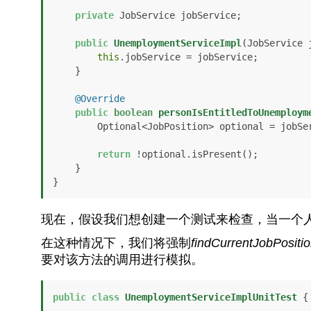
private
 JobService jobService;

public
UnemploymentServiceImpl
(JobService 
this
.jobService = jobService;

    }

@Override
public
boolean
personIsEntitledToUnemploym
        Optional<JobPosition> optional = jobService.findCurrentJobPosition(person);

return
 !optional.isPresent();

    }

}
现在，假设我们想创建一个测试来检查，当一个
在这种情况下，我们将强制
findCurrentJobPositi
要对该方法的调用进行模拟。
public
class
UnemploymentServiceImplUnitTest
 {
