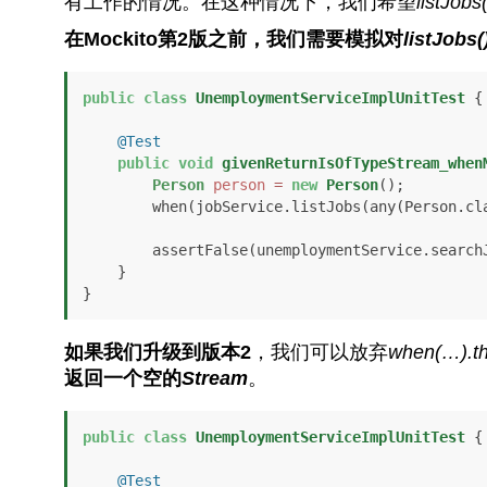
有工作的情况。在这种情况下，我们希望
listJobs(
在Mockito第2版之前，我们需要模拟对
listJobs(
public
class
UnemploymentServiceImplUnitTest
 {

@Test
public
void
givenReturnIsOfTypeStream_when
Person
person
=
new
Person
();

        when(jobService.listJobs(any(Person.class))).thenReturn(Stream.empty());

        assertFalse(unemploymentService.sear
    }

}
如果我们升级到版本2
，我们可以放弃
when(…).t
返回一个空的
Stream
。
public
class
UnemploymentServiceImplUnitTest
 {

@Test