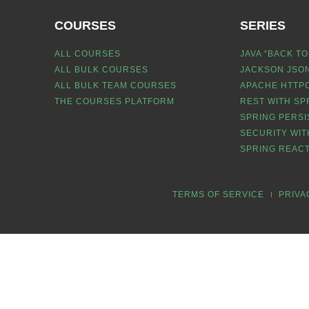
COURSES
SERIES
ALL COURSES
JAVA “BACK TO
ALL BULK COURSES
JACKSON JSON
ALL BULK TEAM COURSES
APACHE HTTPC
THE COURSES PLATFORM
REST WITH SP
SPRING PERSI
SECURITY WIT
SPRING REACT
TERMS OF SERVICE
PRIVA