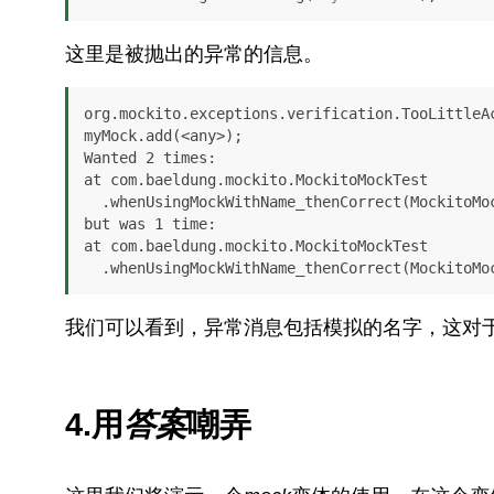
这里是被抛出的异常的信息。
org.mockito.exceptions.verification.TooLittleAc
myMock.add(<any>);

Wanted 2 times:

at com.baeldung.mockito.MockitoMockTest

  .whenUsingMockWithName_thenCorrect(MockitoMockTest.java:...)

but was 1 time:

at com.baeldung.mockito.MockitoMockTest

  .whenUsingMockWithName_thenCorrect(MockitoMo
我们可以看到，异常消息包括模拟的名字，这对
4.用
答案
嘲弄