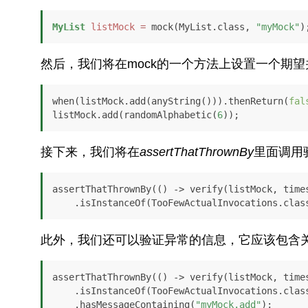
MyList
listMock
=
 mock(MyList.class, 
"myMock"
)
然后，我们将在mock的一个方法上设置一个期
when(listMock.add(anyString())).thenReturn(
fal
listMock.add(randomAlphabetic(
6
));
接下来，我们将在
assertThatThrownBy
里面调用
assertThatThrownBy(() -> verify(listMock, time
    .isInstanceOf(TooFewActualInvocations.clas
此外，我们还可以验证异常的信息，它应该包含
assertThatThrownBy(() -> verify(listMock, time
    .isInstanceOf(TooFewActualInvocations.class)

    .hasMessageContaining(
"myMock.add"
);