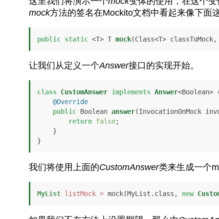
这里我们将演示一个
mock
变体的使用，在这个变
mock
方法的签名在Mockito文档中看起来像下面
public
static
 <T> T 
mock
(Class<T> classToMock,
让我们从定义一个
Answer
接口的实现开始。
class
CustomAnswer
implements
Answer
<Boolean> {
@Override
public
 Boolean 
answer
(InvocationOnMock inv
return
false
;

    }

}
我们将使用上面的
CustomAnswer
类来生成一个mo
MyList
listMock
=
 mock(MyList.class, 
new
Custo