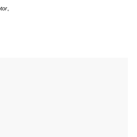
tor
。