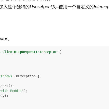
加入这个独特的
User-Agent
头–使用一个自定义的
Intercep
ptor
。
s
ClientHttpRequestInterceptor
 {

throws
 IOException {

ders();

 with Reddit"
);

dy);
