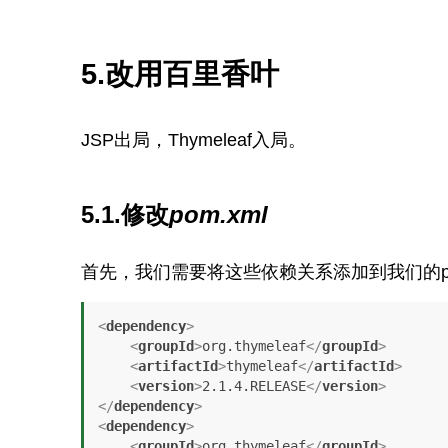
5.改用百里香叶
JSP出局，Thymeleaf入局。
5.1.修改
pom.xml
首先，我们需要将这些依赖关系添加到我们的po
<
dependency
>
<
groupId
>
org.thymeleaf
</
groupId
>
<
artifactId
>
thymeleaf
</
artifactId
>
<
version
>
2.1.4.RELEASE
</
version
>
</
dependency
>
<
dependency
>
<
groupId
>
org.thymeleaf
</
groupId
>