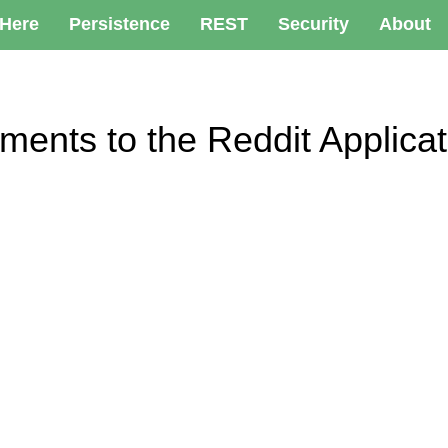
 Here
Persistence
REST
Security
About
vements to the Reddit App