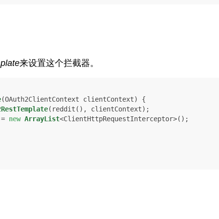
plate
来设置这个拦截器。
e
(OAuth2ClientContext clientContext)
 {

2RestTemplate
(reddit(), clientContext);

 = 
new
ArrayList
<ClientHttpRequestInterceptor>();
