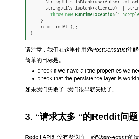
      StringUtils.isBlank(userAuthorizationUri) || 

      StringUtils.isBlank(clientID) || StringUtils.isBlank(clientSecret)) {

throw
new
RuntimeException
(
"Incompl
    }

    repo.findAll();

}
请注意，我们在这里使用
@PostConstruct
注解
简单的目标是。
check if we have all the properties we n
check that the persistence layer is worki
如果我们失败了–我们很早就失败了。
3. “请求太多 “的Reddit问题
Reddit API对没有发送唯一的”
User-Agent
“的