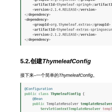
<
artifactId
>
thymeleaf-spring4
</
artifact
<
version
>
2.1.4.RELEASE
</
version
>
</
dependency
>
<
dependency
>
<
groupId
>
org.thymeleaf.extras
</
groupId
>
<
artifactId
>
thymeleaf-extras-springsecu
<
version
>
2.1.2.RELEASE
</
version
>
</
dependency
>
5.2.创建
ThymeleafConfig
接下来–一个简单的
ThymeleafConfig
。
@Configuration
public
class
ThymeleafConfig
 {

@Bean
public
 TemplateResolver 
templateResolve
ServletContextTemplateResolver
temp