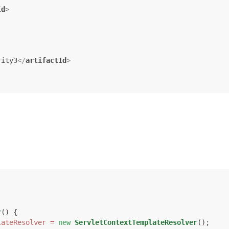
Id
>
rity3
</
artifactId
>
r
()
 {

lateResolver
=
new
ServletContextTemplateResolver
();
