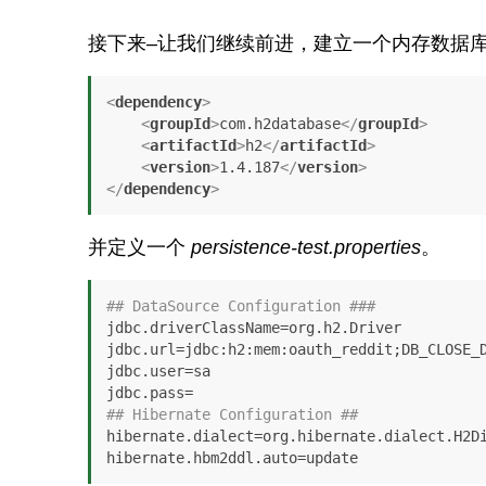
接下来–让我们继续前进，建立一个内存数据库
<
dependency
>
<
groupId
>
com.h2database
</
groupId
>
<
artifactId
>
h2
</
artifactId
>
<
version
>
1.4.187
</
version
>
</
dependency
>
并定义一个
persistence-test.properties
。
## DataSource Configuration ###
jdbc.driverClassName=org.h2.Driver

jdbc.url=jdbc:h2:mem:oauth_reddit;DB_CLOSE_D
jdbc.user=sa

## Hibernate Configuration ##
hibernate.dialect=org.hibernate.dialect.H2Di
hibernate.hbm2ddl.auto=update