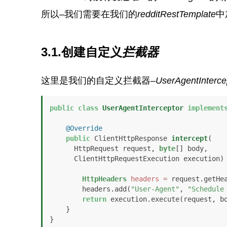
所以–我们需要在我们的
redditRestTemplate
中
3.1.创建自定义
拦截器
这里是我们的自定义拦截器–
UserAgentInterce
public
class
UserAgentInterceptor
implement
@Override
public
 ClientHttpResponse 
intercept
(

      HttpRequest request, 
byte
[] body, 

      ClientHttpRequestExecution execution)
HttpHeaders
headers
=
 request.getHea
        headers.add(
"User-Agent"
, 
"Schedule
return
 execution.execute(request, bo
    }

}