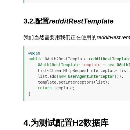
3.2.配置
redditRestTemplate
我们当然需要用我们正在使用的
redditRestTem
@Bean
public
 OAuth2RestTemplate 
redditRestTemplat
OAuth2RestTemplate
template
=
new
OAuth
    List<ClientHttpRequestInterceptor> list
    list.add(
new
UserAgentInterceptor
());

    template.setInterceptors(list);

return
 template;

}
4.为测试配置H2数据库